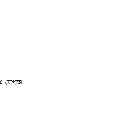
িএ যোগ্যতা