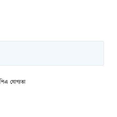
িপিএ যোগ্যতা