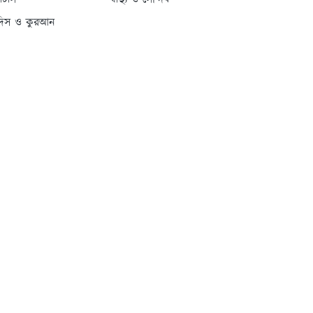
্যাটাস
স্বাস্থ্য ও সৌন্দর্য
দিস ও কুরআন