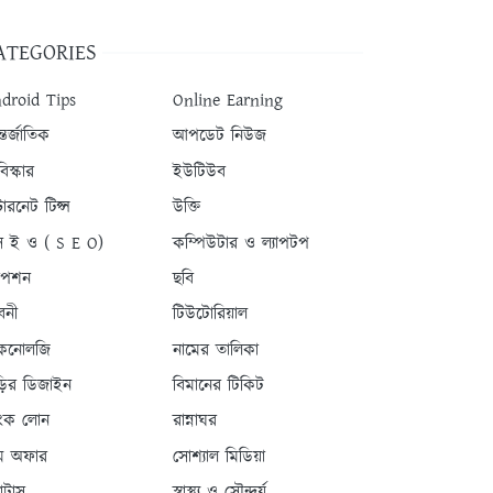
ATEGORIES
droid Tips
Online Earning
তর্জাতিক
আপডেট নিউজ
িস্কার
ইউটিউব
টারনেট টিপ্স
উক্তি
 ই ও ( S E O)
কম্পিউটার ও ল্যাপটপ
যাপশন
ছবি
বনী
টিউটোরিয়াল
কনোলজি
নামের তালিকা
ড়ির ডিজাইন
বিমানের টিকিট
যাংক লোন
রান্নাঘর
ম অফার
সোশ্যাল মিডিয়া