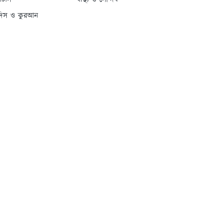
্যাটাস
স্বাস্থ্য ও সৌন্দর্য
দিস ও কুরআন