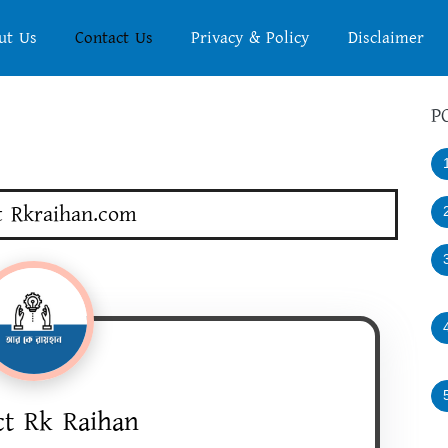
ut Us
Contact Us
Privacy & Policy
Disclaimer
P
t Rkraihan.com
ct Rk Raihan