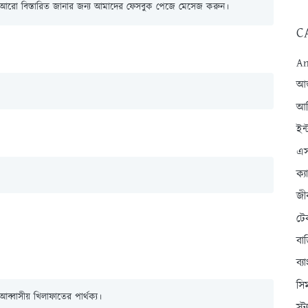
। আরো বিস্তারিত জানার জন্য আমাদের ফেসবুক পেজে মেসেজ করুন।
C
An
আন্
আব
ইন্
এস
ক্
জী
টে
বা
ব্
সি
্বাসীয় খিলাফাতের পার্থক্য।