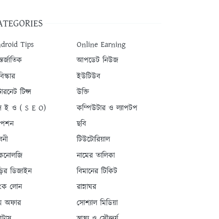
ATEGORIES
droid Tips
Online Earning
তর্জাতিক
আপডেট নিউজ
িস্কার
ইউটিউব
টারনেট টিপ্স
উক্তি
 ই ও ( S E O)
কম্পিউটার ও ল্যাপটপ
যাপশন
ছবি
বনী
টিউটোরিয়াল
কনোলজি
নামের তালিকা
ড়ির ডিজাইন
বিমানের টিকিট
যাংক লোন
রান্নাঘর
ম অফার
সোশ্যাল মিডিয়া