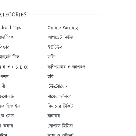
ATEGORIES
droid Tips
Online Earning
তর্জাতিক
আপডেট নিউজ
িস্কার
ইউটিউব
টারনেট টিপ্স
উক্তি
 ই ও ( S E O)
কম্পিউটার ও ল্যাপটপ
যাপশন
ছবি
বনী
টিউটোরিয়াল
কনোলজি
নামের তালিকা
ড়ির ডিজাইন
বিমানের টিকিট
যাংক লোন
রান্নাঘর
ম অফার
সোশ্যাল মিডিয়া