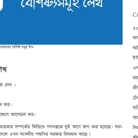
C
An
আন্
রকারের বৈশিষ্ট্য সমূহ লিখ
আব
ইন্
লিখ
এস
ক্
 কি লেখ ।
জী
টে
লেখ কর।
বা
সংক্ষেপে আলোচনা কর।
ব্
কার সম্পর্কের ভিত্তিতে গণতন্ত্রকে দুই ভাগে ভাগ করা হয়েছে। যথা-
সি
ু দেশে এখন সংসদীয় পদ্ধতির সরকার বিদ্যমান আছে !