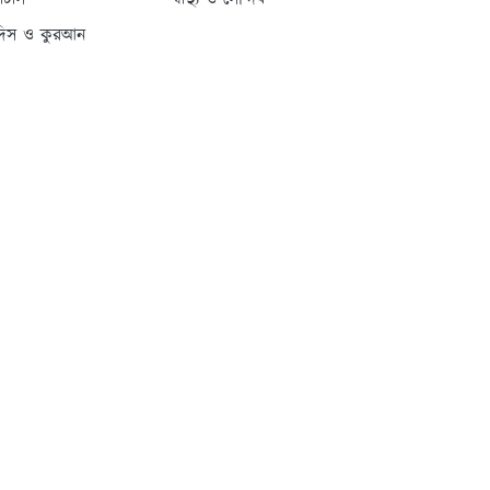
্যাটাস
স্বাস্থ্য ও সৌন্দর্য
দিস ও কুরআন