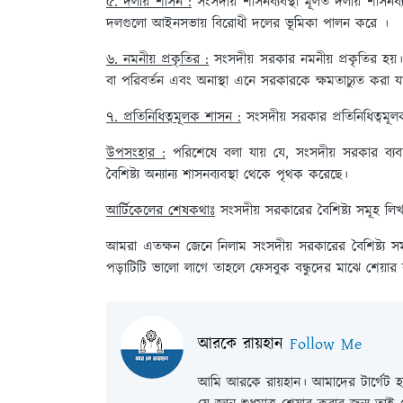
৫. দলীয় শাসন :
সংসদীয় শাসনব্যবস্থা মূলত দলীয় শাসন
দলগুলো আইনসভায় বিরোধী দলের ভূমিকা পালন করে ।
৬. নমনীয় প্রকৃতির :
সংসদীয় সরকার নমনীয় প্রকৃতির হয়। 
বা পরিবর্তন এবং অনাস্থা এনে সরকারকে ক্ষমতাচ্যুত করা যা
৭. প্রতিনিধিত্বমূলক শাসন :
সংসদীয় সরকার প্রতিনিধিত্বমূল
উপসংহার :
পরিশেষে বলা যায় যে, সংসদীয় সরকার ব্যবস্থা
বৈশিষ্ট্য অন্যান্য শাসনব্যবস্থা থেকে পৃথক করেছে।
আর্টিকেলের শেষকথাঃ
সংসদীয় সরকারের বৈশিষ্ট্য সমূহ লি
আমরা এতক্ষন জেনে নিলাম সংসদীয় সরকারের বৈশিষ্ট্য 
পড়াটিটি ভালো লাগে তাহলে ফেসবুক বন্ধুদের মাঝে শেয়ার
আরকে রায়হান
Follow Me
আমি আরকে রায়হান। আমাদের টার্গেট হল