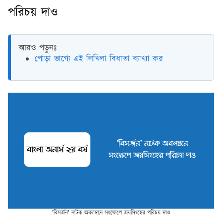
পরিচয় দাও
আরও পড়ুনঃ
পোড়া ভাগ্যে এই লিখিলা বিধাতা ব্যাখ্যা কর
'বিসর্জন' নাটক অবলম্বনে সংক্ষেপে জয়সিংহের পরিচয় দাও