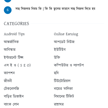
সাহু সিজদার নিয়ম কি | কি কি ভুলের কারণে সাহু সিজদা দিতে হয়
6
CATEGORIES
Android Tips
Online Earning
আন্তর্জাতিক
আপডেট নিউজ
আবিস্কার
ইউটিউব
ইন্টারনেট টিপ্স
উক্তি
এস ই ও ( S E O)
কম্পিউটার ও ল্যাপটপ
ক্যাপশন
ছবি
জীবনী
টিউটোরিয়াল
টেকনোলজি
নামের তালিকা
বাড়ির ডিজাইন
বিমানের টিকিট
ব্যাংক লোন
রান্নাঘর