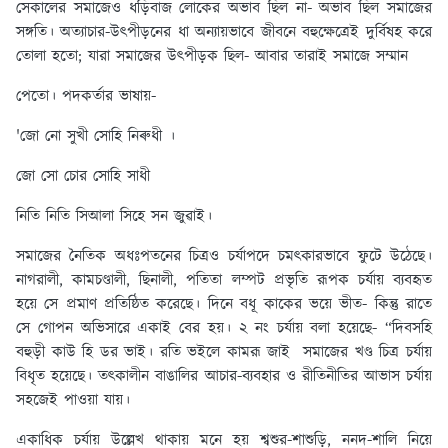
সেকালের সমাজেও ধড়িবাজ লোকের অভাব ছিল না- অভাব ছিল সমাজের
সঙ্গতি। অত্যাচার-উৎপীড়নের ধা অন্যায়ভাবে জীবনে বহুক্ষেত্রেই দুর্বিষহ করে
তোলা হতো; যারা সমাজের উৎপীড়ক ছিল- আবার তারাই সমাজে সম্মান
পেতো। পদকর্তার ভাষায়-
'জো নো সুখী সোহি নিৰুধী ।
জো সো চোর সোহি সাধী
নিতি নিতি সিআলা সিহে সন জুৱাই।
সমাজের নৈতিক অধঃপতনের চিত্রও চর্যাপদে চমৎকারভাবে ফুটে উঠেছে।
নাগরালী, কামচণ্ডালী, ছিনালী, পতিতা লম্পট প্রভৃতি রূপক চর্যায় ব্যবহৃত
হয়ে সে প্রমাণ প্রতিষ্ঠিত করেছে। দিনে বধূ কাকের ভয়ে ভীত- কিন্তু রাতে
সে গোপন অভিসারে একাই বের হয়। ২ নং চর্যায় বলা হয়েছে- “দিবসহি
বহুড়ী কাউ হি ডর ভাই। রতি ভইলে কামরূ জাই সমাজের খণ্ড চিত্র চর্যায়
বিধৃত হয়েছে। তৎকালীন বাঙালির আচার-ব্যবহার ও রীতিনীতির আভাস চর্যায়
সহজেই পাওয়া যায়।
একাধিক চর্যায় উল্লেখ থাকায় মনে হয় শ্বশুর-শাশুড়ি, ননদ-শালি নিয়ে