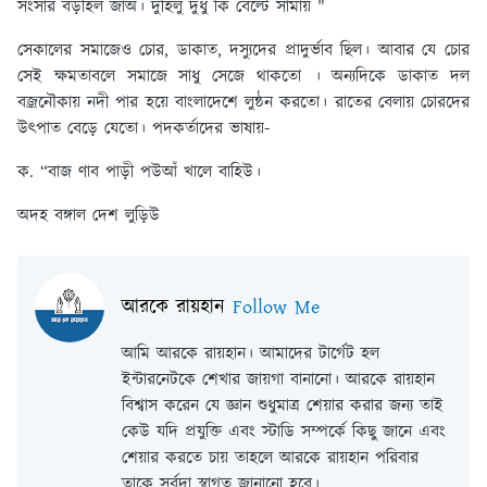
সংসার বড়হিল জাঅ। দুহিলু দুধু কি বেল্টে সামায় "
সেকালের সমাজেও চোর, ডাকাত, দস্যুদের প্রাদুর্ভাব ছিল। আবার যে চোর
সেই ক্ষমতাবলে সমাজে সাধু সেজে থাকতো । অন্যদিকে ডাকাত দল
বজ্রনৌকায় নদী পার হয়ে বাংলাদেশে লুন্ঠন করতো। রাতের বেলায় চোরদের
উৎপাত বেড়ে যেতো। পদকর্তাদের ভাষায়-
ক. “বাজ ণাব পাড়ী পউআঁ খালে বাহিউ।
অদহ বঙ্গাল দেশ লুড়িউ
আরকে রায়হান
Follow Me
আমি আরকে রায়হান। আমাদের টার্গেট হল
ইন্টারনেটকে শেখার জায়গা বানানো। আরকে রায়হান
বিশ্বাস করেন যে জ্ঞান শুধুমাত্র শেয়ার করার জন্য তাই
কেউ যদি প্রযুক্তি এবং স্টাডি সম্পর্কে কিছু জানে এবং
শেয়ার করতে চায় তাহলে আরকে রায়হান পরিবার
তাকে সর্বদা স্বাগত জানানো হবে।