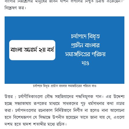
বাংলার নিম্নশ্রেণির মানুষের জীবন যাপন প্রণালির নিখুত চিত্রও এঁকেছেন।”
বিশ্লেষণ কর।
চর্যাপদে বিধৃত প্রাচীন বাংলার সমাজচিত্রের পরিচয় দাও
উত্তর :
চর্যাগীতিকাগুলো বৌদ্ধ সহজিয়াদের পদ্ধতিমূলক গান। এর উদ্দেশ্য
হচ্ছে সন্ধ্যাভাষায় রূপকের মাধ্যমে সাধকদের গূঢ় ধর্মসাধনার কথা প্রচার
করা। চর্যাপদগুলোর রচনাকাল নির্দিষ্টভাবে নির্ণীত না হলেও নানা আলোচনা
হতে বিশেষজ্ঞগণ যে সিদ্ধান্তে উপনীত হয়েছেন তাতে জানা যায় যে, এগুলো
দশম হতে দ্বাদশ শতাব্দীর মধ্যে রচিত।