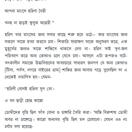
আপনা মাংসে হরিণা বৈরী
খনহ না ছাড়ই ভূসুক অহেরী "
হরিণ তার মাংসের জন্য সবার কাছে শত্রু হয়ে ওঠে— ভার মাংসের জন্য
সকলে তাকে হত্যা করতে চায়। শিকারি সারাক্ষণ তাকে অনুসরণ করে, এক
মুহূর্তের জন্যও তাকে শান্তিতে থাকতে দেয় না। হরিণ তাই তৃণ-জল
পরিত্যাগ করে অন্য কোথাও চলে যেতে চায়। আসলে এটা রূপকও বটে-
তৎকালীন সমাজে উচ্চবিত্তদের অত্যাচারে সাধারণ জনগণ যে অন্য কোথাও
[টিলা, পর্বত, নগরে বাইরের গ্রাম] শান্তির জন্য আবার গড়ে তুলেছিল তা এ
থেকেই প্রমাণিত হয়। যেমন-
“হরিণী বোলই হরিণা সুগ তো।
এ বন ছাড়ী হোহু ভাস্তো
ডোম্বীদের বৃত্তি ছিল তাঁত বোনা ও চাঙ্গারি তৈরি করা। 'অস্তি বিরুশঅ ডোম্বী
অবর না চাঙ্গেড়ে। কারো অন্যতম বৃত্তি ছিল মদ চোয়ানো। যেমন ৩৩ নং
চর্যায় বলা হয়েছে-