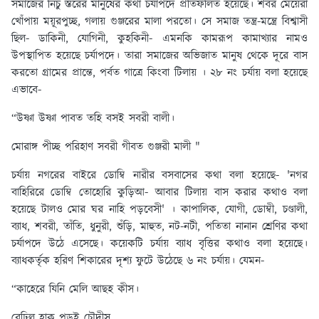
সমাজের নিচু স্তরের মানুষের কথা চর্যাপদে প্রতিফলিত হয়েছে। শবর মেয়েরা
খোঁপায় ময়ূরপুচ্ছ, গলায় গুঞ্জরের মালা পরতো। সে সমাজ তন্ত্র-মন্ত্রে বিশ্বাসী
ছিল- ডাকিনী, যোগিনী, কুহকিনী- এমনকি কামরূপ কামাখ্যার নামও
উপস্থাপিত হয়েছে চর্যাপদে। তারা সমাজের অভিজাত মানুষ থেকে দূরে বাস
করতো গ্রামের প্রান্তে, পর্বত গাত্রে কিংবা টিলায় । ২৮ নং চর্যায় বলা হয়েছে
এভাবে-
“উষ্ণা উষ্ণা পাবত তহি বসই সবরী বালী।
মোরাঙ্গ পীচ্ছ পরিহাণ সবরী গীবত গুঞ্জরী মালী "
চর্যায় নগরের বাইরে ডোম্বি নারীর বসবাসের কথা বলা হয়েছে- 'নগর
বাহিরিরে ডোম্বি তোহোরি কুড়িআ- আবার টিলায় বাস করার কথাও বলা
হয়েছে টালও মোর ঘর নাহি পড়বেসী' । কাপালিক, যোগী, ডোম্বী, চণ্ডালী,
ব্যাধ, শবরী, তাঁতি, ধুনুরী, শুঁড়ি, মাহুত, নট-নটী, পতিতা নানান শ্রেণির কথা
চর্যাপদে উঠে এসেছে। কয়েকটি চর্যায় ব্যাধ বৃত্তির কথাও বলা হয়েছে।
ব্যাধকর্তৃক হরিণ শিকারের দৃশ্য ফুটে উঠেছে ৬ নং চর্যায়। যেমন-
“কাহেরে যিনি মেলি আছহ কীস।
বেঢ়িল হাক পড়ই চৌদীস