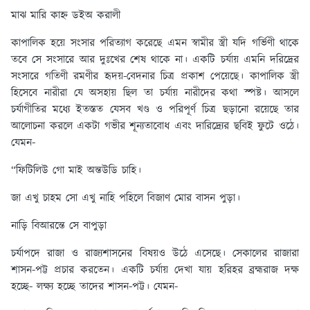
মাঝ মারি কাহ্ন ডইঅ করালী
কাপালিক হয়ে সংসার পরিত্যাগ করেছে এমন স্বামীর স্ত্রী যদি গর্ভিণী থাকে
তবে সে সংসারে আর দুঃখের শেষ থাকে না। একটি চর্যায় এমনি দরিদ্রের
সংসারে গতিণী রমণীর হৃদয়-বেদনার চিত্র প্রকাশ পেয়েছে। কাপালিক স্ত্রী
হিসেবে নারীরা যে অসহায় ছিল তা চর্যায় নারীদের কথা স্পষ্ট। আসলে
চর্যাগীতির মধ্যে ইতস্তত যেসব খণ্ড ও পরিপূর্ণ চিত্র ছড়ানো রয়েছে তার
আলোচনা করলে একটা গভীর শূন্যতাবোধ এবং দারিদ্র্যের ছবিই ফুটে ওঠে।
যেমন-
“ফিটিলিউ গো মাই অন্তউডি চাহি।
জা এখু চাহম সো এখু নাহি পহিলে বিজাণ মোর বাসন পুড়া।
নাড়ি বিআরন্তে সে বাপুড়া
চর্যাপদে রাজা ও রাজ্যশাসনের বিষয়ও উঠে এসেছে। সেকালের রাজারা
শাসন-পট্ট প্রচার করতেন। একটি চর্যায় দেখা যায় হরিহর ব্রহ্মরাজ দক্ষ
হচ্ছে- লক্ষ্য হচ্ছে তাদের শাসন-পট্ট। যেমন-