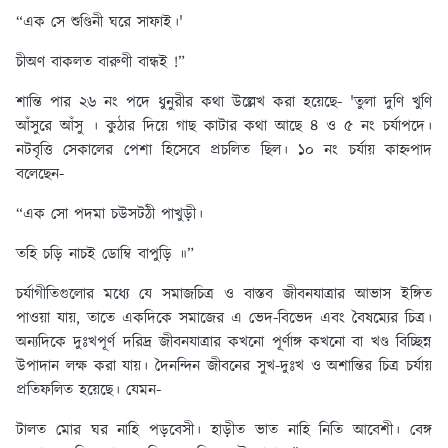
“এক সে শুণ্ডিনী ঘরে সাফাই।'
চীঅণ বাকলত বারুণী বান্ধই !”
শান্তি পার ২৬ নং পদে ধুনুরীর কথা উল্লেখ করা হয়েছে- 'তুলা দুণি খুণি
আঁসুরে আঁসু । কুঠার দিয়ে গাছ কাটার কথা আছে ৪ ও ৫ নং চর্যাপদে।
নটবৃত্তি সেকালের পেশা হিসেবে প্রচলিত ছিল। ১০ নং চর্যায় কাহ্নপাদ
বলেছেন-
“এক সো পদমা চউসটঠী পাখুড়ী।
তহি চড়ি নাচই ডোম্বি বাপুড়ি ॥”
চর্যাগীতিগুলোর মধ্যে যে সমাজচিত্র ও বাস্তব জীবনযাত্রার আভাস ইঙ্গিত
পাওয়া যায়, তাতে একদিকে সমাজের এ ভেদ-বিভেদ এবং বৈষম্যের চিত্র।
অন্যদিকে দুঃখপূর্ণ দরিদ্র জীবনযাত্রার কখনো পূর্ণাঙ্গ কখনো বা খণ্ড বিচ্ছিন্ন
উপাদান লক্ষ করা যায়। দৈনন্দিন জীবনের সুখ-দুঃখ ও অশান্তির চিত্র চর্যায়
প্রতিফলিত হয়েছে। যেমন-
টালত মোর ঘর নাহি পড়বেসী। হাড়ীত ভাত নাহি নিতি আবেশী। বেঙ্গ