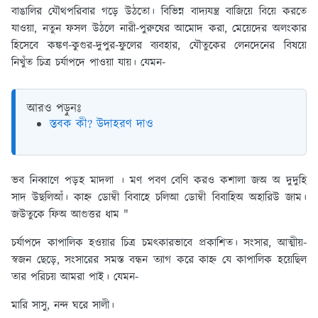
বাঙালির যৌথপরিবার গড়ে উঠতো। বিভিন্ন বাদ্যযন্ত্র বাজিয়ে বিয়ে করতে
যাওয়া, নতুন ফসল উঠলে নারী-পুরুষের আমোদ করা, মেয়েদের অলংকার
হিসেবে কঙ্কণ-কুগুর-দুপুর-ফুলের ব্যবহার, যৌতুকের লেনদেনের বিষয়ে
নিখুঁত চিত্র চর্যাপদে পাওয়া যায়। যেমন-
আরও পড়ুনঃ
স্তবক কী? উদাহরণ দাও
ভব নিব্বাণে পড়হ মাদলা । মণ পবণ বেণি করও কশালা জঅ অ দুদুহি
সাদ উছলিআঁ। কাহ্ন ডোম্বী বিবাহে চলিআ ডোম্বী বিবাহিঅ অহারিউ জাম।
জউতুকে ফিঅ আগুত্তর ধাম "
চর্যাপদে কাপালিক হওয়ার চিত্র চমৎকারভাবে প্রকাশিত। সংসার, আত্মীয়-
স্বজন ছেড়ে, সংসারের সমস্ত বন্ধন ত্যাগ করে কাহ্ন যে কাপালিক হয়েছিল
তার পরিচয় আমরা পাই। যেমন-
মারি সাসু, নন্দ ঘরে সালী।