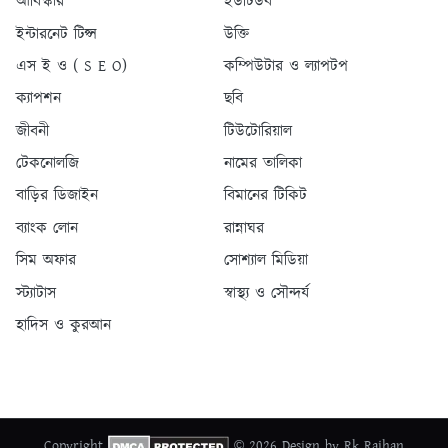
আবিস্কার
ইউটিউব
ইন্টারনেট টিপ্স
উক্তি
এস ই ও ( S E O)
কম্পিউটার ও ল্যাপটপ
ক্যাপশন
ছবি
জীবনী
টিউটোরিয়াল
টেকনোলজি
নামের তালিকা
বাড়ির ডিজাইন
বিমানের টিকিট
ব্যাংক লোন
রান্নাঘর
সিম অফার
সোশ্যাল মিডিয়া
স্ট্যাটাস
স্বাস্থ্য ও সৌন্দর্য
হাদিস ও কুরআন
Copyright
© 2026 Design by Rk Raihan