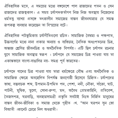
ঐতিহাসিক মতে, এ সময়ের মধ্যে বঙ্গদেশে পাল রাজাদের পতন ও সেন
রাজাদের রাজত্বকাল। এ সময় চর্যাপদকর্তাগণ নিজ নিজ অবস্থায় নিজেদের
ধর্মতত্ত্ব ব্যাখ্যা প্রসঙ্গে তৎকালীন সমাজের বাস্তব জীবনযাত্রার যে সমস্ত
রূপকল্প ব্যবহার করেছেন তা বিস্ময়ের বটে।
ঐতিহাসিক পটভূমিকায় চর্যাগীতিগুলো রচিত। সামাজিক বৈষম্য ও পক্ষপাত,
উচ্চবর্ণের মধ্যে নানা প্রকার অন্যায় ও ব্যভিচার, নৈতিক অধঃপতনের চিত্র,
অন্ত্যজ শ্রেণির জীবনচিত্র ও অর্থনৈতিক বিপর্যয়। এটি ছিল চর্যাপদ রচনার
যুগে সামাজিক অবস্থার স্বরূপ । চর্যাপদে যে সমাজের চিত্র পাওয়া যায় তা
একান্তভাবে বাংলা-বাঙালির নয়- সমগ্র পূর্ব ভারতের।
চর্যাপদে যাদের চিত্র পাওয়া যায় তারা ধর্মক্ষেত্রে বৌদ্ধ এবং অর্থনৈতিক ও
সামাজিক ক্ষেত্রে অবহেলিত বিপর্যস্ত জনগোষ্ঠী হিসেবে চিহ্নিত। চর্যাপদের
ভাষা, বস্তুবাচক শব্দ, উপমান-উপমিত পদ, পেশা, নদী, নৌকা, সাঁকো, ঘাট,
পাটনী, মূষিক, তুলো, সোনা-রুপা, মদ, অবৈধ প্রেমকাহিনি, প্রতিবেশ,
তৈজসপত্র, ঘরবাড়ি, ব্যবহারসামগ্রী প্রভৃতি সবটাই নিঃস্ব নির্জিত মানুষের
বাস্তব জীবন-জীবিকা ও সমাজ থেকে গৃহীত ।খ. "আন ঘরপন সুন ভো
বিআতী ।কানেট চোরে নিল অধরাতী।