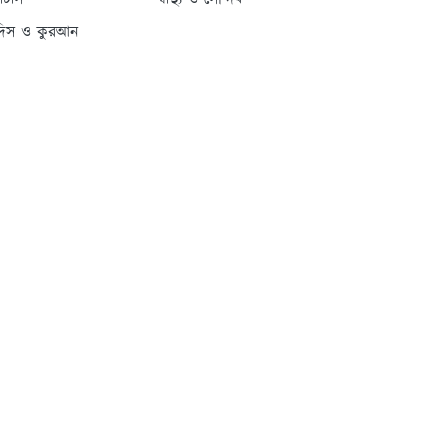
্যাটাস
স্বাস্থ্য ও সৌন্দর্য
দিস ও কুরআন