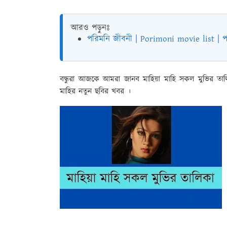
আরও পড়ুনঃ
পরিমনি জীবনী | Porimoni movie list | প
বন্ধুরা আজকে আমরা জানব মাহিয়া মাহি সকল মুভির তা
মাহির নতুন ছবির খবর ।