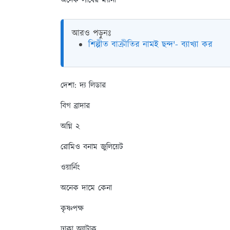
অনেক সাধের ময়না
আরও পড়ুনঃ
শিল্পীত বাক্রীতির নামই ছন্দ'- ব্যাখ্যা কর
দেশা: দ্য লিডার
বিগ ব্রাদার
অগ্নি ২
রোমিও বনাম জুলিয়েট
ওয়ার্নিং
অনেক দামে কেনা
কৃষ্ণপক্ষ
ঢাকা অ্যাটাক