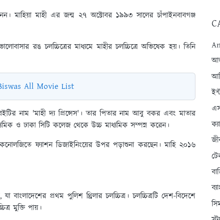
েন। মাহিয়া মাহী এর জন্ম ২৭ অক্টোবর ১৯৯৩ সালের চাঁপাইনবাবগঞ্জ
C
An
লোবাসার রঙ চলচ্চিত্রের মাধ্যমে মাহীর চলচ্চিত্রে অভিষেক হয়। তিনি
আন্
আব
 Biswas All Movie List
ইন্
এস
ইটির নাম 'মাহী দ্য প্রিন্সেস'। তার পিতার নাম আবু বকর এবং মাতার
ক্
াধ্যমিক ও ঢাকা সিটি কলেজ থেকে উচ্চ মাধ্যমিক সম্পন্ন করেন।
জী
টিভ টেকনোলজিতে ফ্যাশন ডিজাইনিংয়ের উপর পড়াশুনা করছেন। মাহি ২০১৬
টে
বা
ব্
, যা বাংলাদেশের প্রথম পুলিশ থ্রিলার চলচ্চিত্র। চলচ্চিত্রটি দেশ-বিদেশে
সি
্র মুক্তি পায়।