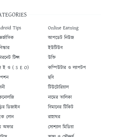
ATEGORIES
droid Tips
Online Earning
তর্জাতিক
আপডেট নিউজ
িস্কার
ইউটিউব
টারনেট টিপ্স
উক্তি
 ই ও ( S E O)
কম্পিউটার ও ল্যাপটপ
যাপশন
ছবি
বনী
টিউটোরিয়াল
কনোলজি
নামের তালিকা
ড়ির ডিজাইন
বিমানের টিকিট
যাংক লোন
রান্নাঘর
ম অফার
সোশ্যাল মিডিয়া