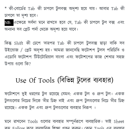
* কী-বাের্ডের Tab কী চাপলে টুলবক্স অদৃশ্য হয়ে যায়। আবার Tab কী
চাপলে তা দৃশ্য হবে।
NB:
এক্ষেত্রে সর্বদা মনে রাখতে হবে যে, Tab কী চাপলে টুল বক্স এবং
অন্যান্য সব প্লেট পর্দা থেকে অদৃশ্য হয়ে যাবে।
কিন্তু Shift কী চেপে তারপর Tab কী চাপলে টুলবক্স ছাড়া বাকি সব
উইন্ডােজ / প্লেট অদৃশ্য হয়। আমরা জানতেছি ফটোশপ টুলস পরিচিতি ও
এডোবি ফটোশপ টিউটোরিয়াল বাংলা এবং ফটোশপের কাজ শেখার সহজ
উপায় গুলো কি?
Use Of Tools (বিভিন্ন টুলের ব্যবহার)
ফটোশপে দুই ধরণের টুল রয়েছে যেমন:
একক টুল ও গ্রুপ টুল
। একক
টুলগুলাের নিচের দিকে তীর চিহ্ন নাই এবং গ্রুপ টুলগুলাের নিচে তীর চিহ্ন
রয়েছে। একক টুল এবং গ্রুপ টুলগুলাের ব্যবহার নিরূপ ।
মনে রাখবেন Tools গুলাের ব্যবহার সম্পূর্নরূপে ব্যবহারিক। তাই Sheet
কম Follow করে ব্যবহারিক শিক্ষা গ্রহন করুন। কোন Tools এর ব্যবহার