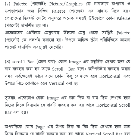
(7) Palette (প্যালেট):
Picture/Graphics কে নানাভাবে রূপায়ন ও
উপস্থাপনার জন্য বিভিন্ন Palette (প্যালেট) এর সাহায্য নিতে হয়।
প্রােগ্রামের ডিফল্ট সেটিং অনুসারে অনেক সময়ই উইন্ডােতে কোন Palette
(প্যালেট) প্রদর্শিত হয় না।
প্রয়ােজনের প্রেক্ষিতে মেনুবারস্থ উইন্ডাে মেনু থেকে সংশ্লিষ্ট Palette
(প্যালেট) কে প্রদর্শন করানাে হয়। উপরে অঙ্কিত স্ক্রীন পরিচিতিতে আমরা
প্যালেট প্রদর্শিত অবস্থায়ই দেখেছি।
(৪) scro11 Bar (স্লোল বার):
কোন Image এর চতুর্দিক দেখার জন্য যে
বার ব্যবহার করা হয় তাকে Scroll | Bar বলে। কম্পিউটার ব্যবহার করার
সময় সর্বক্ষেত্রেই ডানে বামে কোন কিছু বােঝাতে হলে Horizontal এবং
উপরে নিচে বােঝাতে হলে Vertical বলা হয় ।
সুতরাং এক্ষেত্রেও কোন Image এর ডান দিক বা বাম দিক দেখতে হলে
নিচের দিকে বিদ্যমান যে বারটি ব্যবহার করা হয় তাকে Horizontal Scroll
Bar বলা হয়।
অপরদিকে কোন Page এর উপর দিক বা নিচ দিক দেখতে হলে ডান
দিকে বিদ্যমান যে বারটি ব্যবহার করা হয় তাকে Vertical Scroll Bar বলা