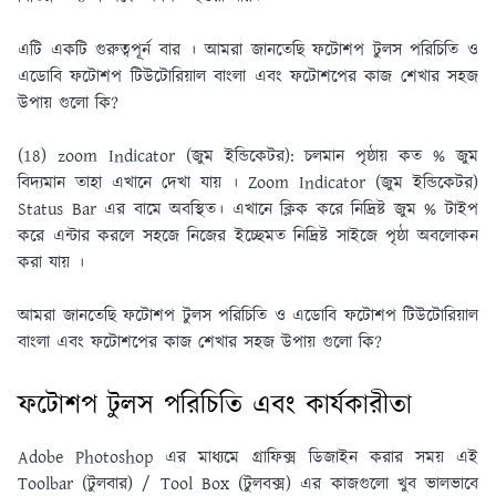
এটি একটি গুরুত্বপূর্ন বার । আমরা জানতেছি ফটোশপ টুলস পরিচিতি ও
এডোবি ফটোশপ টিউটোরিয়াল বাংলা এবং ফটোশপের কাজ শেখার সহজ
উপায় গুলো কি?
(18) zoom Indicator (জুম ইন্ডিকেটর):
চলমান পৃষ্ঠায় কত % জুম
বিদ্যমান তাহা এখানে দেখা যায় । Zoom Indicator (জুম ইন্ডিকেটর)
Status Bar এর বামে অবস্থিত। এখানে ক্লিক করে নিদ্রিষ্ট জুম % টাইপ
করে এন্টার করলে সহজে নিজের ইচ্ছেমত নিদ্রিষ্ট সাইজে পৃষ্ঠা অবলােকন
করা যায় ।
আমরা জানতেছি ফটোশপ টুলস পরিচিতি ও এডোবি ফটোশপ টিউটোরিয়াল
বাংলা এবং ফটোশপের কাজ শেখার সহজ উপায় গুলো কি?
ফটোশপ টুলস পরিচিতি এবং কার্যকারীতা
Adobe Photoshop এর মাধ্যমে গ্রাফিক্স ডিজাইন করার সময় এই
Toolbar (টুলবার) / Tool Box (টুলবক্স) এর কাজগুলাে খুব ভালভাবে