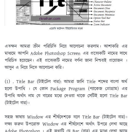
এডোবি ফটোশপ টিউটোরিয়াল বাংলা
এতক্ষন আমরা ক্রীন পরিচিতি নিয়ে আলােচনা করলাম। আশাকরি এর
মাধ্যমে আপনি Adobe Photoshop Screen এর প্রত্যেকটি নামের সাথে
পরিচিত হয়েছেন। এই প্রত্যেকটি নামের বর্ণনা জানা নিশ্চয়ই প্রয়ােজন ।
আসুন এ নিয়ে নিতে আলােচনা করি।
(1) . Title Bar (টাইটেল বার):
আমরা জানি Title শব্দের বাংলা অর্থ
হলাে উপাধি । যে কোন Package Program (প্যাকেজ প্রােগ্রাম) এর
উপাধি অর্থাৎ নাম যে বারের মধ্যে দেওয়া থাকে সেটিই হলাে Title Bar
(টাইটেল বার)।
সহজ ভাষায় Window এর শীর্ষদেশকে বলে Title Bar (টাইটেল বার)।
লক্ষ্য করুন উপরােক্ত Window এর শীর্ষদেশে অর্থাৎ উপরে লেখা আছে
Adobe Photoshop । এই কথাটি যে Bar (বার) এর মধ্যে লেখা আছে