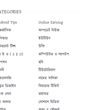
ATEGORIES
droid Tips
Online Earning
তর্জাতিক
আপডেট নিউজ
িস্কার
ইউটিউব
টারনেট টিপ্স
উক্তি
 ই ও ( S E O)
কম্পিউটার ও ল্যাপটপ
যাপশন
ছবি
বনী
টিউটোরিয়াল
কনোলজি
নামের তালিকা
ড়ির ডিজাইন
বিমানের টিকিট
যাংক লোন
রান্নাঘর
ম অফার
সোশ্যাল মিডিয়া