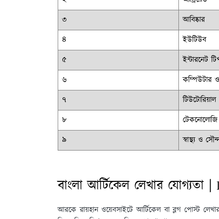
৩
আবিষ্কার
৪
ইউটিউব
৫
ইন্টারনেট ট
৬
কম্পিউটার ও
৭
টিউটোরিয়াল
৮
টেকনোলোজি
৯
স্বাস্থ্য ও সৌন্দ
বাংলা আর্টিকেল লেখার যোগ্যতা 
আরকে রায়হান ওয়েবসাইটে আর্টিকেল বা ব্লগ পোস্ট লেখা