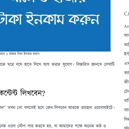
C
An
আন্
আব
ইন্
মাসে ৬ হাজার টাকা ইনকাম করুন
এস
কে ঘরে বসে হাতে লিখে আয় করার সুযোগ। বিস্তারিত জানতে লেখাটি
ক্
জী
্টেন্ট লিখবেন?
টে
বা
লিখবেন” তখন তো বলতেই হবে কেন লিখবেন আরকে রায়হান ওয়েবসাইটে।
ব্
সি
অনেক গুলো স্টেপ পার করতে হয়, যা আমাদের পক্ষে অনেক কষ্ট ও