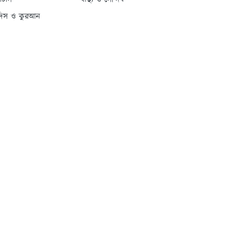
্যাটাস
স্বাস্থ্য ও সৌন্দর্য
দিস ও কুরআন