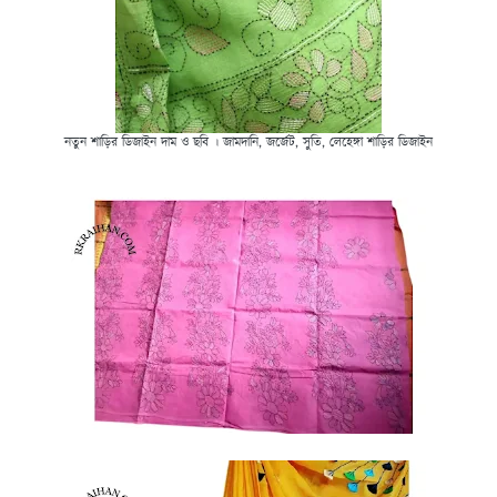
নতুন শাড়ির ডিজাইন দাম ও ছবি । জামদানি, জর্জেট, সুতি, লেহেঙ্গা শাড়ির ডিজাইন