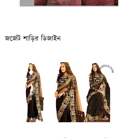
জর্জেট শাড়ির ডিজাইন