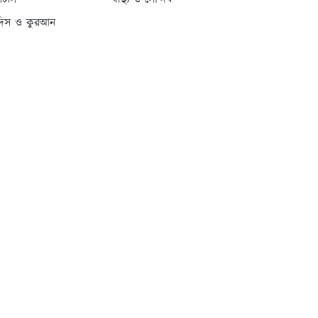
্যাটাস
স্বাস্থ্য ও সৌন্দর্য
দিস ও কুরআন