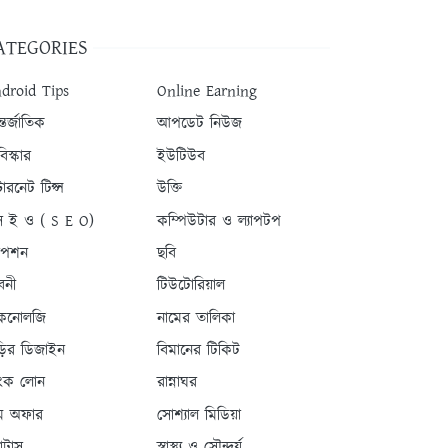
ATEGORIES
droid Tips
Online Earning
তর্জাতিক
আপডেট নিউজ
িস্কার
ইউটিউব
টারনেট টিপ্স
উক্তি
 ই ও ( S E O)
কম্পিউটার ও ল্যাপটপ
যাপশন
ছবি
বনী
টিউটোরিয়াল
কনোলজি
নামের তালিকা
ড়ির ডিজাইন
বিমানের টিকিট
যাংক লোন
রান্নাঘর
ম অফার
সোশ্যাল মিডিয়া