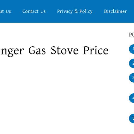
ut Us
Contact Us
Privacy & Policy
Disclaimer
P
| Singer Gas Stove Price