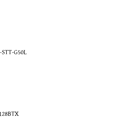
B-STT-G50L
5128BTX