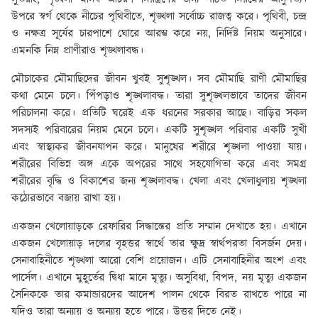
উপরে স্বর্গ থেকে নীচের পৃথিবীতে, শৃঙ্খলা সর্বোচ্চ রাজত্ব করে। পৃথিবী, চন্দ্র
ও নক্ষত্র সূর্যের চারপাশে ঘোরে আরম্ভ করে নয়, নির্দিষ্ট নিয়ম অনুসারে।
এমনকি নিম্ন প্রাণীরাও শৃঙ্খলাবদ্ধ।
মৌচাকের মৌমাছিদের জীবন খুবই সুশৃঙ্খল। সব মৌমাছি রাণী মৌমাছির
কথা মেনে চলে। পিঁপড়াও শৃঙ্খলাবদ্ধ। তারা সুশৃঙ্খলভাবে তাদের জীবন
পরিচালনা করে। প্রতিটি ঘরেই এক ধরনের সরকার আছে। বাড়ির সকল
সদস্যই পরিবারের নিয়ম মেনে চলে। একটি সুশৃঙ্খল পরিবার একটি সুখী
এবং স্বাস্থ্যকর জীবনযাপন করে। মানুষের শরীরে শৃঙ্খলা পাওয়া যায়।
শরীরের বিভিন্ন অঙ্গ একে অপরের সাথে সহযোগিতা করে এবং সমগ্র
শরীরের বৃদ্ধি ও বিকাশের জন্য শৃঙ্খলাবদ্ধ। খেলা এবং খেলাধুলায় শৃঙ্খলা
কঠোরভাবে বজায় রাখা হয়।
একজন খেলোয়াড়কে রেফারির সিদ্ধান্তের প্রতি সম্মান দেখাতে হয়। এখানে
একজন খেলোয়াড় দলের বৃহত্তর স্বার্থে তার ক্ষুদ্র স্বার্থপরতা বিসর্জন দেয়।
সেনাবাহিনীতে শৃঙ্খলা আরো বেশি প্রয়োজন। এটি সেনাবাহিনীর অংশ এবং
পার্সেল। এখানে মুহূর্তের দ্বিধা মানে মৃত্যু। অসুবিধা, বিপদ, নয় মৃত্যু একজন
সৈনিককে তার কমান্ডারদের আদেশ পালন থেকে বিরত রাখতে পারে না
যদিও তারা অন্যায় ও অন্যায় হতে পারে। উত্তর দিতে নেই।