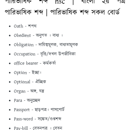
পারিভাষিক শব্দ hsc | বাংলা ২য় পত্র
পারিভাষিক শব্দ | পারিভাষিক শব্দ সকল বোর্ড
Oath - শপথ
Obedient - অনুগত । বাধ্য ।
Obligation - দায়িত্বমূলক, বাধ্যতামূলক
Occupation - বৃত্তি/দখল উপজীবিকা
office bearer - কর্মকর্তা
Option - ইচ্ছা।
Optional - ঐচ্ছিক
Organ - অঙ্গ, যন্ত্র
Para - অনুচ্ছেদ
Passport - ছাড়পত্র। পাসপাের্ট
Pass-word - সঙ্কেত/গুপ্তশব্দ
Pay-bill - বেতনপত্র । বেতন