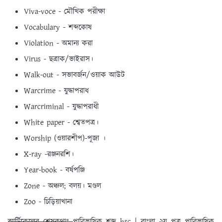
Viva-voce - মৌখিক পরীক্ষা
Vocabulary - শব্দকোষ
Violation - অমান্য করা
Virus - ছত্রাক/ভাইরাস।
Walk-out - সভাবর্জন/ওয়াক আউট
Warcrime - যুদ্ধাপরাধ
Warcriminal - যুদ্ধাপরাধী
White paper - শ্বেতপত্র।
Worship (ওয়ারশীপ)-পূজা ।
X-ray -রঞ্জনরশি।
Year-book - বর্ষপঞ্জি
Zone - অঞ্চল; বলয়। মণ্ডল
Zoo - চিড়িয়াখানা
আর্টিকেলের শেষকথাঃ
পারিভাষিক শব্দ hsc | বাংলা ২য় পত্র পারিভাষিক