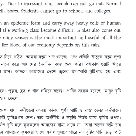
y. Due to incessant rains people can not go out. Normal
rella boats. Students cannot go to schools and colleges.
 in an epidemic form and carry away heavy tolls of human
and the working class become difficult. Snakes also come out
e rainy season is the most important and useful of all the
 life blood of our economy depends on this rain.
াস নিয়ে গঠিত। আমরা নতুন শব্দ শুনতে! এবং প্রতিটি ঋতুতে নতুন দৃশ্য
তুন করে আমাদের দৈনন্দিন কাজ শুরু করি। বর্ষাকাল ছয়টি ঋতুর
ষার মাস। আসলে আমাদের দেশে জুনের মাঝামাঝি বৃষ্টিপাত হয় এবং
জ্বলে। পুকুর, হ্রদ ও খাল শুকিয়ে যাচ্ছে। পানির সংকট রয়েছে। মানুষ বৃষ্টি
ঃশ্বাস ফেলে।
খা যায়। নদীগুলো কানায় কানায় পূর্ণ। মাটি ও রাস্তা ভেজা কর্দমাক্ত।
 কৃষিপ্রধান দেশ। তার অর্থনীতি ও সমৃদ্ধি নির্ভর করে কৃষির ওপর।
্যাপ্ত বৃষ্টি হলে কৃষকদের আনন্দের সীমা থাকে না। তারা তাদের জমি চাষ
 আমাদের কৃষকরা ভালো ফসল তুলতে পারে না। বৃষ্টির পানি ছাড়া পাট