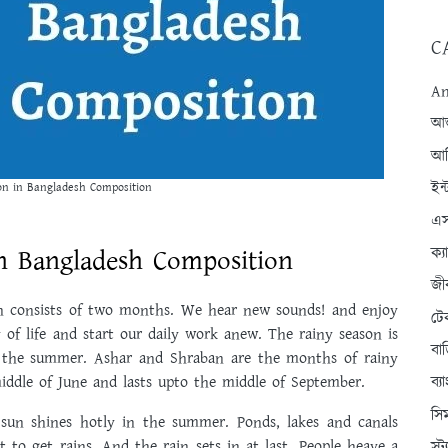
C
An
আন্
আব
ইন্
on in Bangladesh Composition
এস
n Bangladesh Composition
ক্
জী
on consists of two months. We hear new sounds! and enjoy
টে
f life and start our daily work anew. The rainy season is
বা
r the summer. Ashar and Shraban are the months of rainy
middle of June and lasts upto the middle of September.
ব্
সি
 sun shines hotly in the summer. Ponds, lakes and canals
t to get rains. And the rain sets in at last. People heave a