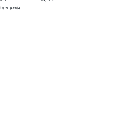
্যাটাস
স্বাস্থ্য ও সৌন্দর্য
দিস ও কুরআন