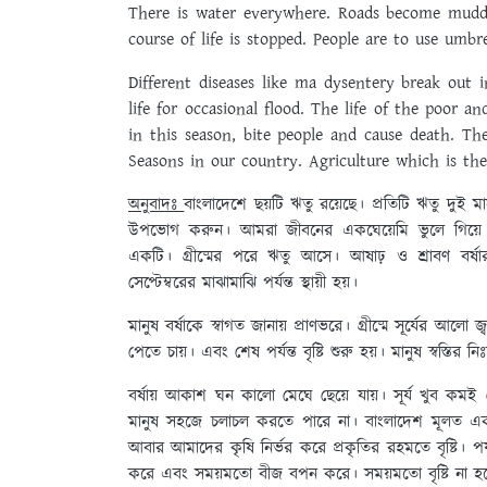
There is water everywhere. Roads become mudd
course of life is stopped. People are to use umb
Different diseases like ma dysentery break out
life for occasional flood. The life of the poor 
in this season, bite people and cause death. Th
Seasons in our country. Agriculture which is the
অনুবাদঃ
বাংলাদেশে ছয়টি ঋতু রয়েছে। প্রতিটি ঋতু দুই ম
উপভোগ করুন। আমরা জীবনের একঘেয়েমি ভুলে গিয়ে ন
একটি। গ্রীষ্মের পরে ঋতু আসে। আষাঢ় ও শ্রাবণ বর্
সেপ্টেম্বরের মাঝামাঝি পর্যন্ত স্থায়ী হয়।
মানুষ বর্ষাকে স্বাগত জানায় প্রাণভরে। গ্রীষ্মে সূর্যের আলো 
পেতে চায়। এবং শেষ পর্যন্ত বৃষ্টি শুরু হয়। মানুষ স্বস্তির নি
বর্ষায় আকাশ ঘন কালো মেঘে ছেয়ে যায়। সূর্য খুব কমই দে
মানুষ সহজে চলাচল করতে পারে না। বাংলাদেশ মূলত একটি
আবার আমাদের কৃষি নির্ভর করে প্রকৃতির রহমতে বৃষ্টি। পর
করে এবং সময়মতো বীজ বপন করে। সময়মতো বৃষ্টি না হলে