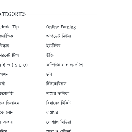
ATEGORIES
droid Tips
Online Earning
তর্জাতিক
আপডেট নিউজ
িস্কার
ইউটিউব
টারনেট টিপ্স
উক্তি
 ই ও ( S E O)
কম্পিউটার ও ল্যাপটপ
যাপশন
ছবি
বনী
টিউটোরিয়াল
কনোলজি
নামের তালিকা
ড়ির ডিজাইন
বিমানের টিকিট
যাংক লোন
রান্নাঘর
ম অফার
সোশ্যাল মিডিয়া