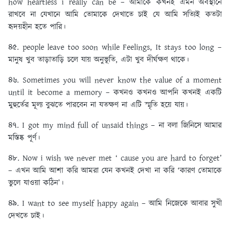
how heartless i really can be – আমাকে কখনই এমন অবস্থানে
রাখবে না যেখানে আমি তোমাকে দেখাতে চাই যে আমি সত্যিই কতটা
হৃদয়হীন হতে পারি।
৪৫. people leave too soon while Feelings, It stays too long –
মানুষ খুব তাড়াতাড়ি চলে যায় অনুভূতি, এটা খুব দীর্ঘক্ষণ থাকে।
৪৬. Sometimes you will never know the value of a moment
until it become a memory – কখনও কখনও আপনি কখনই একটি
মুহুর্তের মূল্য বুঝতে পারবেন না যতক্ষণ না এটি স্মৃতি হয়ে যায়।
৪৭. I got my mind full of unsaid things – না বলা জিনিসে আমার
মস্তিষ্ক পূর্ণ।
৪৮. Now i wish we never met ‘ cause you are hard to forget’
– এখন আমি আশা করি আমরা যেন কখনই দেখা না করি ‘কারণ তোমাকে
ভুলে যাওয়া কঠিন’।
৪৯. I want to see myself happy again – আমি নিজেকে আবার সুখী
দেখতে চাই।