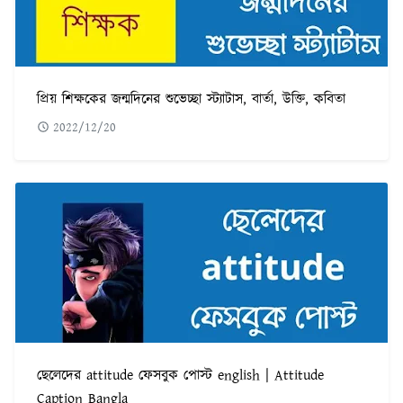
প্রিয় শিক্ষকের জন্মদিনের শুভেচ্ছা স্ট্যাটাস, বার্তা, উক্তি, কবিতা
2022/12/20
ছেলেদের attitude ফেসবুক পোস্ট english | Attitude
Caption Bangla