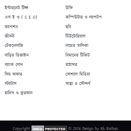
ইন্টারনেট টিপ্স
উক্তি
এস ই ও ( S E O)
কম্পিউটার ও ল্যাপটপ
ক্যাপশন
ছবি
জীবনী
টিউটোরিয়াল
টেকনোলজি
নামের তালিকা
বাড়ির ডিজাইন
বিমানের টিকিট
ব্যাংক লোন
রান্নাঘর
সিম অফার
সোশ্যাল মিডিয়া
স্ট্যাটাস
স্বাস্থ্য ও সৌন্দর্য
হাদিস ও কুরআন
Copyright
© 2026 Design by Rk Raihan