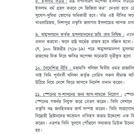
৮. ইসলাম প্রচার :
রাষ্ট্র সম্প্রসারণ অপেক্ষা ইসলাম প্
ইসলাম ধর্ম গ্রহণ করবে সে জিজিয়া কর” দেওয়া হতে রেহ
সুযোগ-সুবিধা ভোগের অধিকারী হবে। তাঁর এই নীতির ফলে
খাওয়ারিজম, নিশাপুর প্রভৃতি জায়গায় ইসলামের ব্যাপক প্র
৯. অমুসলমান কর্তৃক মুসলমানদের জমি ক্রয় নিষিদ্ধ :
এতোদ
প্রদান করতো। ফলে রাষ্ট্র অর্ধেক রাজস্ব হতে বঞ্চিত 
যে, ১০০ হিজরীর (৭১৮-১৯) পরে অমুসলমানগণ মুসলমা
রাজস্বের দিক দিয়ে ক্ষতির অপেক্ষা অনেকটা দূরীভূত হলো 
১০. বৈদেশিক নীতি :
মহামতি খলিফা দ্বিতীয় ওমর রাজ্যবি
তাই তিনি পূর্ববর্তী খলিফা কর্তৃক প্রেরিত সকল সীমান্ত
উঠিয়ে নিয়ে দেশে ফিরে আসতে নির্দেশ প্রদান করেন।
১১. স্পেনের সু-শাসনের জন্য আস-সামকে নিয়োগ :
স্পেনে
স্পেনের গভর্নর নিযুক্ত করে প্রেরণ করেন। তিনি সেখানে
প্রভৃতি বহু জনহিতকর কার্য সম্পন্ন করেন। তিনি সারাগোস
বিদ্রোহী খ্রিষ্টানদের আক্রমণ প্রতিহত করার উদ্দেশ্যে এক 
করেন। এরপর তিনি তুলসে পৌঁছালে তথাকার ডিউক উনেন ক্লান
হয়।