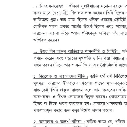
→ সিংহাসনারোহণ :
খলিফা সুলাইমানের মনোনয়নক্রমে ত
সফর মাসে (৭১৭ খ্রি.) খিলাফত লাভ করেন। তিনি ছিলেন খ
আজিজের পুত্র। তার মাতা ছিলেন খলিফা ওমরের দৌহিত্রী।
গোষ্ঠীগত সকল প্রকার স্বার্থের ঊর্ধ্বে ছিলেন এবং সাম্র
করতেন। এজন্য তাঁকে “আল খলিফাতুস সালিহ” তাঁর ন্যায়নী
অভিহিত করেন।
→ উমর বিন আব্দুল আজিজের শাসননীতি ও বৈশিষ্ট্য :
খলি
প্রণয়ন করেন এবং সাম্রাজ্যে সুখশান্তি ও নিরাপত্তা বিধানের জন্য
বর্জন করেন। নিম্নে তার শাসননীতি ও এর বৈশিষ্ট্যগুলি আ
১. নিরপেক্ষ ও প্রজাবৎসল নীতি :
জাতি ধর্ম বর্ণ নির্বি
মূলমন্ত্র। ভারতের ইতিহাসের ফিরোজ শাহের মত নতুনভাবে 
সাধনকেই তিনি প্রকৃত রাজধর্ম বলে জ্ঞান করতেন। খলিফা
ন্যায়পরায়ণ ও বিশ্বস্ত লোকদের নিযুক্ত করেন। খোরাসা
হিসাব না দিতে পারায় কারারুদ্ধ হন। স্পেনের শাসনকর্ত
পক্ষপাতশূন্য করার জন্য কড়া নির্দেশ প্রদান করেন।
২. অনাড়ম্বর ও আদর্শ খলিফা :
কথিত আছে যে, খলিফা হবা