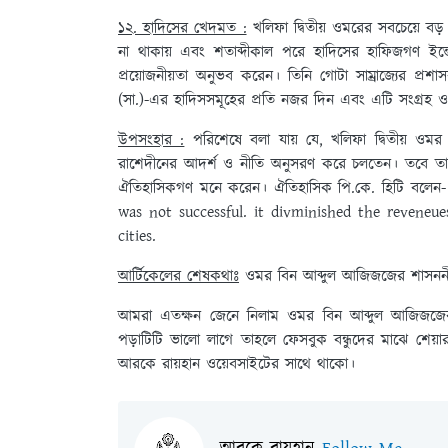
১২. হাদিসের খেদমত :
খলিফা দ্বিতীয় ওমরের সবচেয়ে ব
না থাকায় এবং শতাব্দীকাল পরে হাদিসের হাফিজগণ ইন্
প্রয়োজনীয়তা অনুভব করেন। তিনি গোটা সাম্রাজ্যের প্রশ
(সা.)-এর হাদিসসমূহের প্রতি নজর দিন এবং এটি সংগ্রহ ও
উপসংহার :
পরিশেষে বলা যায় যে, খলিফা দ্বিতীয় ওমর অ
রাশেদীনের আদর্শ ও নীতি অনুসরণ করে চলতেন। তবে তার
ঐতিহাসিকগণ মনে করেন। ঐতিহাসিক পি.কে. হিটি বলেন-
was not successful. it divminished the reveneu
cities.
আর্টিকেলের শেষকথাঃ
ওমর বিন আব্দুল আজিজজের শাসননীত
আমরা এতক্ষন জেনে নিলাম ওমর বিন আব্দুল আজিজজে
পড়াটিটি ভালো লাগে তাহলে ফেসবুক বন্ধুদের মাঝে শে
আরকে রায়হান ওয়েবসাইটের সাথে থাকো।