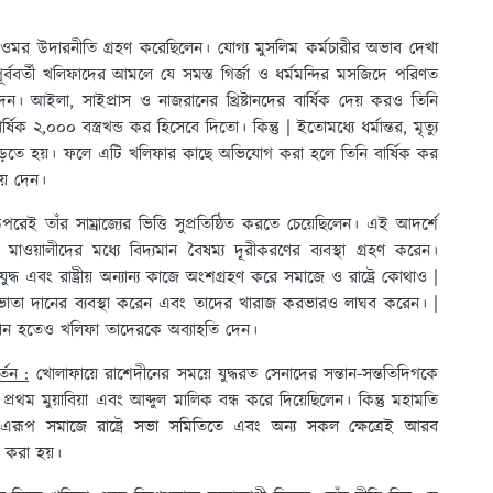
য় ওমর উদারনীতি গ্রহণ করেছিলেন। যোগ্য মুসলিম কর্মচারীর অভাব দেখা
্ববর্তী খলিফাদের আমলে যে সমস্ত গির্জা ও ধর্মমন্দির মসজিদে পরিণত
 দেন। আইলা, সাইপ্রাস ও নাজরানের খ্রিষ্টানদের বার্ষিক দেয় করও তিনি
ক ২,০০০ বস্ত্রখন্ড কর হিসেবে দিতো। কিন্তু | ইতোমধ্যে ধর্মান্তর, মৃত্যু
় পড়তে হয়। ফলে এটি খলিফার কাছে অভিযোগ করা হলে তিনি বার্ষিক কর
চয় দেন।
ই তাঁর সাম্রাজ্যের ভিত্তি সুপ্রতিষ্ঠিত করতে চেয়েছিলেন। এই আদর্শে
ওয়ালীদের মধ্যে বিদ্যমান বৈষম্য দূরীকরণের ব্যবস্থা গ্রহণ করেন।
ধ এবং রাষ্ট্রীয় অন্যান্য কাজে অংশগ্রহণ করে সমাজে ও রাষ্ট্রে কোথাও |
 ভাতা দানের ব্যবস্থা করেন এবং তাদের খারাজ করভারও লাঘব করেন। |
রদান হতেও খলিফা তাদেরকে অব্যাহতি দেন।
র্তন :
খোলাফায়ে রাশেদীনের সময়ে যুদ্ধরত সেনাদের সন্তান-সন্ততিদিগকে
 প্রথম মুয়াবিয়া এবং আব্দুল মালিক বন্ধ করে দিয়েছিলেন। কিন্তু মহামতি
। এরূপ সমাজে রাষ্ট্রে সভা সমিতিতে এবং অন্য সকল ক্ষেত্রেই আরব
 করা হয়।