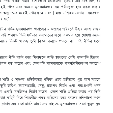
রচারের দিকে খলিফা ওমর বিশেষভাবে মনোযোগী ছিলেন। তাঁর নীতি ছিল, যে
াই পাবে এবং অন্যান্য মুসলমানদের সম পর্যায়ভুক্ত হয়ে সকল প্রকার
 অল্পদিনের মধ্যেই খোরাসানে এবং | মধ্য এশিয়ার বোখরা, সমরখন্দ,
সার ঘটে।
িন পর্যন্ত মুসলমানগণ খারাজের • অংশের পরিবর্তে উহার অংশ রাজস্ব
হতো। তাই প্রথমত তিনি মদীনার ওলামাদের সাথে একমত হয়ে ঘোষণা করেন
নদের নিকট খারাজ ভূমি বিক্রয় করতে পারবে না। এই নীতির ফলে
।
স্তারের নীতি বর্জন করে খিলাফতে শান্তি স্থাপনের বেশি পক্ষপাতি ছিলেন।
 অভিযান বন্ধ করেন এবং সেনাপতি ম্যাসলামাকে কনসট্যান্টিনোপল অবরোধ
 শাস্তি ও শৃঙ্খলা প্রতিষ্ঠাকল্পে খলিফা ওমর মালিকের পুত্র আস-সামকে
 ভূমি জরিপ, আমদশুমারি, সেতু, রাজপথ নির্মাণ এবং পয়ঃপ্রণালী খনন
ায় একটি মসজিদও নির্মাণ করেন। দেশে শান্তি প্রতিষ্ঠা করার পর তিনি
বিরাট বাহিনী নিয়ে পিরেনীজ পর্বত অতিক্রম করে ফ্রান্সের দক্ষিণাংশ দখল
কিনের রাজা চার্লস মারাটলের সাহায্যে মুসলমানদের সাথে তুমুল যুদ্ধ