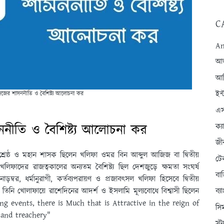
C
An
আন্
আব
ইন্
জের শাসননীতি ও বৈশিষ্ট্য আলোচনা কর
এস
ীতি ও বৈশিষ্ট্য আলোচনা কর
ক্
জী
 শ্রেষ্ঠ ও মহান শাসক ছিলেন খলিফা ওমর বিন আব্দুল আজিজ বা দ্বিতীয়
টে
া খলিফাদের রাজত্বকালের অন্যতম বৈশিষ্ট্য ছিল দেশজুড়ে ক্ষমতা সংঘর্ষ
বা
ড়ম্বর, ধর্মানুরাগী, কর্তব্যপরায়ণ ও প্রজাবৎসল খলিফা হিসেবে দ্বিতীয়
িনি খোলাফায়ে রাশেদিনের আদর্শ ও ইসলামি মূল্যবোধে বিশ্বাসী ছিলেন
ব্
ng events, there is Much that is Attractive in the reign of
সি
e and treachery"