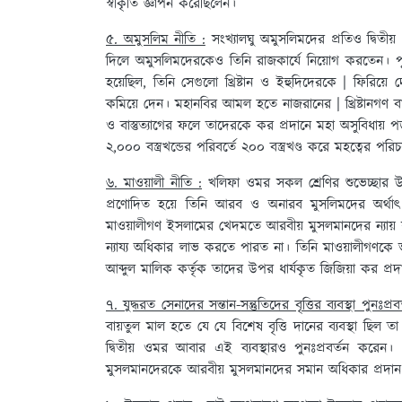
স্বীকৃতি জ্ঞাপন করেছিলেন।
৫. অমুসলিম নীতি :
সংখ্যালঘু অমুসলিমদের প্রতিও দ্বিতী
দিলে অমুসলিমদেরকেও তিনি রাজকার্যে নিয়োগ করতেন। পূর
হয়েছিল, তিনি সেগুলো খ্রিষ্টান ও ইহুদিদেরকে | ফিরিয়ে
কমিয়ে দেন। মহানবির আমল হতে নাজরানের | খ্রিষ্টানগণ বার্ষি
ও বাস্তুত্যাগের ফলে তাদেরকে কর প্রদানে মহা অসুবিধায
২,০০০ বস্ত্রখন্ডের পরিবর্তে ২০০ বস্ত্রখণ্ড করে মহত্বের পরি
৬. মাওয়ালী নীতি :
খলিফা ওমর সকল শ্রেণির শুভেচ্ছার উপরে
প্রণোদিত হয়ে তিনি আরব ও অনারব মুসলিমদের অর্থাৎ মা
মাওয়ালীগণ ইসলামের খেদমতে আরবীয় মুসলমানদের ন্যায় যুদ্
ন্যায্য অধিকার লাভ করতে পারত না। তিনি মাওয়ালীগণকে
আব্দুল মালিক কর্তৃক তাদের উপর ধার্যকৃত জিজিয়া কর প্
৭. যুদ্ধরত সেনাদের সন্তান-সন্তুতিদের বৃত্তির ব্যবস্থা পুনঃপ্রব
বায়তুল মাল হতে যে যে বিশেষ বৃত্তি দানের ব্যবস্থা ছিল তা
দ্বিতীয় ওমর আবার এই ব্যবস্থারও পুনঃপ্রবর্তন করেন
মুসলমানদেরকে আরবীয় মুসলমানদের সমান অধিকার প্রদান