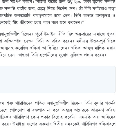
জন্য সমর্পণ করেন। নিজের ব্যয়ের জন্য শুধু ২০০ টাকা মূল্যের সম্পত্তি
পত্তি রাষ্ট্রের জন্য, ছেড়ে দিতে নির্দেশ দেন। স্ত্রী বিবি ফাতিমাও কড়া
ক্তাখচিত অলঙ্কারাদি বায়তুলমালে জমা দেন। তিনি অত্যন্ত অনাড়ম্বর ও
কেই স্বীয় জীবনের চরম লক্ষ্য বলে মনে করতেন।”
ানুভূতিশীল ছিলেন। পূর্বে উমাইয়া রীতি ছিল শুক্রবারের নামাজে খুতবা
া অভিসম্পাদ দেওয়া তিনি তা রহিত করেন। মদীনার উত্তর-পূর্ব দিকে
 আত্মসাৎ করেছিল খলিফা তা ফিরিয়ে দেন। খলিফা আব্দুল মালিক মক্কায়
িরিয়ে দেন। তাছাড়া তিনি হাশেমীদের সুযোগ সুবিধাও প্রদান করেন।
ম শত্রু খারিজিদের প্রতিও সহানুভূতিশীল ছিলেন। তিনি কুদার গভর্নর
ণ দেশে গোলযোগ বা রক্তপাত না করে তাহলে তাদেরকে আক্রমণ করিও
রিকার খারিজিগণ কোন প্রকার বিদ্রোহ করেনি। এমনকি তারা আসিমের
কার করে। উমাইয়া বংশের একমাত্র দ্বিতীয় ওমরকেই খারিজিগণ খলিফাবলে