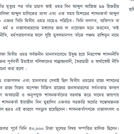
স্ট
াঁর মৃত্যুর পর তাঁর চাচাত ভাই ওমর বিন আব্দুল আজিজ ৯৯ হিজরীর
হা
লিফা আব্দুল মালিকের ভ্রাতা এবং এক সময় মিশরের শাসনকর্তা আব্দুল
 এজন্য তিনি দ্বিতীয় ওমর নামেও পরিচিত। তিনি দলগত, ব্যক্তিগত বা
াজ্য, ধর্ম ও প্রজাসাধারণের মঙ্গলের জন্য যা প্রয়োজন মনে করতেন, তাই
তি, ধর্মপরায়ণতার ফলে সুন্নি মুসলমানগণ তাঁকে পঞ্চম রাশিদুন নামে
ফা দ্বিতীয় ওমর সর্বজনীন মানবতাবোধে উদ্বুদ্ধ হয়ে নিরপেক্ষ শাসননীতি
 পূর্ববর্তী উমাইয়া খলিফাদের সাম্রাজ্যবাদী, স্বৈরাচারী ও স্বার্থান্বেষী নীতি
লোচনা করা হলো :
শেষে প্রজাপালন এবং মানবতার সেবাই ছিল দ্বিতীয় ওমরের রাজ্য শাসনের
রাজ্য বিজয় অপেক্ষা বিজিত রাজ্যের জনসাধারণের সর্বপ্রকার কল্যাণ
 অত্যাচারী ও অনুপযুক্ত শাসনকর্তাদের বরখাস্ত করে তাদের জায়গায়
নের শাসনকর্তা ইয়াজীদ বিন মুহালিব একবার সরকারি অর্থের সন্তোষজনক
া আল হুরও এই কারণে পদচ্যুত হয়েছিলেন। শাসনকর্তাগণকে প্রজাবৎসল ও
র পূর্বে তিনি ৫০,০০০ টাকা মূল্যের বিষয় সম্পত্তির মালিক ছিলেন।