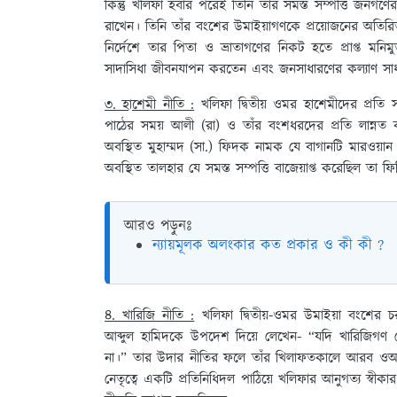
কিন্তু খলিফা হবার পরেই তিনি তাঁর সমস্ত সম্পত্তি জনগণের 
রাখেন। তিনি তাঁর বংশের উমাইয়াগণকে প্রয়োজনের অতিরিক্ত সম্
নির্দেশে তার পিতা ও ভ্রাতাগণের নিকট হতে প্রাপ্ত মনিমু
সাদাসিধা জীবনযাপন করতেন এবং জনসাধারণের কল্যাণ সাধন
৩. হাশেমী নীতি :
খলিফা দ্বিতীয় ওমর হাশেমীদের প্রতি সহ
পাঠের সময় আলী (রা) ও তাঁর বংশধরদের প্রতি লান্নত ব
অবস্থিত মুহাম্মদ (সা.) ফিদক নামক যে বাগানটি মারওয়ান
অবস্থিত তালহার যে সমস্ত সম্পত্তি বাজেয়াপ্ত করেছিল তা ফ
আরও পড়ুনঃ
ন্যায়মূলক অলংকার কত প্রকার ও কী কী ?
৪. খারিজি নীতি :
খলিফা দ্বিতীয়-ওমর উমাইয়া বংশের চর
আব্দুল হামিদকে উপদেশ দিয়ে লেখেন- “যদি খারিজিগ
না।” তার উদার নীতির ফলে তাঁর খিলাফতকালে আরব ওআফ্
নেতৃত্বে একটি প্রতিনিধিদল পাঠিয়ে খলিফার আনুগত্য স্বী