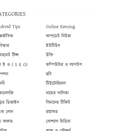
ATEGORIES
droid Tips
Online Earning
তর্জাতিক
আপডেট নিউজ
িস্কার
ইউটিউব
টারনেট টিপ্স
উক্তি
 ই ও ( S E O)
কম্পিউটার ও ল্যাপটপ
যাপশন
ছবি
বনী
টিউটোরিয়াল
কনোলজি
নামের তালিকা
ড়ির ডিজাইন
বিমানের টিকিট
যাংক লোন
রান্নাঘর
ম অফার
সোশ্যাল মিডিয়া