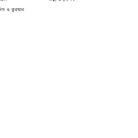
্যাটাস
স্বাস্থ্য ও সৌন্দর্য
দিস ও কুরআন