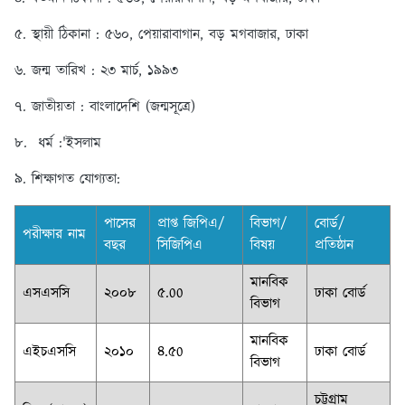
৫. স্থায়ী ঠিকানা : ৫৬০, পেয়ারাবাগান, বড় মগবাজার, ঢাকা
৬. জন্ম তারিখ : ২৩ মার্চ, ১৯৯৩
৭. জাতীয়তা : বাংলাদেশি (জন্মসূত্রে)
৮. ধর্ম :'ইসলাম
৯. শিক্ষাগত যোগ্যতা:
পাসের
প্রাপ্ত জিপিএ/
বিভাগ/
বোর্ড/
পরীক্ষার নাম
বছর
সিজিপিএ
বিষয়
প্রতিষ্ঠান
মানবিক
এসএসসি
২০০৮
৫.00
ঢাকা বোর্ড
বিভাগ
মানবিক
এইচএসসি
২০১০
৪.৫0
ঢাকা বোর্ড
বিভাগ
চট্টগ্রাম