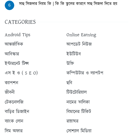
সাহু সিজদার নিয়ম কি | কি কি ভুলের কারণে সাহু সিজদা দিতে হয়
6
CATEGORIES
Android Tips
Online Earning
আন্তর্জাতিক
আপডেট নিউজ
আবিস্কার
ইউটিউব
ইন্টারনেট টিপ্স
উক্তি
এস ই ও ( S E O)
কম্পিউটার ও ল্যাপটপ
ক্যাপশন
ছবি
জীবনী
টিউটোরিয়াল
টেকনোলজি
নামের তালিকা
বাড়ির ডিজাইন
বিমানের টিকিট
ব্যাংক লোন
রান্নাঘর
সিম অফার
সোশ্যাল মিডিয়া