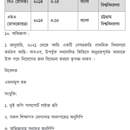
বিএ (স্নাতক)
২০১৪
৩.২৫
বাংলা
বিশ্ববিদ্যালয়
এমএ
চট্টগ্রাম
২০১৫
৩.00
বাংলা
(স্নাতকোত্তর)
বিশ্ববিদ্যালয়
১০. অভিজ্ঞতা :
১ জানুয়ারি, ২০২১ থেকে আমি একটি বেসরকারি প্রাথমিক বিদ্যালয়ে
কর্মরত আছি। অতএব, উপর্যুক্ত তথ্যাবলির ভিত্তিতে অনুগ্রহপূর্বক আমাকে
উক্ত পদে নিয়োগের জন্য বিবেচনা করলে কৃতজ্ঞ থাকব ।
নিবেদক
এমদাদুল হক
সংযুক্তি:
১. দুই কপি পাসপোর্ট সাইজ ছবি
২. সকল শিক্ষাগত যোগ্যতার সনদপত্রের অনুলিপি
৩. অভিজ্ঞতার সনদের অনুলিপি