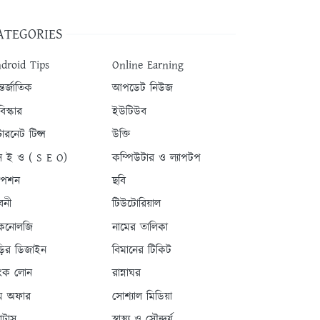
ATEGORIES
droid Tips
Online Earning
তর্জাতিক
আপডেট নিউজ
িস্কার
ইউটিউব
টারনেট টিপ্স
উক্তি
 ই ও ( S E O)
কম্পিউটার ও ল্যাপটপ
যাপশন
ছবি
বনী
টিউটোরিয়াল
কনোলজি
নামের তালিকা
ড়ির ডিজাইন
বিমানের টিকিট
যাংক লোন
রান্নাঘর
ম অফার
সোশ্যাল মিডিয়া