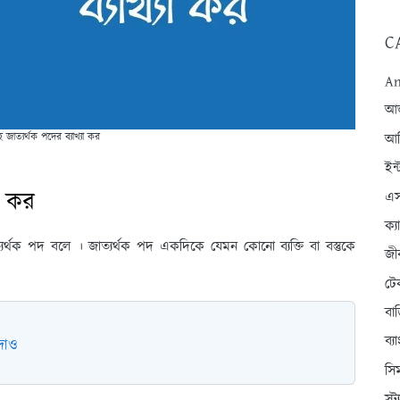
C
An
আন্
জাত্যর্থক পদের ব্যাখ্যা কর
আব
ইন্
া কর
এস
ক্
াত্যর্থক পদ বলে । জাত্যর্থক পদ একদিকে যেমন কোনো ব্যক্তি বা বস্তুকে
জী
টে
বা
ব্
 দাও
সি