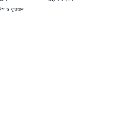
্যাটাস
স্বাস্থ্য ও সৌন্দর্য
দিস ও কুরআন