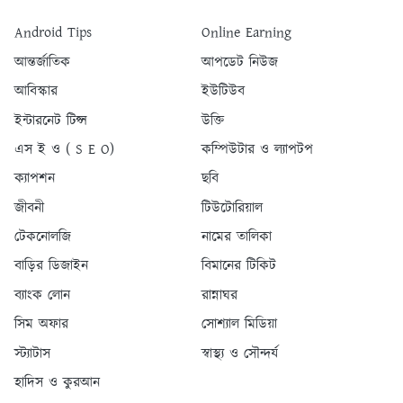
Android Tips
Online Earning
আন্তর্জাতিক
আপডেট নিউজ
আবিস্কার
ইউটিউব
ইন্টারনেট টিপ্স
উক্তি
এস ই ও ( S E O)
কম্পিউটার ও ল্যাপটপ
ক্যাপশন
ছবি
জীবনী
টিউটোরিয়াল
টেকনোলজি
নামের তালিকা
বাড়ির ডিজাইন
বিমানের টিকিট
ব্যাংক লোন
রান্নাঘর
সিম অফার
সোশ্যাল মিডিয়া
স্ট্যাটাস
স্বাস্থ্য ও সৌন্দর্য
হাদিস ও কুরআন