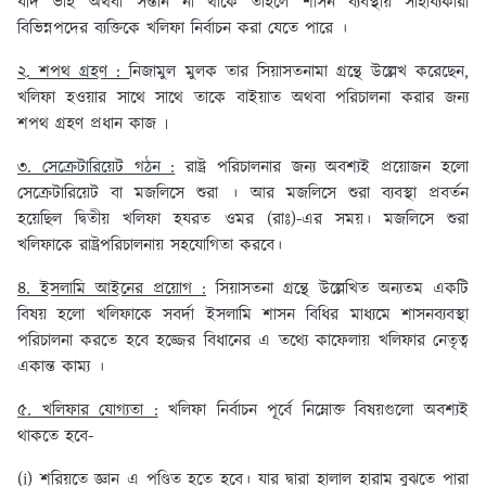
যদি ভাই অথবা সন্তান না থাকে তাহলে শাসন ব্যবস্থায় সাহায্যকারী
বিভিন্নপদের ব্যক্তিকে খলিফা নির্বাচন করা যেতে পারে ।
২. শপথ গ্রহণ :
নিজামুল মুলক তার সিয়াসতনামা গ্রন্থে উল্লেখ করেছেন,
খলিফা হওয়ার সাথে সাথে তাকে বাইয়াত অথবা পরিচালনা করার জন্য
শপথ গ্রহণ প্রধান কাজ ৷
৩. সেক্রেটারিয়েট গঠন :
রাষ্ট্র পরিচালনার জন্য অবশ্যই প্রয়োজন হলো
সেক্রেটারিয়েট বা মজলিসে শুরা । আর মজলিসে শুরা ব্যবস্থা প্রবর্তন
হয়েছিল দ্বিতীয় খলিফা হযরত ওমর (রাঃ)-এর সময়। মজলিসে শুরা
খলিফাকে রাষ্ট্রপরিচালনায় সহযোগিতা করবে।
৪. ইসলামি আইনের প্রয়োগ :
সিয়াসতনা গ্রন্থে উল্লেখিত অন্যতম একটি
বিষয় হলো খলিফাকে সবর্দা ইসলামি শাসন বিধির মাধ্যমে শাসনব্যবস্থা
পরিচালনা করতে হবে হজ্জের বিধানের এ তথ্যে কাফেলায় খলিফার নেতৃত্ব
একান্ত কাম্য ।
৫. খলিফার যোগ্যতা :
খলিফা নির্বাচন পূর্বে নিম্নোক্ত বিষয়গুলো অবশ্যই
থাকতে হবে-
(i) শরিয়তে জ্ঞান এ পণ্ডিত হতে হবে। যার দ্বারা হালাল হারাম বুঝতে পারা