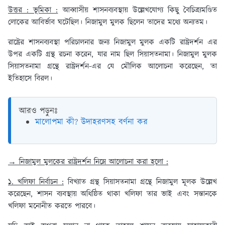
উত্তর : ভূমিকা :
আব্বাসীয় শাসনব্যবস্থায় উল্লেখযোগ্য কিছু বৈচিত্র্যমণ্ডিত
লোকের আবির্ভাব ঘটেছিল। নিজামুল মুলক ছিলেন তাদের মধ্যে অন্যতম।
রাষ্ট্রের শাসনব্যবস্থা পরিচালনার জন্য নিজামুল মুলক একটি রাষ্ট্রদর্শন এর
উপর একটি গ্রন্থ রচনা করেন, যার নাম ছিল সিয়াসতনামা। নিজামুল মুলক
সিয়াসতনামা গ্রন্থে রাষ্ট্রদর্শন-এর যে মৌলিক আলোচনা করেছেন, তা
ইতিহাসে বিরল।
আরও পড়ুনঃ
মালোপমা কী? উদাহরণসহ বর্ণনা কর
→ নিজামুল মুলকের রাষ্ট্রদর্শন নিম্নে আলোচনা করা হলো :
১. খলিফা নির্বাচন :
বিখ্যাত গ্রন্থ সিয়াসতনামা গ্রন্থে নিজামুল মূলক উল্লেখ
করেছেন, শাসন ব্যবস্থায় অধিষ্ঠিত থাকা খলিফা তার ভাই এবং সন্তানকে
খলিফা মনোনীত করতে পারবে।