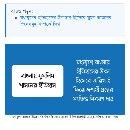
আরও পড়ুনঃ
মধ্যযুগের ইতিহাসের উপাদান হিসেবে মুঘল আমলের
উৎসসমূহ সম্পর্কে লিখ
মধ্যযুগে বাংলার ইতিহাসের উৎস হিসেবে তারিখ ই ফিরোজশাহী গ্রন্থের সংক্ষিপ্ত বিবরণ দাও