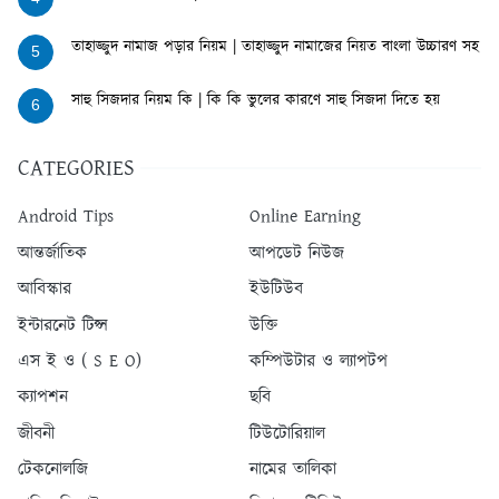
তাহাজ্জুদ নামাজ পড়ার নিয়ম | তাহাজ্জুদ নামাজের নিয়ত বাংলা উচ্চারণ সহ
5
সাহু সিজদার নিয়ম কি | কি কি ভুলের কারণে সাহু সিজদা দিতে হয়
6
CATEGORIES
Android Tips
Online Earning
আন্তর্জাতিক
আপডেট নিউজ
আবিস্কার
ইউটিউব
ইন্টারনেট টিপ্স
উক্তি
এস ই ও ( S E O)
কম্পিউটার ও ল্যাপটপ
ক্যাপশন
ছবি
জীবনী
টিউটোরিয়াল
টেকনোলজি
নামের তালিকা