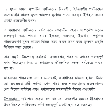
→ মুঘল আমল সম্পর্কিত পর্যটকদের বিবরণী :
ইউরোপীয় পর্যটকদের
ভ্রমণকাহিনি ভারতে মুঘল আমলের মুসলিম শাসন ব্যবস্থার ইতিহাস রচনার
একটি প্রয়োজনীয় উৎস।
এ সময়কার পর্যটকদের বর্ণনা হতে তৎকালীন বাংলার সম্পর্কেও অনেক
গুরুত্বপূর্ণ তথ্য পাওয়া যায়। ইংরেজ, ওলন্দাজ, ইতালীয়, পর্তুগিজ
পরিব্রাজকগণ মুঘল আমলে বিভিন্ন সময় ভারত ভ্রমণ করে মূল্যবান গ্রন্থাদি
লিপিবদ্ধ করে গেছেন।
তারা সম্রাট, উচ্চপদস্থ কর্মকর্তা, রাজদরবার, শহর ও নগরের গুরুত্বপূর্ণ
বর্ণনা দিয়েছেন। কিন্তু এ তথ্যগুলোর ঐতিহাসিক সত্যতা সর্বক্ষেত্রে পাওয়া
যায় না।
আকবরের শাসনামলে ফাদার মনসারেট; জাহাঙ্গীরের আমলে হকিন্স, টমাস
রো, এডওয়ার্ড টেরী, দ্যালিট, পেল সারিট এবং শাহজাহানের রাজত্বকালের
শেষ দিকের বার্মিয়ান প্রমুখ পর্যটকদের ভ্রমণকাহিনি বিশেষ প্রশংসনীয় ।
উপসংহার :
পরিশেষে একথা বলা যায় যে, তৎকালীন সময়ের ইতিহাসের
উৎস হিসেবে পর্যটকদের বর্ণনা গুরুত্বপূর্ণ একটি স্থান ধরে রেখেছে।