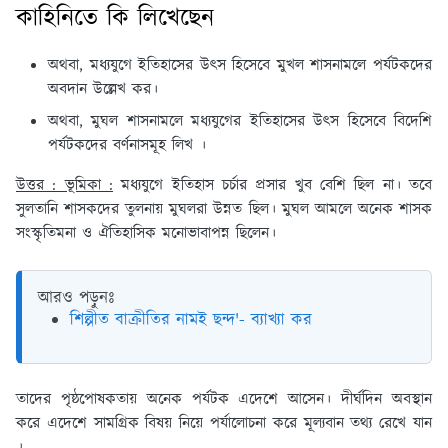
কাহিনিতে কি লিখেছেন
অথবা, মধ্যযুগে ইতিহাসের উৎস হিসেবে মুখল শাসনামলে পর্যটকদের
অবদান উল্লেখ কর।
অথবা, মুঘল শাসনামলে মধ্যযুগের ইতিহাসের উৎস হিসেবে বিদেশি
পর্যটকদের বর্ণনাসমূহ লিখ ।
উত্তর : ভূমিকা :
মধ্যযুগে ইতিহাস চর্চার প্রসার খুব বেশি ছিল না। তবে
সুলতানি শাসকদের তুলনায় মুঘলরা উন্নত ছিল। মুঘল আমলে অনেক শাসক
সংস্কৃতিমনা ও ঐতিহাসিক মনোভাবাপন্ন ছিলেন।
আরও পড়ুনঃ
শিল্পীত বাক্রীতির নামই ছন্দ'- ব্যাখ্যা কর
তাদের পৃষ্ঠপোষকতায় অনেক পর্যটক এদেশে আসেন। দীর্ঘদিন অবস্থান
করে এদেশে সামগ্রিক বিষয় নিয়ে পর্যালোচনা করে মূল্যবান তথ্য রেখে যান
।