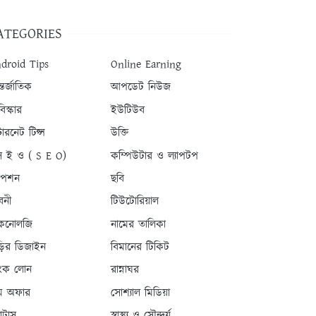
ATEGORIES
droid Tips
Online Earning
তর্জাতিক
আপডেট নিউজ
িস্কার
ইউটিউব
টারনেট টিপ্স
উক্তি
 ই ও ( S E O)
কম্পিউটার ও ল্যাপটপ
যাপশন
ছবি
বনী
টিউটোরিয়াল
কনোলজি
নামের তালিকা
ড়ির ডিজাইন
বিমানের টিকিট
যাংক লোন
রান্নাঘর
ম অফার
সোশ্যাল মিডিয়া