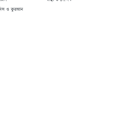
্যাটাস
স্বাস্থ্য ও সৌন্দর্য
দিস ও কুরআন