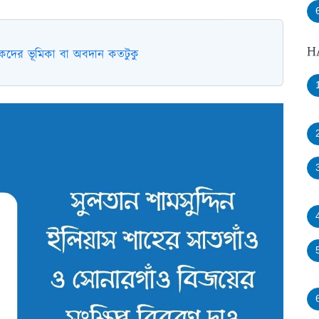
H
যটকদের ভূমিকা বা অবদান কতটুকু