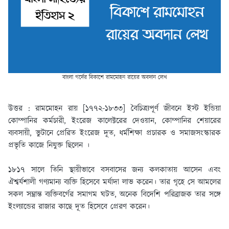
বাংলা গর্দের বিকাশে রামমোহন রায়ের অবদান লেখ
উত্তর : রামমোহন রায় [১৭৭২-১৮৩৩] বৈচিত্র্যপূর্ণ জীবনে ইস্ট ইন্ডিয়া
কোম্পানির কর্মচারী, ইংরেজ কালেক্টরের দেওয়ান, কোম্পানির শেয়ারের
ব্যবসায়ী, ভুটানে প্রেরিত ইংরেজ দূত, ধর্মশিক্ষা প্রচারক ও সমাজসংস্কারক
প্রভৃতি কাজে নিযুক্ত ছিলেন ।
১৮১৭ সালে তিনি স্থায়ীভাবে বসবাসের জন্য কলকাতায় আসেন এবং
ঐশ্বর্যশালী গণ্যমান্য ব্যক্তি হিসেবে মর্যাদা লাভ করেন। তার গৃহে সে আমলের
সকল সম্ভ্রান্ত ব্যক্তিবর্গের সমাগম ঘটত, অনেক বিদেশি পরিব্রাজক তার সঙ্গে
ইংল্যান্ডের রাজার কাছে দূত হিসেবে প্রেরণ করেন।