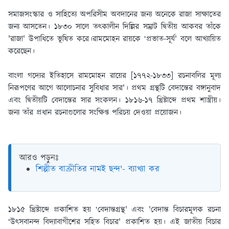
সমাজসংস্কার ও সাহিত্যে অপরিসীম অবদানের জন্য অনেকে রাজা সাক্ষাতের
জন্য আসতেন। ১৮৩০ সালে তৎকালীন দিল্লির সম্রাট দ্বিতীয় আকবর তাঁকে
'রাজা' উপাধিতে ভূষিত করে।রামমোহন রায়কে ‘প্রভাত-সূর্য' বলে আখ্যায়িত
করেছেন।
বাংলা গদ্যের ইতিহাসে রামমোহন রায়ের [১৭৭২-১৮৩৩] রচনাবলির মূল্য
নিরূপণের আগে আলোচনার সুবিধার সার'। প্রথম গ্রন্থটি বেদান্তের বঙ্গানুবাদ
এবং দ্বিতীয়টি বেদান্তের সার সংকলন। ১৮১৬-১৭ খ্রিষ্টাব্দে প্রথম শাস্ত্রীয়।
জন্য তাঁর প্রধান রচনাগুলোর সংক্ষিপ্ত পরিচয় দেওয়া প্রয়োজন।
আরও পড়ুনঃ
শিল্পীত বাক্রীতির নামই ছন্দ'- ব্যাখ্যা কর
১৮১৫ খ্রিষ্টাব্দে প্রকাশিত হয় ‘বেদান্তগ্রন্থ' এবং 'বেদান্ত বিচারমূলক রচনা
‘উৎসবানন্দ বিদ্যাবাগীশের সহিত বিচার' প্রকাশিত হয়। এই জাতীয় বিচার