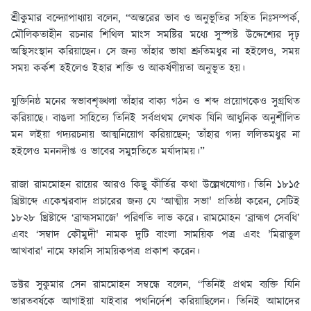
শ্রীকুমার বন্দ্যোপাধ্যায় বলেন, “অন্তরের ভাব ও অনুভূতির সহিত নিঃসম্পর্ক,
মৌলিকতাহীন রচনার শিথিল মাংস সমষ্টির মধ্যে সুস্পষ্ট উদ্দেশ্যের দৃঢ়
অস্থিসংস্থান করিয়াছেন। সে জন্য তাঁহার ভাষা শ্রুতিমধুর না হইলেও, সময়
সময় কর্কশ হইলেও ইহার শক্তি ও আকর্ষণীয়তা অনুভূত হয়।
যুক্তিনিষ্ঠ মনের স্বভাবশৃঙ্খলা তাঁহার বাক্য গঠন ও শব্দ প্রয়োগকেও সুগ্রথিত
করিয়াছে। বাঙলা সাহিত্যে তিনিই সর্বপ্রথম লেখক যিনি আধুনিক অনুশীলিত
মন লইয়া গদ্যরচনায় আত্মনিয়োগ করিয়াছেন; তাঁহার গদ্য ললিতমধুর না
হইলেও মননদীপ্ত ও ভাবের সমুন্নতিতে মর্যাদাময়।”
রাজা রামমোহন রায়ের আরও কিছু কীর্তির কথা উল্লেখযোগ্য। তিনি ১৮১৫
খ্রিষ্টাব্দে একেশ্বরবাদ প্রচারের জন্য যে ‘আত্মীয় সভা' প্রতিষ্ঠা করেন, সেটিই
১৮২৮ খ্রিষ্টাব্দে ‘ব্রাহ্মসমাজে' পরিণতি লাভ করে। রামমোহন ‘ব্রাহ্মণ সেবধি’
এবং ‘সম্বাদ কৌমুদী' নামক দুটি বাংলা সাময়িক পত্র এবং 'মিরাতুল
আখবার' নামে ফারসি সাময়িকপত্র প্রকাশ করেন।
ডক্টর সুকুমার সেন রামমোহন সম্বন্ধে বলেন, “তিনিই প্রথম ব্যক্তি যিনি
ভারতবর্ষকে আগাইয়া যাইবার পথনির্দেশ করিয়াছিলেন। তিনিই আমাদের