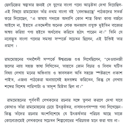
ছেদচিহ্নের স্বল্পতার জন্যই সে যুগের বাংলা গদ্যে আড়ষ্টতা দেখা দিয়েছিল-
এই বিষয়ে রামমোহন তাঁর প্রথম বাংলা বই 'বেদান্তগ্রন্থে' পাঠকদের সতর্ক
করে দিয়েছেন, “এ ভাষায় গদ্যকে অদ্যাপি কোন শাস্ত্র কিম্বা কাব্য বর্জনে
আইসে না, ইহাতে এতদ্দেশীয় অনেক লোক অনভ্যাস প্রযুক্ত দুইতিন বাক্যের
অন্বয় করিয়া গণ্য হইতে অর্থবোধ করিতে হঠাৎ পারেন না।” তিনি যে
নবোদ্ভূত বাংলা গদ্যের সমস্যা সম্পর্কে সচেতন ছিলেন, এই উক্তিই তার
প্রমাণ ।
রামমোহনের গদ্যশৈলী সম্পর্কে ঈশ্বরচন্দ্র গুপ্ত লিখেছিলেন, “দেওয়ানজী
জলের ন্যায় সহজ ভাষা লিখিতেন, তাহাতে কোন বিচার ও বিবাদ ঘটিত
বিষয় লেখায় মনের অভিপ্রায় ও ভাবসকল অতি সহজে স্পষ্টরূপে প্রকাশ
পাইত, এজন্য পাঠকেরা অনায়াসেই হৃদয়ঙ্গম করিতেন, কিন্তু সে লেখায়
শব্দের বিশেষ পারিপাট্য ও তাদৃশ মিষ্টতা ছিল না।”
রামমোহনের পূর্ববর্তী লেখকদের রচনার সঙ্গে তুলনা করলে দেখা যাবে
কোথাও তাঁরা রামমোহনের চেয়ে উৎকৃষ্ঠতর, প্রসাদগুণসম্পন্ন গদ্য লিখেছেন।
কিন্তু তাঁদের রচনার অংশবিশেষে যে উৎকর্ষতার পরিচয় আছে তাকে
কোনোক্রমেই লেখকদের সচেতন শিল্পবোধের পরিচায়ক মনে করা যায় না।