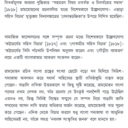
বিতর্কমূলক অন্যান্য পুস্তিকার “সহমরণ বিষয় প্রবর্তক ও নিবর্তকের সম্বাদ'
[১৮১৮] রামমোহনের রচনাবলির মধ্যে বিশেষভাবে উল্লেখযোগ্য। এছাড়া
সহিত বিচার' মৃত্যুঞ্জয় বিদ্যালঙ্কারের 'বেদান্তচন্দ্রিকা'র উপরে লিখিত হয়েছিল।
সামাজিক আন্দোলনের সঙ্গে সম্পৃক্ত রচনা মধ্যে বিশেষভাবে উল্লেখযোগ্য
‘ভট্টাচার্যের সহিত বিচার' [১৮১৭] এবং ‘গোস্বামীর সহিত বিচার' [১৮১৮]।
‘ভট্টাচার্যের তিনি পাঁচখানি উপনিষদ অনুবাদ করেন এবং ‘গৌড়ীয় ব্যাকরণ'
নামে একটি বাংলাভাষার ব্যাকরণ সংকলন করেন।
রামমোহন রচিত বাংলা গ্রন্থের সংখ্যা ছোটো বড়ো সব মিলিয়ে তিরিশ।
গদ্যভাষা অবলম্বন করে যথার্থ সাহিত্যের স্থায়ী প্রতিষ্ঠাভূমি প্রস্তুত করে
গেছেন। বাঙালি প্রতিভা উত্তরকালে যা কিছু সৃষ্টি করেছে, রামমোহন বাংলা
গদ্যের প্রথম লেখক নন, তাঁর রচনায় যে উৎকৃষ্ট গদ্যশৈলী গড়ে উঠেছিল
এমনও নয়, কিন্তু তিনিই বিশ্বের সম্মুখে যে সম্পদ নিয়ে বাঙালি জাতি
সম্মানের আসন দাবি করার অধিকার অর্জন করেছে, রামমোহনই তার সূচনা
করে গেছেন। এদিক থেকে বিচার করলে শুধু বাংলা গদ্যভাষা বা আধুনিক
সাহিত্যেরই নয়, তাঁকে সমগ্র 'নব্যবঙ্গ সংস্কৃতির জনক' বলে মানতে হয়।