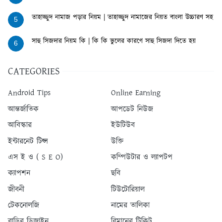
তাহাজ্জুদ নামাজ পড়ার নিয়ম | তাহাজ্জুদ নামাজের নিয়ত বাংলা উচ্চারণ সহ
5
সাহু সিজদার নিয়ম কি | কি কি ভুলের কারণে সাহু সিজদা দিতে হয়
6
CATEGORIES
Android Tips
Online Earning
আন্তর্জাতিক
আপডেট নিউজ
আবিস্কার
ইউটিউব
ইন্টারনেট টিপ্স
উক্তি
এস ই ও ( S E O)
কম্পিউটার ও ল্যাপটপ
ক্যাপশন
ছবি
জীবনী
টিউটোরিয়াল
টেকনোলজি
নামের তালিকা
বাড়ির ডিজাইন
বিমানের টিকিট