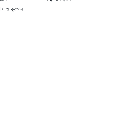
্যাটাস
স্বাস্থ্য ও সৌন্দর্য
দিস ও কুরআন