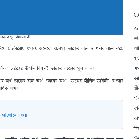
C
An
বচনের মূল বিষয়বস্তু কী
আন্
আব
নিয়ে মতবিরোধ থাকায় অনেকে বচনকে ডাকের বচন ও খনার বচন নামে
ইন্
এস
িক চরিত্রের উন্নতি বিধানই ডাকের বচনের মূল লক্ষ্য।
ক্
ার অর্থ ডাকের বচন অর্থ- জ্ঞানের কথা। ডাকের স্ত্রীলিঙ্গ ডাকিনী- বাংলায়
র্থক শব্দ।
জী
টে
বা
ভাগ আলোচনা কর
ব্
সি