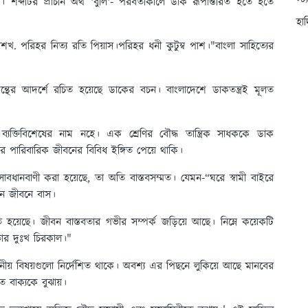
স্ট
্দটির প্রাচীন অর্থ 'বুলি'- পরবর্তীকালে ডাক রূপান্তরিত হতে হতে
হা
. পরিহর নিত্য রতি পিয়াস।পরিহর ধনী কুটুম্ব পাশ।"বাংলা সাহিত্যের
গ্রন্থের আদর্শে রচিত হয়েছে ডাকের বচন। বাংলাদেশে ডাকতন্ত্রই মূলত
্যক্তিবিশেষের নাম নহে। এক শ্রেণির বৌদ্ধ তান্ত্রিক সাধককে ডাক
র পারিবারিক জীবনের বিবিধ ইঙ্গিত পেয়ে থাকি।
বধানবাণী করা হয়েছে, তা অতি বাস্তবসম্মত। যেমন-“ঘরে স্বামী বাইরে
কেন জীবনে বাস।
হয়েছে। জীবন বাস্তবতার গভীর সম্পর্ক জড়িয়ে আছে। নিম্নে কয়েকটি
তার দুঃখ চিরকাল।"
নীয় বিষয়গুলো নির্দেশিত থাকে। অবশ্য এর পিছনে লুকিয়ে আছে মানবের
িত বাক্যকে বুঝায়।