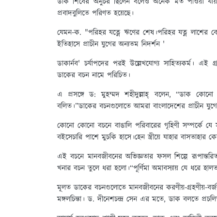
ডাক শিবের অনুচর ছিলেন বলেও অনেক মত পাওয়া যায়। শব
প্রবাদবুলিতে পরিণত হয়েছে।
যেমন-ক. "পরিহর যত্নে ঋণের শেষ।পরিহর যত্ন লাশের বেশখ
ইতিহাসে প্রাচীন যুগের অন্যতম নিদর্শন '
ডাকার্নব' চর্যাপদের পরই উল্লেখযোগ্য সাহিত্যকর্ম। এই 
ডাকের বচন নামে পরিচিত।
এ প্রসঙ্গে ড:
মুহম্মদ শহীদুল্লাহ্ বলেন, “ডাক কোনো ব
বলিত।”ডাকের বচনগুলোতে আমরা বাংলাদেশের প্রাচীন যুগে
কোনো কোনো বচনে বাঙালি পরিবারের গৃহিণী সম্পর্কে যে সা
বইসেচারি পাশে মুচকি হাসে।হেন স্ত্রীয়ে যাহার বাসতাহার 
এই বচনে মানবজীবনের অভিজ্ঞতার ফসল শিল্পে রূপান্তরিত 
খনার বচন তুলে ধরা হলো।“পূর্ণিমা অমাবস্যায় যে ধরে হাল
মূলত ডাকের বচনগুলোতে মানবজীবনের করণীয়-গ্রহণীয়-বর্জ
মঙ্গলচিন্তা। ড. দীনেশচন্দ্র সেন এর মতে, ডাক বলতে প্রচল