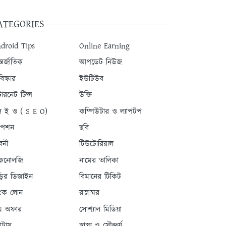
ATEGORIES
droid Tips
Online Earning
তর্জাতিক
আপডেট নিউজ
িস্কার
ইউটিউব
টারনেট টিপ্স
উক্তি
 ই ও ( S E O)
কম্পিউটার ও ল্যাপটপ
যাপশন
ছবি
বনী
টিউটোরিয়াল
কনোলজি
নামের তালিকা
ড়ির ডিজাইন
বিমানের টিকিট
যাংক লোন
রান্নাঘর
ম অফার
সোশ্যাল মিডিয়া