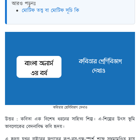
আরও পড়ুনঃ
মোটিফ তত্ত্ব বা মোটিফ সূচি কি
কবিতার শ্রেণিবিভাগ দেখাও
উত্তর :
কবিতা এক বিশেষ ধরনের সাহিত্য শিল্প। এ-শিল্পের উৎস ভূমি
ভাবলোকের বেদনাবিদ্ধ কবি হৃদয়।
এ হৃদয় যখন বাইরের জগতের রূপ-রস-গন্ধ-স্পর্শ শব্দে সুষমামণ্ডিত হয়ে