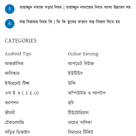
তাহাজ্জুদ নামাজ পড়ার নিয়ম | তাহাজ্জুদ নামাজের নিয়ত বাংলা উচ্চারণ সহ
5
সাহু সিজদার নিয়ম কি | কি কি ভুলের কারণে সাহু সিজদা দিতে হয়
6
CATEGORIES
Android Tips
Online Earning
আন্তর্জাতিক
আপডেট নিউজ
আবিস্কার
ইউটিউব
ইন্টারনেট টিপ্স
উক্তি
এস ই ও ( S E O)
কম্পিউটার ও ল্যাপটপ
ক্যাপশন
ছবি
জীবনী
টিউটোরিয়াল
টেকনোলজি
নামের তালিকা
বাড়ির ডিজাইন
বিমানের টিকিট