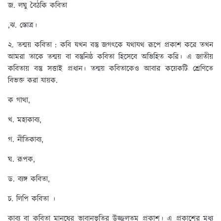
জ. লঘু বৈঠকি কবিতা
,ঝ. স্তোত্র।
২. তন্ময় কবিতা :
কবি যখন বস্তু জগৎকে যথাযথ রূপে প্রকাশ করে তখন
আমরা তাকে তন্ময় বা বস্তুনিষ্ঠ কবিতা হিসেবে অভিহিত করি। এ জাতীয়
কবিতায় বস্তু সত্তাই প্রধান। তন্ময় কবিতাকেও আবার কয়েকটি শ্রেণিতে
বিভক্ত করা যায়ক.
ক গাথা,
খ. মহাকাব্য,
গ. নীতিকাব্য,
ঘ. রূপক,
ড. ব্যঙ্গ কবিতা,
চ. লিপি কবিতা ।
কাব্য বা কবিতা মানুষের ভাবানুভূতির উজ্জ্বলতম প্রকাশ। এ প্রকাশের মধ্য