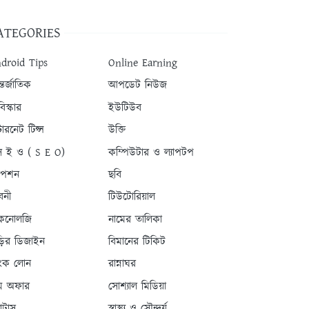
ATEGORIES
droid Tips
Online Earning
তর্জাতিক
আপডেট নিউজ
িস্কার
ইউটিউব
টারনেট টিপ্স
উক্তি
 ই ও ( S E O)
কম্পিউটার ও ল্যাপটপ
যাপশন
ছবি
বনী
টিউটোরিয়াল
কনোলজি
নামের তালিকা
ড়ির ডিজাইন
বিমানের টিকিট
যাংক লোন
রান্নাঘর
ম অফার
সোশ্যাল মিডিয়া