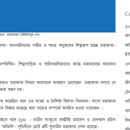
C
An
লে মহাকাব্যের বৈশিষ্ট্যসমূহ লেখ
আন্
আব
 কাব্য। মানবজীবনের গভীর ও সমগ্র অনুভবের শিল্পরূপ হচ্ছে মহাকাব্য।
ইন্
এস
য অপরিসীম। শিল্পতাত্ত্বিক ও সাহিত্যরসিকদের কাছে মহাকাব্যের আবেদন
ক্
বিকরাও মহাকাব্য বিষয়ে আলোচনা অব্যাহত রেখেছেন ।মহাকাব্য বলতে যে
জী
 করা সম্ভব নয়।
টে
বিকাশলাভ করেছিল বলে এর সংজ্ঞা ও বৈশিষ্ট্য ভিন্নতা বিদ্যমান। বাংলা মহাকাব্য
বা
প্রভাব বিস্তার করেছে বলে তাদের সম্পর্কে অবহিত হওয়া প্রয়োজন ।
ব্
িতে বলে Epic । প্রাচীন সংস্কৃতে বাল্মীকি রামায়ণ ও বেদব্যাস রচিত
সি
'অডিসি'- পৃথিবীতে মোট ৪টি সুপ্রাচীন মহাকাব্য লেখা হয়েছে।