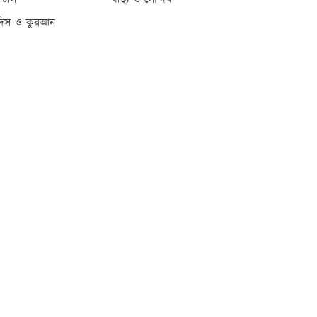
্যাটাস
স্বাস্থ্য ও সৌন্দর্য
দিস ও কুরআন