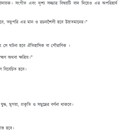
রণাদায়ক। সংগীত এবং দৃশ্য সজ্জার বিষয়টি বাদ দিয়েও এর অপরিহার্য
কবে, তদুপরি এর মান ও রচনাশৈলী হবে উন্নতমানের।"
বং সে ঘটনা হবে ঐতিহাসিক বা পৌরাণিক ।
্মণ অথবা ক্ষত্রিয়।"
বলে বিবেচিত হবে।
দ্ধ, মৃগয়া, প্রকৃতি ও সমুদ্রের বর্ণনা থাকবে।
।
লাভ হবে।