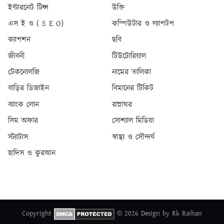
ইন্টারনেট টিপ্স
উক্তি
এস ই ও ( S E O)
কম্পিউটার ও ল্যাপটপ
ক্যাপশন
ছবি
জীবনী
টিউটোরিয়াল
টেকনোলজি
নামের তালিকা
বাড়ির ডিজাইন
বিমানের টিকিট
ব্যাংক লোন
রান্নাঘর
সিম অফার
সোশ্যাল মিডিয়া
স্ট্যাটাস
স্বাস্থ্য ও সৌন্দর্য
হাদিস ও কুরআন
Copyright
© 2026 Design by Rk Raihan