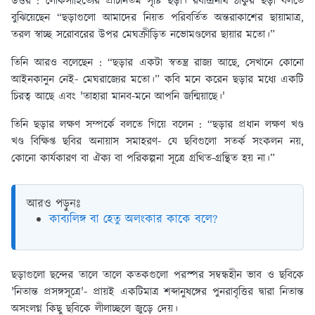
উত্তর :
লোকসাহিত্যের প্রাচীনতম সৃষ্টি ছড়া। রবীন্দ্রনাথ ঠাকুর ছড়া বলতে
বুঝিয়েছেন “ছড়াগুলো আমাদের নিয়ত পরিবর্তিত অন্তরাকাশের ছায়ামাত্র,
তরল স্বাচ্ছ সরোবরের উপর মেঘক্রীড়িত নভোমণ্ডলের ছায়ার মতো।”
তিনি আরও বলেছেন : “ছড়ার একটা স্বতন্ত্র রাজ্য আছে, সেখানে কোনো
আইনকানুন নেই- মেঘরাজ্যের মতো।” কবি মনে করেন ছড়ার মধ্যে একটি
চিরত্ব আছে এবং 'তাহারা মানব-মনে আপনি জন্মিয়াছে।'
তিনি ছড়ার লক্ষণ সম্পর্কে বলতে গিয়ে বলেন : “ছড়ার প্রধান লক্ষণ খণ্ড
খণ্ড বিক্ষিপ্ত ছবির অনায়াস সমাহরণ- যে ছবিগুলো সতর্ক সংকলন নয়,
কোনো কার্যকারণ বা ঐক্য বা পরিকল্পনা সূত্রে গ্রথিত-গ্রন্থিত হয় না।”
আরও পড়ুনঃ
কাব্যলিঙ্গ বা হেতু অলংকার কাকে বলে?
ছড়াগুলো ছন্দের তালে তালে কতকগুলো পরস্পর সম্বন্ধহীন ভাব ও ছবিকে
'নিতান্ত প্রসঙ্গসূত্রে'- প্রায়ই একটিমাত্র শব্দানুষঙ্গের পুনরাবৃত্তির দ্বারা নিতান্ত
অসংলগ্ন কিছু ছবিকে লীলাচ্ছলে জুড়ে দেয়।