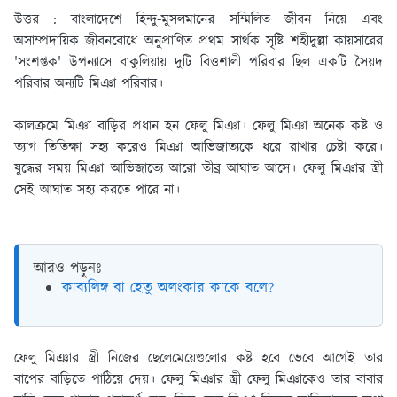
উত্তর : বাংলাদেশে হিন্দু-মুসলমানের সম্মিলিত জীবন নিয়ে এবং
অসাম্প্রদায়িক জীবনবোধে অনুপ্রাণিত প্রথম সার্থক সৃষ্টি শহীদুল্লা কায়সারের
'সংশপ্তক' উপন্যাসে বাকুলিয়ায় দুটি বিত্তশালী পরিবার ছিল একটি সৈয়দ
পরিবার অন্যটি মিঞা পরিবার।
কালক্রমে মিঞা বাড়ির প্রধান হন ফেলু মিঞা। ফেলু মিঞা অনেক কষ্ট ও
ত্যাগ তিতিক্ষা সহ্য করেও মিঞা আভিজাত্যকে ধরে রাখার চেষ্টা করে।
যুদ্ধের সময় মিঞা আভিজাত্যে আরো তীব্র আঘাত আসে। ফেলু মিঞার স্ত্রী
সেই আঘাত সহ্য করতে পারে না।
আরও পড়ুনঃ
কাব্যলিঙ্গ বা হেতু অলংকার কাকে বলে?
ফেলু মিঞার স্ত্রী নিজের ছেলেমেয়েগুলোর কষ্ট হবে ভেবে আগেই তার
বাপের বাড়িতে পাঠিয়ে দেয়। ফেলু মিঞার স্ত্রী ফেলু মিঞাকেও তার বাবার