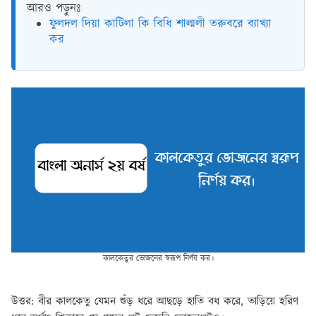
আরও পড়ুনঃ
ফুলদল দিয়া কাটিলা কি বিধি শাল্মলী তরুবরে ব্যাখ্যা
কর
কালকেতুর ভোজনের স্বরূপ নির্ণয় কর।
উত্তর:
বীর কালকেতু যেমন শুঁড় ধরে আছড়ে হাতি বধ করে, তাড়িয়ে হরিণ