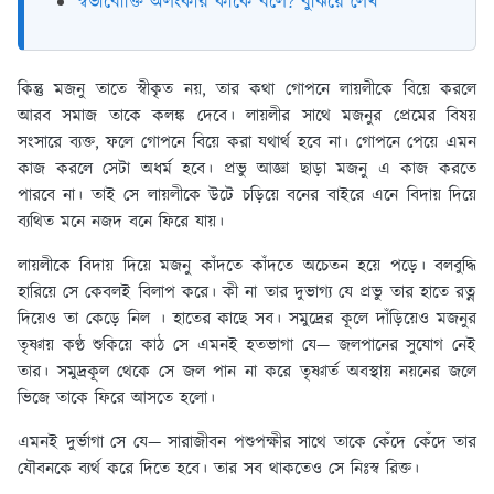
স্বভাবোক্তি অলংকার কাকে বলে? বুঝিয়ে লেখ
কিন্তু মজনু তাতে স্বীকৃত নয়, তার কথা গোপনে লায়লীকে বিয়ে করলে
আরব সমাজ তাকে কলঙ্ক দেবে। লায়লীর সাথে মজনুর প্রেমের বিষয়
সংসারে ব্যক্ত, ফলে গোপনে বিয়ে করা যথার্থ হবে না। গোপনে পেয়ে এমন
কাজ করলে সেটা অধর্ম হবে। প্রভু আজ্ঞা ছাড়া মজনু এ কাজ করতে
পারবে না। তাই সে লায়লীকে উটে চড়িয়ে বনের বাইরে এনে বিদায় দিয়ে
ব্যথিত মনে নজদ বনে ফিরে যায়।
লায়লীকে বিদায় দিয়ে মজনু কাঁদতে কাঁদতে অচেতন হয়ে পড়ে। বলবুদ্ধি
হারিয়ে সে কেবলই বিলাপ করে। কী না তার দুভাগ্য যে প্রভু তার হাতে রত্ন
দিয়েও তা কেড়ে নিল । হাতের কাছে সব। সমুদ্রের কূলে দাঁড়িয়েও মজনুর
তৃষ্ণায় কণ্ঠ শুকিয়ে কাঠ সে এমনই হতভাগা যে— জলপানের সুযোগ নেই
তার। সমুদ্রকূল থেকে সে জল পান না করে তৃষ্ণার্ত অবস্থায় নয়নের জলে
ভিজে তাকে ফিরে আসতে হলো।
এমনই দুর্ভাগা সে যে— সারাজীবন পশুপক্ষীর সাথে তাকে কেঁদে কেঁদে তার
যৌবনকে ব্যর্থ করে দিতে হবে। তার সব থাকতেও সে নিঃস্ব রিক্ত।