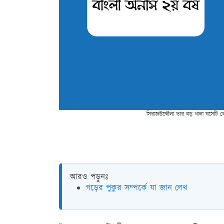
সিরাজউদ্দৌলা তার বড় খালা ঘসেটি 
আরও পড়ুনঃ
গড়ের পুকুর সম্পর্কে যা জান লেখ