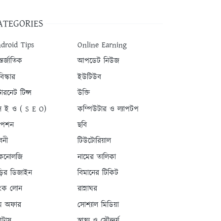
ATEGORIES
droid Tips
Online Earning
তর্জাতিক
আপডেট নিউজ
িস্কার
ইউটিউব
টারনেট টিপ্স
উক্তি
 ই ও ( S E O)
কম্পিউটার ও ল্যাপটপ
যাপশন
ছবি
বনী
টিউটোরিয়াল
কনোলজি
নামের তালিকা
ড়ির ডিজাইন
বিমানের টিকিট
যাংক লোন
রান্নাঘর
ম অফার
সোশ্যাল মিডিয়া