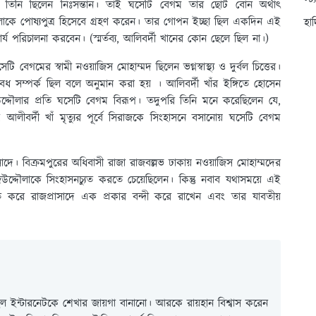
স্ট
 তিনি ছিলেন নিঃসন্তান। তাই ঘসেটি বেগম তার ছোট বোন অর্থাৎ
দৌলাকে পোষ্যপুত্র হিসেবে গ্রহণ করেন। তার গোপন ইচ্ছা ছিল একদিন এই
হা
র্য পরিচালনা করবেন। (স্মর্তব্য, আলিবর্দী খানের কোন ছেলে ছিল না।)
ি বেগমের স্বামী নওয়াজিস মোহাম্মদ ছিলেন ভগ্নস্বাস্থ্য ও দুর্বল চিত্তের।
 সম্পর্ক ছিল বলে অনুমান করা হয় । আলিবর্দী খাঁর ইঙ্গিতে হোসেন
উদ্দৌলার প্রতি ঘসেটি বেগম বিরূপ। তদুপরি তিনি মনে করেছিলেন যে,
 আলীবর্দী খাঁ মৃত্যুর পূর্বে সিরাজকে সিংহাসনে বসানোয় ঘসেটি বেগম
সাদে। বিক্রমপুরের অধিবাসী রাজা রাজবল্লভ ঢাকায় নওয়াজিস মোহাম্মদের
উদ্দৌলাকে সিংহাসনচ্যুত করতে চেয়েছিলেন। কিন্তু নবাব যথাসময়ে এই
খাত করে রাজপ্রাসাদে এক প্রকার বন্দী করে রাখেন এবং তার যাবতীয়
 ইন্টারনেটকে শেখার জায়গা বানানো। আরকে রায়হান বিশ্বাস করেন