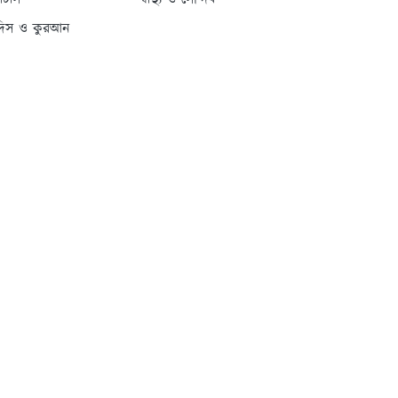
্যাটাস
স্বাস্থ্য ও সৌন্দর্য
দিস ও কুরআন