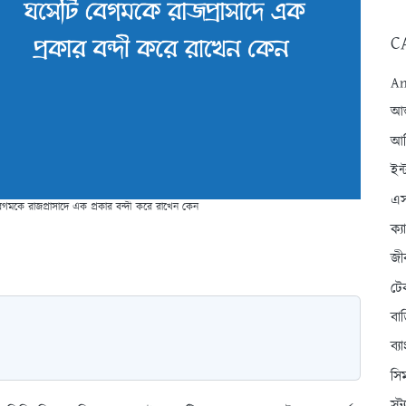
C
An
আন্
আব
ইন্
এস
বেগমকে রাজপ্রাসাদে এক প্রকার বন্দী করে রাখেন কেন
ক্
জী
টে
বা
ব্
সি