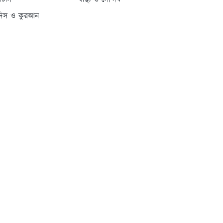
্যাটাস
স্বাস্থ্য ও সৌন্দর্য
দিস ও কুরআন