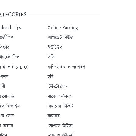
ATEGORIES
droid Tips
Online Earning
তর্জাতিক
আপডেট নিউজ
িস্কার
ইউটিউব
টারনেট টিপ্স
উক্তি
 ই ও ( S E O)
কম্পিউটার ও ল্যাপটপ
যাপশন
ছবি
বনী
টিউটোরিয়াল
কনোলজি
নামের তালিকা
ড়ির ডিজাইন
বিমানের টিকিট
যাংক লোন
রান্নাঘর
ম অফার
সোশ্যাল মিডিয়া