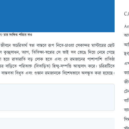
C
An
আন্
? তার সংক্ষিপ্ত পরিচয় দাও
আব
জীবনে অচরিতার্থ স্বপ্ন বাস্তবে রূপ নিতে-চাওয়া সেকান্দর মাস্টারের ছোট
চ্ছ্রসাধন, ত্যাগ, তিতিক্ষা-স্বপ্নের সে ভাই সব ভেঙে দিয়ে নেৰে গেছে
ইন্
েরা হয়ে রাতারাতি বড় লোক হতে এবং যে রমজানের পাশাপাশি প্রতিষ্ঠা
এস
ত্তির বাড়িতে পরিত্যক্ত (বিতাড়িত) হিন্দু-সম্পত্তি আত্মসাৎ করে। চরিত্রটিতে
ক্
বাস্তবতা বিধৃত এবং গুস্তান রমজানকে বিশেষভাবে অলঙ্কৃত করা হয়েছে।
জী
টে
বা
ব্
সি