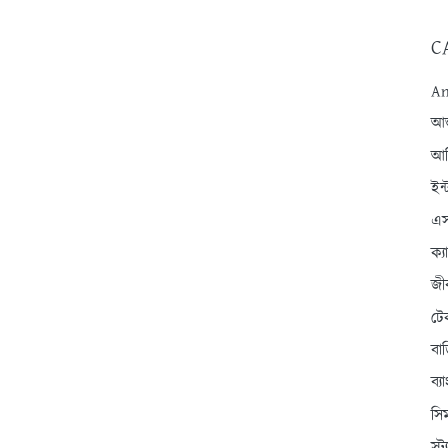
C
An
আন্
আব
ইন্
এস
ক্
জী
টে
বা
ব্
সি