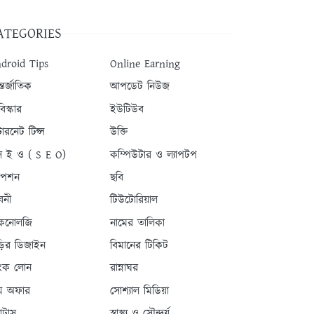
ATEGORIES
droid Tips
Online Earning
তর্জাতিক
আপডেট নিউজ
িস্কার
ইউটিউব
টারনেট টিপ্স
উক্তি
 ই ও ( S E O)
কম্পিউটার ও ল্যাপটপ
যাপশন
ছবি
বনী
টিউটোরিয়াল
কনোলজি
নামের তালিকা
ড়ির ডিজাইন
বিমানের টিকিট
যাংক লোন
রান্নাঘর
ম অফার
সোশ্যাল মিডিয়া