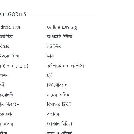
ATEGORIES
droid Tips
Online Earning
তর্জাতিক
আপডেট নিউজ
িস্কার
ইউটিউব
টারনেট টিপ্স
উক্তি
 ই ও ( S E O)
কম্পিউটার ও ল্যাপটপ
যাপশন
ছবি
বনী
টিউটোরিয়াল
কনোলজি
নামের তালিকা
ড়ির ডিজাইন
বিমানের টিকিট
যাংক লোন
রান্নাঘর
ম অফার
সোশ্যাল মিডিয়া