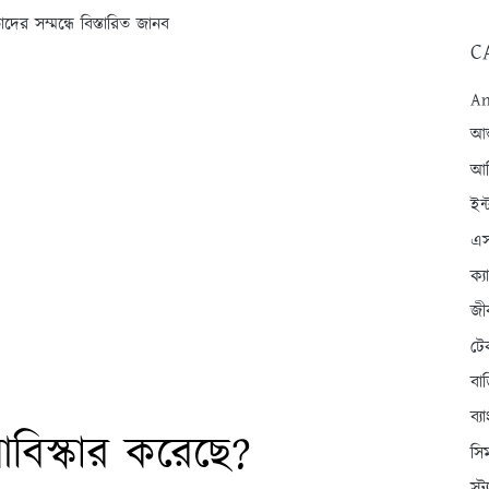
র সম্মন্ধে বিস্তারিত জানব
C
An
আন্
আব
ইন্
এস
ক্
জী
টে
বা
ব্
িস্কার করেছে?
সি