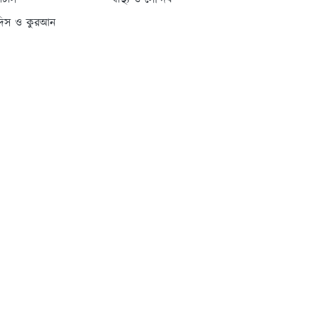
্যাটাস
স্বাস্থ্য ও সৌন্দর্য
দিস ও কুরআন