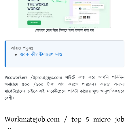
মোবাইল ফোন দিয়ে কিভাবে টাকা ইনকাম করা যায়
আরও পড়ুনঃ
স্তবক কী? উদাহরণ দাও
Picoworkers /Sproutgigs.com সাইটে কাজ করে আপনি প্রতিদিন
অনায়াসে ৫০০ /৬০০ টাকা আয় করতে পারবেন। তাছাড়া অন্যান্য
মার্কেটপ্লেসের চাইতে এই মার্কেটপ্লেসে প্রতিটা কাজের মূল্য আনুপাতিকহারে
বেশী।
Workmatejob.com / top 5 micro job