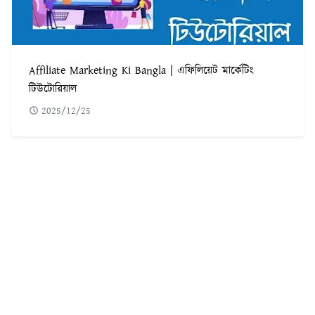
Affiliate Marketing Ki Bangla | এফিলিয়েট মার্কেটিং
টিউটোরিয়াল
2025/12/25
POPULAR POST
৫৬০টি সবচেয়ে কঠিন ধাঁধা উত্তর সহ ছবি
1
ফরেক্স ট্রেডিং কি | কিভাবে ফরেক্স ট্রেডিং করে আয় করবেন
2
Adobe illustrator Tutorial Bangla | এডোবি ইলাস্ট্রেটর টুল পরিচিতি