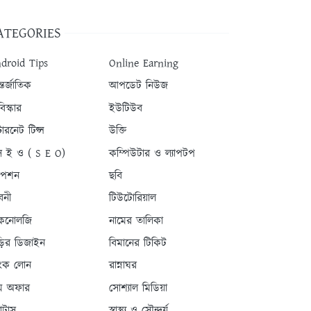
ATEGORIES
droid Tips
Online Earning
তর্জাতিক
আপডেট নিউজ
িস্কার
ইউটিউব
টারনেট টিপ্স
উক্তি
 ই ও ( S E O)
কম্পিউটার ও ল্যাপটপ
যাপশন
ছবি
বনী
টিউটোরিয়াল
কনোলজি
নামের তালিকা
ড়ির ডিজাইন
বিমানের টিকিট
যাংক লোন
রান্নাঘর
ম অফার
সোশ্যাল মিডিয়া