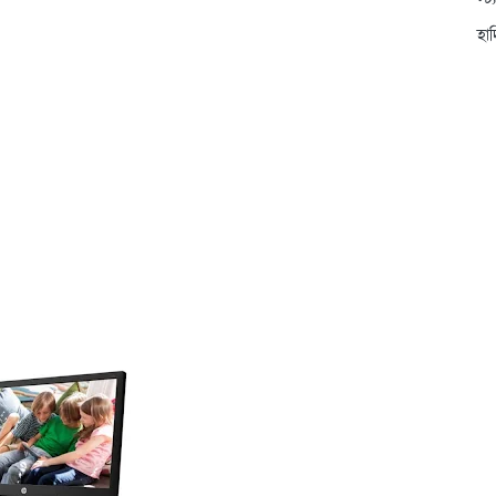
স্ট
হা