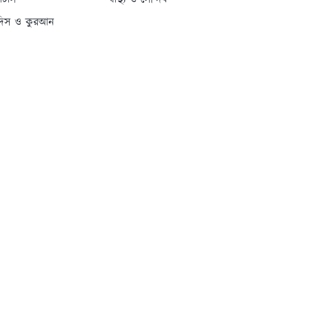
্যাটাস
স্বাস্থ্য ও সৌন্দর্য
দিস ও কুরআন