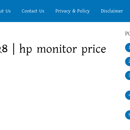
ut Us
Contact Us
Privacy & Policy
Disclaimer
P
৪ | hp monitor price