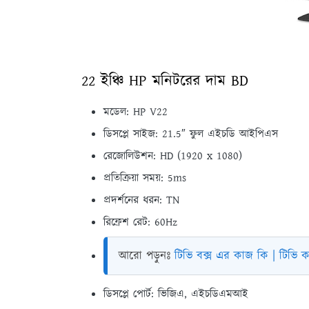
22 ইঞ্চি HP মনিটরের দাম BD
মডেল: HP V22
ডিসপ্লে সাইজ: 21.5″ ফুল এইচডি আইপিএস
রেজোলিউশন: HD (1920 x 1080)
প্রতিক্রিয়া সময়: 5ms
প্রদর্শনের ধরন: TN
রিফ্রেশ রেট: 60Hz
আরো পড়ুনঃ
টিভি বক্স এর কাজ কি | টিভি কা
ডিসপ্লে পোর্ট: ভিজিএ, এইচডিএমআই