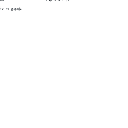
্যাটাস
স্বাস্থ্য ও সৌন্দর্য
দিস ও কুরআন