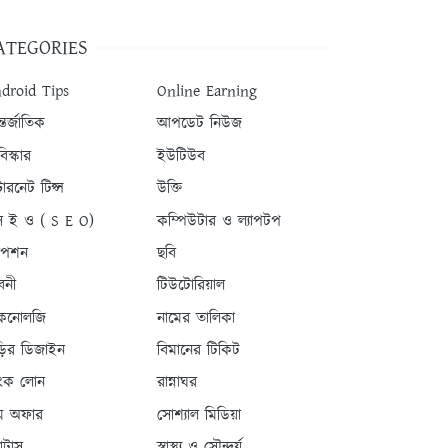
ATEGORIES
droid Tips
Online Earning
তর্জাতিক
আপডেট নিউজ
িস্কার
ইউটিউব
টারনেট টিপ্স
উক্তি
 ই ও ( S E O)
কম্পিউটার ও ল্যাপটপ
যাপশন
ছবি
বনী
টিউটোরিয়াল
কনোলজি
নামের তালিকা
ড়ির ডিজাইন
বিমানের টিকিট
যাংক লোন
রান্নাঘর
ম অফার
সোশ্যাল মিডিয়া