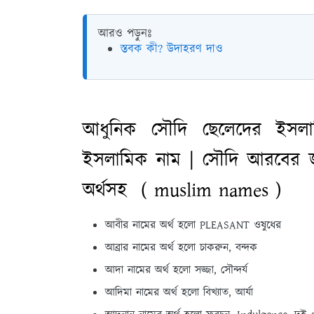
আরও পড়ুনঃ
স্তবক কী? উদাহরণ দাও
আধুনিক সৌদি ছেলেদের ইসল
ইসলামিক নাম | সৌদি আরবের জন
অর্থসহ ( muslim names )
আবীর নামের অর্থ হলো PLEASANT ওষুধের
আব্রার নামের অর্থ হলো চাকরুন, বন্দক
আদা নামের অর্থ হলো সজ্জা, সৌন্দর্য
আদিমা নামের অর্থ হলো বিখ্যাত, আর্যা