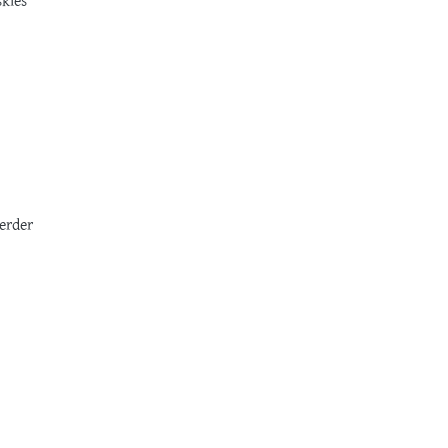
skies
erder