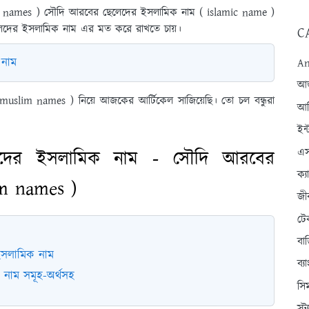
abic names ) সৌদি আরবের ছেলেদের ইসলামিক নাম ( islamic name )
ছেলেদের ইসলামিক নাম এর মত করে রাখতে চায়।
C
 নাম
An
আন্
uslim names ) নিয়ে আজকের আর্টিকেল সাজিয়েছি। তো চল বন্ধুরা
আব
ইন্
এস
েলেদের ইসলামিক নাম - সৌদি আরবের
ক্
im names )
জী
টে
বা
ইসলামিক নাম
ব্
নাম সমূহ-অর্থসহ
সি