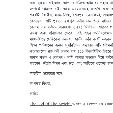
ব্যস্ত ছিলাম। যাইহোক, আপনার চিঠিতে আমি যে শহরে 
সম্পর্কে জানাতে চাই। আমি ময়মনসিংহে জন্মেছি এবং 
শহরটি টাঙ্গাইল, ময়মনসিংহ, শেরপুর, নেত্রকোনা, জামাল
কেন্দ্রস্থল। এটি পুরানো ব্রহ্মপুত্র নদীর ডান তীরে দাঁ
কেএম এর বর্তমান জনসংখ্যা 0.475 মিলিয়ন। শহরের প্রায
ব্যবসা এবং পরিষেবার ক্ষেত্রে। এই শহর ধর্মনিরপেক্ষতা
ময়মনসিংহ মেডিকেল কলেজ, জাতীয় কবি কাজী নজরুল ইস
শিক্ষা প্রতিষ্ঠানের জন্যও সুপরিচিত। এছাড়াও এটি মইমন
বাংলাদেশের রাজধানী ঢাকার প্রায় 120 কিলোমিটার উত্তর
মাধ্যম সড়ক ও রেলপথ। আমি আমার শহরকে নিয়ে গর্ববো
করবেন। শীঘ্রই লিখুন এবং চাচা এবং আন্টিকে শুভেচ্ছা জা
আন্তরিক শুভেচ্ছার সঙ্গে,
আপনার বিশ্বস্ত,
আছিম
The End Of The Article:
Write A Letter To Your