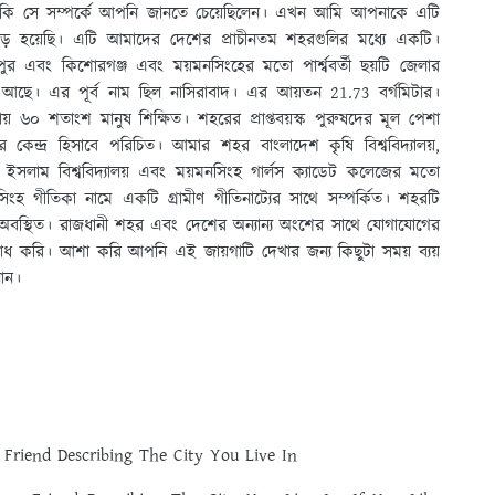
থাকি সে সম্পর্কে আপনি জানতে চেয়েছিলেন। এখন আমি আপনাকে এটি
বড় হয়েছি। এটি আমাদের দেশের প্রাচীনতম শহরগুলির মধ্যে একটি।
পুর এবং কিশোরগঞ্জ এবং ময়মনসিংহের মতো পার্শ্ববর্তী ছয়টি জেলার
ড়িয়ে আছে। এর পূর্ব নাম ছিল নাসিরাবাদ। এর আয়তন 21.73 বর্গমিটার।
় ৬০ শতাংশ মানুষ শিক্ষিত। শহরের প্রাপ্তবয়স্ক পুরুষদের মূল পেশা
র কেন্দ্র হিসাবে পরিচিত। আমার শহর বাংলাদেশ কৃষি বিশ্ববিদ্যালয়,
লাম বিশ্ববিদ্যালয় এবং ময়মনসিংহ গার্লস ক্যাডেট কলেজের মতো
সিংহ গীতিকা নামে একটি গ্রামীণ গীতিনাট্যের সাথে সম্পর্কিত। শহরটি
ে অবস্থিত। রাজধানী শহর এবং দেশের অন্যান্য অংশের সাথে যোগাযোগের
ধ করি। আশা করি আপনি এই জায়গাটি দেখার জন্য কিছুটা সময় ব্যয়
নান।
 Friend Describing The City You Live In