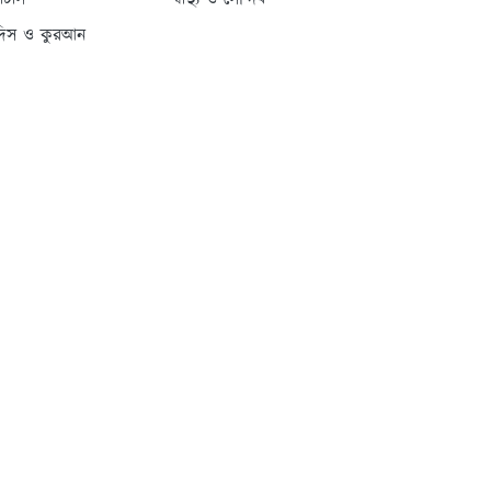
্যাটাস
স্বাস্থ্য ও সৌন্দর্য
দিস ও কুরআন