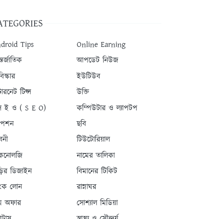
ATEGORIES
droid Tips
Online Earning
তর্জাতিক
আপডেট নিউজ
িস্কার
ইউটিউব
টারনেট টিপ্স
উক্তি
 ই ও ( S E O)
কম্পিউটার ও ল্যাপটপ
যাপশন
ছবি
বনী
টিউটোরিয়াল
কনোলজি
নামের তালিকা
ড়ির ডিজাইন
বিমানের টিকিট
যাংক লোন
রান্নাঘর
ম অফার
সোশ্যাল মিডিয়া