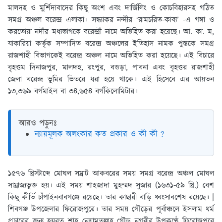
মালদহ ও মুর্শিদাবাদের কিছু অংশ এবং দার্জিলিং ও কোচবিহারসহ গঠিত
সমগ্র অঞ্চল বরেন্দ্র এলাকা। সন্ধ্যাকর নন্দীর ‘রামচরিত-কাব্য’ -এ গঙ্গা ও
করতােয়া নদীর মধ্যভাগকে বরেন্দ্রী নামে অভিহিত করা হয়েছে। আ. কা. ম,
যাকারিয়া কর্তৃক সম্পাদিত বরেন্দ্র অঞ্চলের ইতিহাস নামক পুস্তকে সমগ্র
রাজশাহী বিভাগকেই বরেন্দ্র অঞ্চল নামে অভিহিত করা হয়েছে। এই বিচারে
বৃহত্তম দিনাজপুর, মালদহ, রংপুর, বগুড়া, পাবনা এবং বৃহত্তর রাজশাহী
জেলা বরেন্দ্র ভূমির ভিতরে ধরা হয়ে থাকে। এই হিসেবে এর আয়তন
১৩,৩৬৯ বর্গমাইল বা ৩৪,৬৫৪ বর্গকিলােমিটার।
আরও পড়ুনঃ
ন্যায়মূলক অলংকার কত প্রকার ও কী কী ?
১৫৭৬ খ্রিস্টাব্দে মােঘল সম্রাট আকবরের সময় সমগ্র বরেন্দ্র অঞ্চল মােঘল
সাম্রাজ্যভুক্ত হয়। এই সময় শাহজাদা মুহম্মদ সুজার (১৬৩১-৫৯ খ্রি.) বেশ
কিছু কীর্তি চাঁপাইনবাবগঞ্জে রয়েছে। তার কাছারী বাড়ি ধ্বংসাবশেষ রয়েছে। |
শিবগঞ্জ উপজেলার ফিরােজপুরে। তার সময় গৌড়ের পূর্বাঞ্চলে ইসলাম ধর্ম
প্রচারের জন্য হযরত শাহ নেয়ামতুল্লাহ গৌড় নগরীর উপকণ্ঠে ফিরােজপুরে