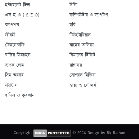
ইন্টারনেট টিপ্স
উক্তি
এস ই ও ( S E O)
কম্পিউটার ও ল্যাপটপ
ক্যাপশন
ছবি
জীবনী
টিউটোরিয়াল
টেকনোলজি
নামের তালিকা
বাড়ির ডিজাইন
বিমানের টিকিট
ব্যাংক লোন
রান্নাঘর
সিম অফার
সোশ্যাল মিডিয়া
স্ট্যাটাস
স্বাস্থ্য ও সৌন্দর্য
হাদিস ও কুরআন
Copyright
© 2026 Design by Rk Raihan