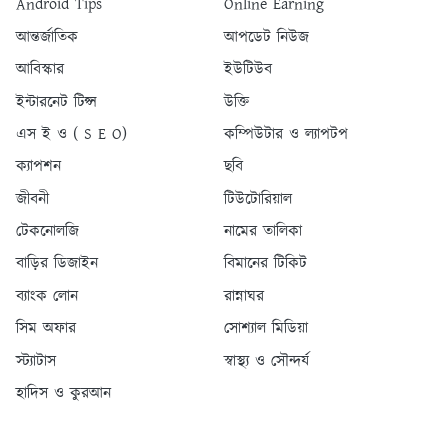
Android Tips
Online Earning
আন্তর্জাতিক
আপডেট নিউজ
আবিস্কার
ইউটিউব
ইন্টারনেট টিপ্স
উক্তি
এস ই ও ( S E O)
কম্পিউটার ও ল্যাপটপ
ক্যাপশন
ছবি
জীবনী
টিউটোরিয়াল
টেকনোলজি
নামের তালিকা
বাড়ির ডিজাইন
বিমানের টিকিট
ব্যাংক লোন
রান্নাঘর
সিম অফার
সোশ্যাল মিডিয়া
স্ট্যাটাস
স্বাস্থ্য ও সৌন্দর্য
হাদিস ও কুরআন