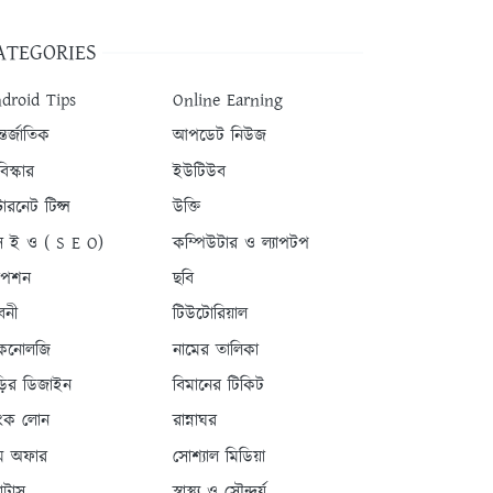
ATEGORIES
droid Tips
Online Earning
তর্জাতিক
আপডেট নিউজ
িস্কার
ইউটিউব
টারনেট টিপ্স
উক্তি
 ই ও ( S E O)
কম্পিউটার ও ল্যাপটপ
যাপশন
ছবি
বনী
টিউটোরিয়াল
কনোলজি
নামের তালিকা
ড়ির ডিজাইন
বিমানের টিকিট
যাংক লোন
রান্নাঘর
ম অফার
সোশ্যাল মিডিয়া