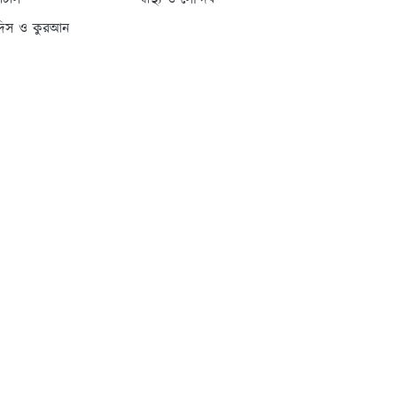
্যাটাস
স্বাস্থ্য ও সৌন্দর্য
দিস ও কুরআন