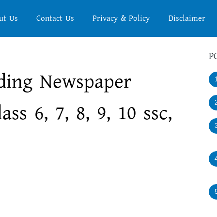
ut Us
Contact Us
Privacy & Policy
Disclaimer
P
ding Newspaper
ss 6, 7, 8, 9, 10 ssc,