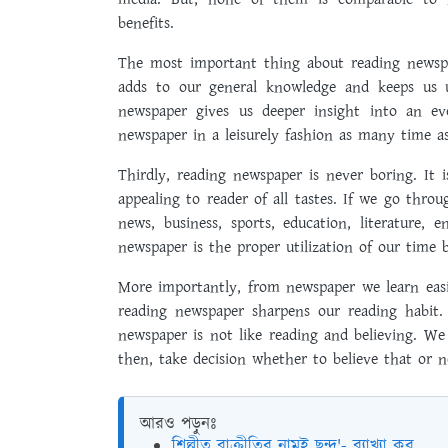
benefits.
The most important thing about reading newspap
adds to our general knowledge and keeps us u
newspaper gives us deeper insight into an e
newspaper in a leisurely fashion as many time a
Thirdly, reading newspaper is never boring. It i
appealing to reader of all tastes. If we go thr
news, business, sports, education, literature, 
newspaper is the proper utilization of our time
More importantly, from newspaper we learn easily
reading newspaper sharpens our reading habit.
newspaper is not like reading and believing. W
then, take decision whether to believe that or 
আরও পড়ুনঃ
শিল্পীত বাক্রীতির নামই ছন্দ'- ব্যাখ্যা কর