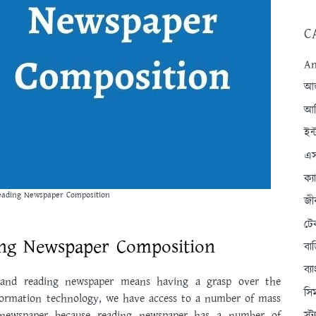
C
An
আন্
আব
ইন্
এস
ক্
eading Newspaper Composition
জী
টে
ing Newspaper Composition
বা
ব্
 and reading newspaper means having a grasp over the
সি
nformation technology, we have access to a number of mass
newspaper because reading newspaper has a number of