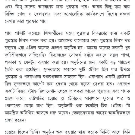
এবং কিছু তাদের আচরণের জন্য পুরস্কার পায়। আবার কিছু ছাত্র যারা
বিভিন্ন খেলা ও খেলাধুলায় এবং অ্যাথলেটিক কার্যকলাপে বিশেষ দক্ষতা
দেখায় তারা পুরস্কার পায়।
প্রায় প্রতিটি কলেজে শিক্ষার্থীদের মধ্যে পুরস্কার বিতরণের জন্য একটি
পুরস্কার দিবস পালন করা হয়। আমাদের কলেজের শেষ পুরস্কার দিবস গত
বছরের ২রা এপ্রিল কলেজ প্রাঙ্গণে অনুষ্ঠিত হয়। আমরা কলেজ ভবনটি খুব
রুচিশীলভাবে সাজিয়েছি। বিদ্যালয়ের সৌন্দর্য বর্ধনে অবাধে সবুজ পাতা,
পতাকা ও ফেস্টুন ব্যবহার করা হয়। অনুষ্ঠানের জন্য একটি বড় প্যান্ডেল
তৈরি করা হয়েছিল। সুন্দরভাবে সাজানো দুটি টেবিল ছিল যার উপরে
পুরস্কার ও পদকগুলো যথাযথভাবে সাজানো ছিল। একপাশে একটি প্ল্যাটফর্ম
ছিল সুন্দরভাবে কার্পেট করা যেখান থেকে বক্তৃতা দেওয়া হত। এছাড়াও
একটি বিজয় স্ট্যান্ড ছিল যেখান থেকে প্রাপকরা তাদের পুরস্কার এবং পদক
গ্রহণ করে। রাষ্ট্রপতির চেয়ার ও টেবিলের মাঝখানে ফুলের পাত্র ও
গোলাপের তোড়া রাখা ছিল। অনুষ্ঠানটি শুরু হয়েছিল ঠিক 10টায়। মি
আমন্ত্রিত অতিথিরা আসতে শুরু করেন। স্বেচ্ছাসেবকরা তাদের আন্তরিকভাবে
গ্রহণ করেন।
চেয়ারে ছিলেন ডিসি। অনুষ্ঠান শুরু হওয়ার মাত্র কয়েক মিনিট আগে তিনি