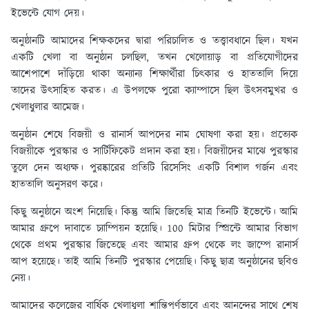
ইভেন্টে যোগ দেয়।
অনুষ্ঠানটি আমাদের শিক্ষকদের দ্বারা পরিচালিত ও তত্ত্বাবধানে ছিল। যখন
একটি খেলা বা অনুষ্ঠান চলছিল, তখন খেলোয়াড় বা প্রতিযোগীদের
আশেপাশে দাঁড়িয়ে থাকা অন্যান্য শিক্ষার্থীরা চিৎকার ও হাততালি দিয়ে
তাদের উত্সাহিত করত। এ উপলক্ষে পুরো ক্যাম্পাসে ছিল উৎসবমুখর ও
খেলাধুলার আমেজ।
অনুষ্ঠান শেষে বিজয়ী ও রানার্স আপদের নাম ঘোষণা করা হয়। প্রত্যেক
বিজয়ীকে পুরস্কার ও সার্টিফিকেট প্রদান করা হয়। বিজয়ীদের মাঝে পুরস্কার
তুলে দেন অধ্যক্ষ। পুরষ্কারের প্রতিটি রিসেসিং একটি বিশাল গর্জন এবং
হাততালি অনুসরণ করে।
কিছু অনুষ্ঠানে অংশ নিয়েছি। কিন্তু আমি জিতেছি মাত্র তিনটি ইভেন্টে। আমি
আমার গ্রুপে দাবাতে চ্যাম্পিয়ন হয়েছি। 100 মিটার স্প্রিন্টে আমার বিভাগ
থেকে প্রথম পুরস্কার জিতেছে এবং আমার গ্রুপ থেকে লং জাম্পে রানার্স
আপ হয়েছে। তাই আমি তিনটি পুরস্কার পেয়েছি। কিছু ছাত্র অনুষ্ঠানের ছবিও
নেয়।
আমাদের কলেজের বার্ষিক খেলাধুলা শান্তিপূর্ণভাবে এবং আনন্দের সাথে শেষ