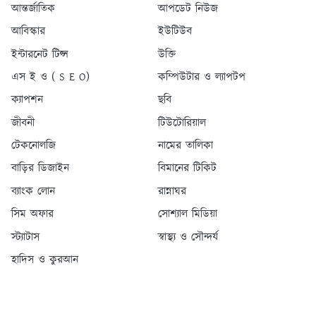
আন্তর্জাতিক
আপডেট নিউজ
আবিস্কার
ইউটিউব
ইন্টারনেট টিপ্স
উক্তি
এস ই ও ( S E O)
কম্পিউটার ও ল্যাপটপ
ক্যাপশন
ছবি
জীবনী
টিউটোরিয়াল
টেকনোলজি
নামের তালিকা
বাড়ির ডিজাইন
বিমানের টিকিট
ব্যাংক লোন
রান্নাঘর
সিম অফার
সোশ্যাল মিডিয়া
স্ট্যাটাস
স্বাস্থ্য ও সৌন্দর্য
হাদিস ও কুরআন