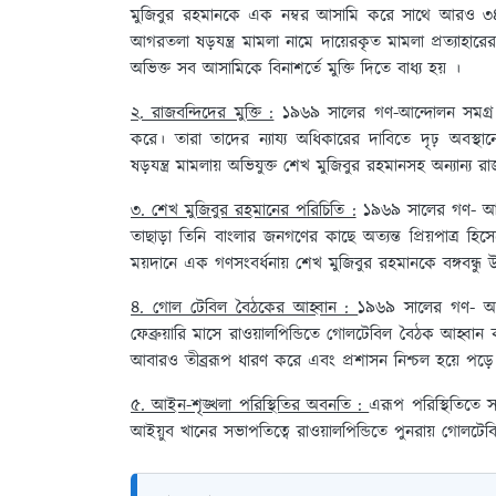
মুজিবুর রহমানকে এক নম্বর আসামি করে সাথে আরও ৩৪ জনের
আগরতলা ষড়যন্ত্র মামলা নামে দায়েরকৃত মামলা প্রত্যাহার
অভিক্ত সব আসামিকে বিনাশর্তে মুক্তি দিতে বাধ্য হয় ।
২. রাজবন্দিদের মুক্তি :
১৯৬৯ সালের গণ-আন্দোলন সমগ্র পূর
করে। তারা তাদের ন্যায্য অধিকারের দাবিতে দৃঢ় অবস্থ
ষড়যন্ত্র মামলায় অভিযুক্ত শেখ মুজিবুর রহমানসহ অন্যান্য রাজ
৩. শেখ মুজিবুর রহমানের পরিচিতি :
১৯৬৯ সালের গণ- আন্দ
তাছাড়া তিনি বাংলার জনগণের কাছে অত্যন্ত প্রিয়পাত্র হ
ময়দানে এক গণসংবর্ধনায় শেখ মুজিবুর রহমানকে বঙ্গবন্ধু
৪. গোল টেবিল বৈঠকের আহ্বান :
১৯৬৯ সালের গণ- অভ্য
ফেব্রুয়ারি মাসে রাওয়ালপিন্ডিতে গোলটেবিল বৈঠক আহ্বা
আবারও তীব্ররূপ ধারণ করে এবং প্রশাসন নিশ্চল হয়ে পড়ে
৫. আইন-শৃঙ্খলা পরিস্থিতির অবনতি :
এরূপ পরিস্থিতিতে 
আইয়ুব খানের সভাপতিত্বে রাওয়ালপিন্ডিতে পুনরায় গোলটেব