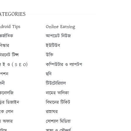
ATEGORIES
droid Tips
Online Earning
তর্জাতিক
আপডেট নিউজ
িস্কার
ইউটিউব
টারনেট টিপ্স
উক্তি
 ই ও ( S E O)
কম্পিউটার ও ল্যাপটপ
যাপশন
ছবি
বনী
টিউটোরিয়াল
কনোলজি
নামের তালিকা
ড়ির ডিজাইন
বিমানের টিকিট
যাংক লোন
রান্নাঘর
ম অফার
সোশ্যাল মিডিয়া