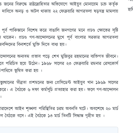
স্ট
 বিরুদ্ধে রাষ্ট্রদ্রোহিতার অভিযোগে আইয়ুব মোনায়েম চক্র কর্তৃক
হা
ের দাবিতে অনড় ও অটল থাকায় ২২ ফেব্রুয়ারি আগরতলা ষড়যন্ত্র মামলায়
্ব পাকিস্তানে বিশেষ করে বাঙালি জনগণের মনে প্রচণ্ড ক্ষোভের সৃষ্টি
ানে থাকেন। প্রচণ্ড গণ-আন্দোলনের মুখে পূর্ব বাংলার সরকার আগরতলা
বন্দিদের বিনাশর্তে মুক্তি দিতে বাধ্য হয়।
োলনের অন্যতম প্রভাব পড়ে শেখ মুজিবুর রহমানের ব্যক্তিগত জীবনে।
িসেবে পরিচিত হয়ে উঠেন। ১৯৬৮ সালের ২৩ ফেব্রুয়ারি রমনার রেসকোর্স
 উপাধিতে ভূষিত করা হয় ।
ুত্থানের তীব্রতা প্রশমনের জন্য প্রেসিডেন্ট আইয়ুব খান ১৯৬৯ সালের
ন করে। এ বৈঠকে ৬ দফা কর্মসূচি প্রত্যাহার করা হয়। ফলে গণ-আন্দোলন
।
সারাদেশে আইন শৃঙ্খলা পরিস্থিতির চরম অবনতি ঘটে। অবশেষে ২০ মার্চ
িল বৈঠকে বসে। এই বৈঠকে ১৩ মার্চ তিনটি সিদ্ধান্ত গৃহীত হয় ।