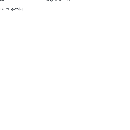
্যাটাস
স্বাস্থ্য ও সৌন্দর্য
দিস ও কুরআন