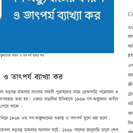
C
An
আন্
আব
ইন্
ত্থানের কারণ ও তাৎপর্য ব্যাখ্যা কর
এস
ও তাৎপর্য ব্যাখ্যা কর
ক্
জী
ষড়যন্ত্র মামলায় বাংলার সাহসী পুরুষদের নামে গ্রেফতারি পরোয়ানা ও
টে
রত্যাহার করা হয়। এজন্য বাঙালির ইতিহাসে ১৯৬৯ গণ-অভ্যুত্থান অতীব
বা
ি পেয়ে থাকে ।
ব্
িম্নে ১৯৬৯ এর গণ-অভ্যুত্থানের গুরুত্ব ও তাৎপর্য তুলে ধরা হলো :
সি
তলা ষড়যন্ত্র মামলার অবসান ঘটে। ১৯৬৮ সালের জানুয়ারি মাসে শেখ