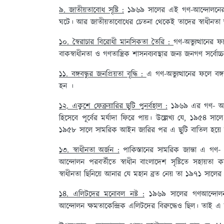
৯. জাতীয়তাবোধ সৃষ্টি :
১৯৬৯ সালের এই গণ-আন্দোলনের মাধ
ঘটে। আর জাতীয়তাবোধের চেতনা থেকেই তাদের স্বাধীনতা
১০. স্বৈরাচার বিরোধী মানসিকতা তৈরি :
গণ-অভ্যুত্থানের 
বাকস্বাধীনতা ও গণতান্ত্রিক শাসনব্যবস্থার জন্য জনগণ সর্বোচ্চ
১১. বঙ্গবন্ধুর জনপ্রিয়তা বৃদ্ধি :
এ গণ-অভ্যুত্থানের ফলে বঙ্
হন ।
১২. একুশে ফেব্রুয়ারির ছুটি পুনর্বহাল :
১৯৬৯ এর গণ- অভ্যু
হিসেবে পূর্বের মর্যাদা ফিরে পায়। উল্লেখ্য যে, ১৯৫৪ সালে য
১৯৫৮ সালে সামরিক আইন জারির পর এ ছুটি বাতিল হয়ে য
১৩. স্বাধীনতা অর্জন :
পাকিস্তানের সামরিক জান্তা এ গণ- আন্
আন্দোলন পরবর্তীতে স্বাধীন বাংলাদেশ সৃষ্টিতে সহায়ত
স্বাধীনতা ছিনিয়ে আনার যে মহান ব্রত নেয় তা ১৯৭১ সালের
১৪. এলিটদের মনোবল নষ্ট :
১৯৬৯ সালের গণআন্দোলন
আন্দোলন ক্ষমতাকেন্দ্রিক এলিটদের বিরুদ্ধেও ছিল। তাই এ আ