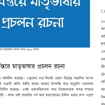
C
An
আন্
আব
ইন্
তরে মাতৃভাষার প্রচলন রচনা ১২০০ শব্দের
এস
ক্
স্তরে মাতৃভাষার প্রচলন রচনা
জী
টে
ায় অধিষ্ঠিত করেছে। একুশের মধ্য দিয়েই জেগে উঠেছে বাঙালির আপন
বা
 বাঙালি জাতি স্বকীয় ভাষায় ভাবের উপলব্ধি আর অনুভূতি প্রকাশের
রতিষ্ঠিত করেছে। এরই ধারাবাহিকতায় তারা নিজেদেরকে স্বতন্ত্র সম্মানে
ব্
তৃভূমি । আজ তাই বাঙালির গর্ব আর অহংবোধের উদ্দীপ্ত ধারায় স্নাত একুশ
সি