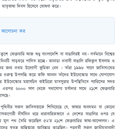
জাতিক মাতৃভাষা দিবস হিসেবে ঘোষণা করে।
ভাগ আলোচনা কর
শে ফেব্রুয়ারি আজ শুধু বাংলাদেশি বা বাঙালিরই নয়। বর্তমানে বিশ্বের
দিনটি সাড়ম্বরে পালিত হচ্ছে। কানাডা প্রবাসী বাঙালি রফিকুল ইসলাম ও
 লাভের জন্য প্রথম উদ্যোগী ভূমিকা নেন । তাঁরা ১৯৯৮ সালে জাতিসংঘের
র গুরুত্ব উপলব্ধি করে কফি আনান তাঁদের ইউনেস্কোর সাথে যোগাযোগ
ইউনেস্কোর মহাসচিব কইচিরো মাতসুরার উপস্থিতিতে প্যারিসের সদর
হয়। এরপর ২০০০ সাল থেকে যথাযোগ্য মর্যাদার সাথে ২১শে ফেব্রুয়ারি
 আসছে।
, পৃথিবীর সকল জাতিসত্তাকে শিখিয়েছে যে, ভাষার অবদমন বা কোনো
াসকগোষ্ঠী দীর্ঘদিন ধরে ধারাবাহিকভাবে এ দেশের বাঙালির ওপর যে
াতের মূল পথ তৈরি করেছিল ৫২'র ২১শে ফেব্রুয়ারির ভাষা-আন্দোলন। এ
দের স্বতন্ত্র অস্তিত্বকে আবিষ্কার করেছিল। পরবর্তী সকল জাতীয়তাবাদী