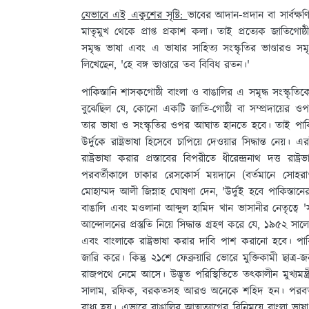
যেভাবে এই একুশের সৃষ্টি:
ভাবের আদান-প্রদান বা সার্বক্ষ
মাতৃমুখ থেকে প্রাপ্ত প্রকাশ কলা। তাই প্রত্যেক জাতিগোষ
সমৃদ্ধ ভাষা এবং এ ভাষার সাহিত্য সংস্কৃতির ভাণ্ডারও
লিখেছেন, 'হে বঙ্গ ভাণ্ডারে তব বিবিধ রতন।'
পাকিস্তানি শাসকগোষ্ঠী বাংলা ও বাঙালির এ সমৃদ্ধ সংস্কৃতি
বুঝেছিল যে, কোনো একটি জাতি-গোষ্ঠী বা সম্প্রদায়ের ওপর
তার ভাষা ও সংস্কৃতির ওপর আঘাত হানতে হবে। তাই পাকিস্ত
উর্দুকে রাষ্ট্রভাষা হিসেবে চাপিয়ে দেওয়ার সিদ্ধান্ত নে
রাষ্ট্রভাষা করার প্রস্তাবের বিপরীতে ধীরেন্দ্রনাথ দত্ত র
পরবর্তীকালে ঢাকার রেসকোর্স ময়দানে (বর্তমানে সোহরাওয
মোহাম্মদ আলী জিন্নাহ ঘোষণা দেন, 'উর্দুই হবে পাকিস্তানের এক
বাঙালি এবং মওলানা আব্দুল হামিদ খান ভাসানীর নেতৃত্বে '
আন্দোলনের প্রস্তুতি নিয়ে সিদ্ধান্ত গ্রহণ করে যে, ১৯৫২ স
এবং বাংলাকে রাষ্ট্রভাষা করার দাবি পাশ করানো হবে। পাক
জারি করে। কিন্তু ২১শে ফেব্রুয়ারি ভোরে মুক্তিকামী ছাত্র-
রাজপথে নেমে আসে। উদ্ভূত পরিস্থিতিতে তৎকালীন মুখ্যমন্ত্র
সালাম, রফিক, বরকতসহ আরও অনেকে শহিদ হন। পরবর্তী সম
বাধ্য হয়। এভাবে বাঙালির আত্মত্যাগের বিনিময়ে বাংলা ভাষা 