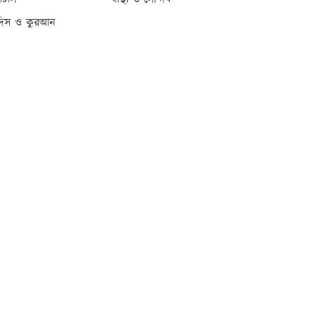
্যাটাস
স্বাস্থ্য ও সৌন্দর্য
দিস ও কুরআন