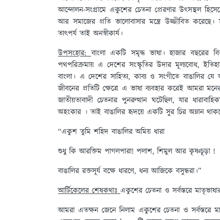
আন্দোলন-সংগ্রামে একুশের চেতনা প্রেরণার উৎসস্থল হিসে
আর সমাজের প্রতি ভালোবাসার মন্ত্রে উজ্জীবিত করেছে। ম
তাৎপর্য তাই অনস্বীকার্য।
উপসংহার:
বাংলা একটি সমৃদ্ধ ভাষা। হাজার বছরের বি
পথপরিক্রমায় এ দেশের সংস্কৃতির উদার মূল্যবোধ, ইতিহাস
বাংলা। এ দেশের সাহিত্য, কাব্য ও সংগীতে বাঙালির যে আব
জীবনের প্রতিটি ক্ষেত্রে এ ভাষা ব্যবহার করেই আমরা মনে
জাতীয়তাবাদী চেতনার পুনরুত্থান ঘটেছিল, যার ধারাবাহিক
অহংকার । তাই বাঙালির হৃদয়ে একটি সুর চির অম্লান থ
“একুশ তুমি শহিদ বাঙালির অমিয় ধারা
শুধু কি আরক্তিম পাগলপারা! পলাশ, শিমুল আর কৃষ্ণচূড়া !
বাঙালির রক্তসূর্য বক্ষে ধারণে, ধন্য আজিকে বসুন্ধরা।”
আর্টিকেলের শেষকথাঃ
একুশের চেতনা ও সর্বস্তরে মাতৃভাষা
আমরা এতক্ষন জেনে নিলাম একুশের চেতনা ও সর্বস্তরে 