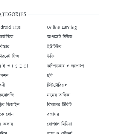
ATEGORIES
droid Tips
Online Earning
তর্জাতিক
আপডেট নিউজ
িস্কার
ইউটিউব
টারনেট টিপ্স
উক্তি
 ই ও ( S E O)
কম্পিউটার ও ল্যাপটপ
যাপশন
ছবি
বনী
টিউটোরিয়াল
কনোলজি
নামের তালিকা
ড়ির ডিজাইন
বিমানের টিকিট
যাংক লোন
রান্নাঘর
ম অফার
সোশ্যাল মিডিয়া