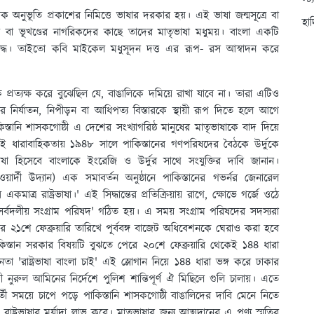
স্ট
ণিক অনুভূতি প্রকাশের নিমিত্তে ভাষার দরকার হয়। এই ভাষা জন্মসূত্রে বা
হা
্ঠী বা ভূখণ্ডের নাগরিকদের কাছে তাদের মাতৃভাষা মধুময়। বাংলা একটি
 সমৃদ্ধ। তাইতো কবি মাইকেল মধুসূদন দত্ত এর রূপ- রস আস্বাদন করে
কে প্রত্যক্ষ করে বুঝেছিল যে, বাঙালিকে দমিয়ে রাখা যাবে না। তারা এটিও
 নির্যাতন, নিপীড়ন বা আধিপত্য বিস্তারকে স্থায়ী রূপ দিতে হলে আগে
ানি শাসকগোষ্ঠী এ দেশের সংখ্যাগরিষ্ঠ মানুষের মাতৃভাষাকে বাদ দিয়ে
য়। এরই ধারাবাহিকতায় ১৯৪৮ সালে পাকিস্তানের গণপরিষদের বৈঠকে উর্দুকে
াষ্ট্রভাষা হিসেবে বাংলাকে ইংরেজি ও উর্দুর সাথে সংযুক্তির দাবি জানান।
়ার্দী উদ্যান) এক সমাবর্তন অনুষ্ঠানে পাকিস্তানের গভর্নর জেনারেল
মাত্র রাষ্ট্রভাষা।' এই সিদ্ধান্তের প্রতিক্রিয়ায় রাগে, ক্ষোভে গর্জে ওঠে
সর্বদলীয় সংগ্রাম পরিষদ' গঠিত হয়। এ সময় সংগ্রাম পরিষদের সদস্যরা
ালের ২১শে ফেব্রুয়ারি তারিখে পূর্ববঙ্গ বাজেট অধিবেশনকে ঘেরাও করা হবে
িস্তান সরকার বিষয়টি বুঝতে পেরে ২০শে ফেব্রুয়ারি থেকেই ১৪৪ ধারা
জনতা 'রাষ্ট্রভাষা বাংলা চাই' এই স্লোগান নিয়ে ১৪৪ ধারা ভঙ্গ করে ঢাকার
ী নুরুল আমিনের নির্দেশে পুলিশ শান্তিপূর্ণ ঐ মিছিলে গুলি চালায়। এতে
য়ে চাপে পড়ে পাকিস্তানি শাসকগোষ্ঠী বাঙালিদের দাবি মেনে নিতে
রাষ্ট্রভাষার মর্যাদা লাভ করে। মাতৃভাষার জন্য আত্মদানের এ পুণ্য স্মৃতির