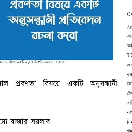
C
An
আন্
আব
ইন্
াল প্রবণতা বিষয়ে একটি অনুসন্ধানী প্রতিবেদন রচনা করো
এস
ক্
 ভেজাল প্রবণতা বিষয়ে একটি অনুসন্ধানী
জী
টে
বা
ব্
্যে বাজার সয়লাব
সি