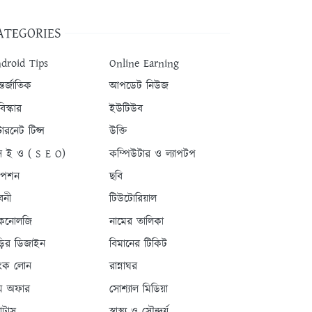
ATEGORIES
droid Tips
Online Earning
তর্জাতিক
আপডেট নিউজ
িস্কার
ইউটিউব
টারনেট টিপ্স
উক্তি
 ই ও ( S E O)
কম্পিউটার ও ল্যাপটপ
যাপশন
ছবি
বনী
টিউটোরিয়াল
কনোলজি
নামের তালিকা
ড়ির ডিজাইন
বিমানের টিকিট
যাংক লোন
রান্নাঘর
ম অফার
সোশ্যাল মিডিয়া