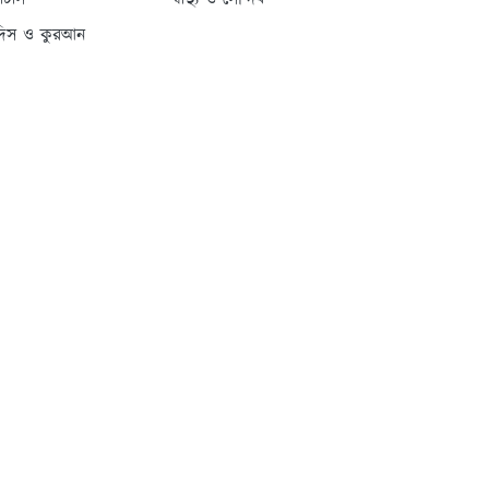
্যাটাস
স্বাস্থ্য ও সৌন্দর্য
দিস ও কুরআন