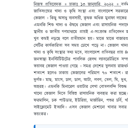
নিজস্ব প্রতিবেদক ॥ ঢাকাঃ ১৩ জানুয়ারি, ২০২২ ॥
বর্
জাতিসংঘের খাদ্য ও কৃষি সংস্থা এবং বাংলাদেশ সরকা
ভেজাল । কিছু অসাধু ব্যবসায়ী, কৃষক অধিক মুনাফা ল
এমনকি শিশু খাদ্য ও ঔষধে ভেজাল এবং রাসায়নিক পদার্থের 
স্থানীয় ও জাতীয় গণমাধ্যমে প্রায়ই এ-সংক্রান্ত প্রতিবেদন জ
খুব কমই নড়ছে বলে প্রতীয়মান হয়। মাঝে মাঝে বাজারগ
সেটির কার্যকারিতা সব সময় চোখে পড়ে না। ভেজাল খাদ্য 
খাদ্য ও কৃষি সংস্থার তথ্য মতে, বাংলাদেশ প্রতিবছর প্রায় 
জনস্বাস্থ্য ইনস্টিটিউটের পাবলিক হেলথ ল্যাবরেটরিতে সম
ভয়াবহ ভেজাল পাওয়া গেছে । সমগ্র দেশের তুলনায় রাজধ
শতাংশ হলেও ঢাকায় ভেজালের পরিমাণ ৭০ শতাংশ। রাজধা
দুর্লভ। মাছ, মাংস, চাল, ডাল, আটা, লবণ, তেল, ঘি, দুধ, 
অহরহ। এমনকি মিনারেল ওয়াটার লেখা বোতলবন্দি বিশুদ্ধ পান
খাদ্যে ভেজাল দিতে বিভিন্ন রাসায়নিক ব্যবহার করা হচ্ছ
ফরমালিন, চক পাউডার, ইউরিয়া, মার্জারিন, পশুর চর্বি, খনি
সাইক্লোমেট ইত্যাদি। এসব ভেজাল মেশানো খাবার সবার 
ভয়ংকর।