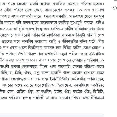
স্ট
তমানে খাদ্যে ভেজাল একটি ভয়াবহ সামাজিক সমস্যায় পরিণত হয়েছে।
হা
রের যৌথ জরিপে দেখা গেছে, বাংলাদেশের শতকরা ৪০ ভাগ খাদ্যপণ্য
াভের আশায় এমন অপকর্ম করছে। ফলে শাকসবজি, মাছ-মাংস থেকে ফলমূল
ব্যবহার বৃদ্ধি জনস্বাস্থ্যকে ভয়াবহভাবে হুমকির মুখোমুখি করছে। যদিও
নসচেতনতা বৃদ্ধি করছে কিন্তু এর প্রেক্ষিতে রাষ্ট্রীয় প্রতিষ্ঠানগুলোর টনক
ুলোতে ভেজালবিরোধী পরিদর্শন নাগরিকদের মনকে কিছুটা স্বস্তি দিলেও
গ্রহণের ফলে নানাবিধ দুরারোগ্য ব্যাধি ও জীবনহানির ঘটনা ঘটে। বিশ্ব
৪৫ লাখ লোক খাদ্যে বিষক্রিয়ায় আক্রান্ত হয়ে বিভিন্ন জটিল রোগে ভোগে ।
্প্রতি পাঠানো ৪৩টি খাদ্যপণ্যের ৫৩৯৬টি নমুনা পরীক্ষা করে ২১১৭টিতে
ানীর অবস্থা আরও ভয়াবহ। কারণ সারাদেশে খাদ্যে ভেজালের পরিমাণ ৪০
নী ঢাকায় ভেজালমুক্ত বিশুদ্ধ খাদ্য অনেকটা সোনার হরিণের মতো
চিনি, চা, মিষ্টি, ঔষধ, মধু, মসলা ইত্যাদি খাদ্যে ভেজাল মেশানো হচ্ছে
িও ভেজালমুক্ত নয়। জনস্বাস্থ্য ইনস্টিটিউটের কর্মকর্তারা জানিয়েছেন,
ে। এসবের মধ্যে রয়েছে মনোসোডিয়াম, ইথোফেন, ক্যালসিয়াম কার্বাইড,
জ তেল, রেড়ির গুঁড়া, ন্যাপথালিন, ইটের গুঁড়া, কাঠের গুঁড়া, ডিডিটি,
জন্য ক্ষতিকর হলেও গর্ভবর্তী মা এবং নবজাত শিশুর জন্য রীতিমতো