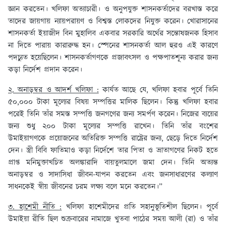
জ্ঞান করতেন। খলিফা অত্যাচারী। ও অনুপযুক্ত শাসনকর্তাদের বরখাস্ত করে
তাদের জায়গায় ন্যায়পরায়ণ ও বিশ্বস্ত লোকদের নিযুক্ত করেন। খোরাসানের
শাসনকর্তা ইয়াজীদ বিন মুহালিব একবার সরকারি অর্থের সন্তোষজনক হিসাব
না দিতে পারায় কারারুদ্ধ হন। স্পেনের শাসনকর্তা আল হুরও এই কারণে
পদচ্যুত হয়েছিলেন। শাসনকর্তাগণকে প্রজাবৎসল ও পক্ষপাতশূন্য করার জন্য
কড়া নির্দেশ প্রদান করেন।
২. অনাড়ম্বর ও আদর্শ খলিফা :
কার্যত আছে যে, খলিফা হবার পূর্বে তিনি
৫০,০০০ টাকা মূল্যের বিষয় সম্পত্তির মালিক ছিলেন। কিন্তু খলিফা হবার
পরেই তিনি তাঁর সমস্ত সম্পত্তি জনগণের জন্য সমর্পণ করেন। নিজের ব্যয়ের
জন্য শুধু ২০০ টাকা মূল্যের সম্পত্তি রাখেন। তিনি তাঁর বংশের
উমাইয়াগণকে প্রয়োজনের অতিরিক্ত সম্পত্তি রাষ্ট্রের জন্য, ছেড়ে দিতে নির্দেশ
দেন। স্ত্রী বিবি ফাতিমাও কড়া নির্দেশে তার পিতা ও ভ্রাতাগণের নিকট হতে
প্রাপ্ত মনিমুক্তাখচিত অলঙ্কারাদি বায়তুলমালে জমা দেন। তিনি অত্যন্ত
অনাড়ম্বর ও সাদাসিধা জীবন-যাপন করতেন এবং জনসাধারণের কল্যাণ
সাধনকেই স্বীয় জীবনের চরম লক্ষ্য বলে মনে করতেন।”
৩. হাশেমী নীতি :
খলিফা হাশেমীদের প্রতি সহানুভূতিশীল ছিলেন। পূর্বে
উমাইয়া রীতি ছিল শুক্রবারের নামাজে খুতবা পাঠের সময় আলী (রা) ও তাঁর