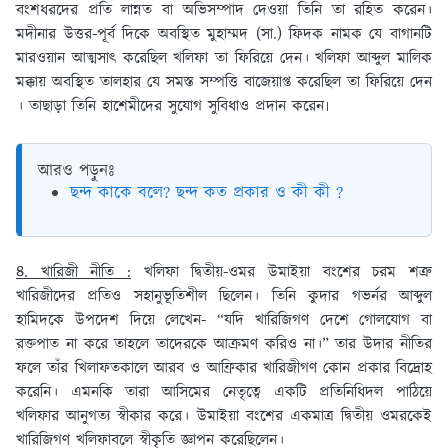
বংশধরদের প্রতি লান্নত বা অভিসম্পাদ দেওয়া তিনি তা রহিত করেন।
মদীনার উত্তর-পূর্ব দিকে অবস্থিত মুহাম্মদ (সা.) ফিদক নামক যে বাগানটি
মারওয়ান আত্মসাৎ করেছিল খলিফা তা ফিরিয়ে দেন। খলিফা আব্দুল মালিক
মক্কায় অবস্থিত তালহার যে সমস্ত সম্পত্তি বাজেয়াপ্ত করেছিল তা ফিরিয়ে দেন
। তাছাড়া তিনি হাশেমীদের সুযোগ সুবিধাও প্রদান করেন৷
আরও পড়ুনঃ
ছন্দ কাকে বলে? ছন্দ কত প্রকার ও কী কী ?
৪. খারিজী নীতি :
খলিফা দ্বিতীয়-ওমর উমাইয়া বংশের চরম শত্রু
খারিজীদের প্রতিও সহানুভূতিশীল ছিলেন। তিনি কুদার গভর্নর আব্দুল
হামিদকে উপদেশ দিয়ে লেখেন- “যদি খারিজিগণ দেশে গোলযোগ বা
রক্তপাত না করে তাহলে তাদেরকে আক্রমণ করিও না।” তার উদার নীতির
ফলে তাঁর খিলাফতকালে আরব ও আফ্রিকার খারিজীগণ কোন প্রকার বিদ্রোহ
করেনি। এমনকি তারা আসিমের নেতৃত্বে একটি প্রতিনিধিদল পাঠিয়ে
খলিফার আনুগত্য স্বীকার করে। উমাইয়া বংশের একমাত্র দ্বিতীয় ওমরকেই
খারিজিগণ খলিফাবলে স্বীকৃতি জ্ঞাপন করেছিলেন।