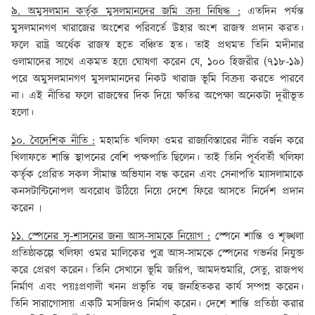
৯. অমুসলমান কর্তৃক মুসলমানদের জমি ক্রয় নিষিদ্ধ :
এতদিন পর্যন্ত
মুসলমানগণ খারাজের অংশের পরিবর্তে উহার অংশ রাজস্ব প্রদান করত।
ফলে রাষ্ট্র অর্ধেক রাজস্ব হতে বঞ্চিত হত। তাই প্রথমত তিনি মদীনার
ওলামাদের সাথে একমত হয়ে ঘোষণা করেন যে, ১০০ হিজরীর (৭১৮-১৯)
পরে অমুসলমানগণ মুসলমানদের নিকট খারাজ ভূমি বিক্রয় করতে পারবে
না। এই নীতির ফলে রাজস্বের দিক দিয়ে ক্ষতির অপেক্ষা অনেকটা দূরীভূত
হলো।
১০. বৈদেশিক নীতি :
মহামতি খলিফা ওমর রাজ্যবিস্তারের নীতি বর্জন করে
খিলাফতে শান্তি স্থাপনের বেশি পক্ষপাতি ছিলেন। তাই তিনি পূর্ববর্তী খলিফা
কর্তৃক প্রেরিত সকল সীমান্ত অভিযান বন্ধ করেন এবং সেনাপতি ম্যাসলামাকে
কনসটান্টিনোপল অবরোধ উঠিয়ে নিয়ে দেশে ফিরে আসতে নির্দেশ প্রদান
করেন ৷
১১. স্পেনের সু-শাসনের জন্য আস-সামকে নিয়োগ :
স্পেনে শান্তি ও শৃঙ্খলা
প্রতিষ্ঠাকল্পে খলিফা ওমর মালিকের পুত্র আস-সামকে স্পেনের গভর্নর নিযুক্ত
করে প্রেরণ করেন। তিনি সেখানে ভূমি জরিপ, আমদশুমারি, সেতু, রাজপথ
নির্মাণ এবং পয়ঃপ্রণালী খনন প্রভৃতি বহু জনহিতকর কার্য সম্পন্ন করেন।
তিনি সারাগোসায় একটি মসজিদও নির্মাণ করেন। দেশে শান্তি প্রতিষ্ঠা করার