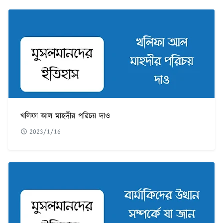
খলিফা আল মাহদীর পরিচয় দাও
2023/1/16