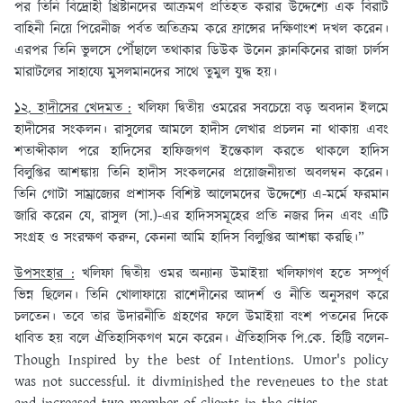
পর তিনি বিদ্রোহী খ্রিষ্টানদের আক্রমণ প্রতিহত করার উদ্দেশ্যে এক বিরাট
বাহিনী নিয়ে পিরেনীজ পর্বত অতিক্রম করে ফ্রান্সের দক্ষিণাংশ দখল করেন।
এরপর তিনি ভুলসে পৌঁছালে তথাকার ডিউক উনেন ক্লানকিনের রাজা চার্লস
মারাটলের সাহায্যে মুসলমানদের সাথে তুমুল যুদ্ধ হয়।
১২. হাদীসের খেদমত :
খলিফা দ্বিতীয় ওমরের সবচেয়ে বড় অবদান ইলমে
হাদীসের সংকলন। রাসুলের আমলে হাদীস লেখার প্রচলন না থাকায় এবং
শতাব্দীকাল পরে হাদিসের হাফিজগণ ইন্তেকাল করতে থাকলে হাদিস
বিলুপ্তির আশঙ্কায় তিনি হাদীস সংকলনের প্রয়োজনীয়তা অবলম্বন করেন।
তিনি গোটা সাম্রাজ্যের প্রশাসক বিশিষ্ট আলেমদের উদ্দেশ্যে এ-মর্মে ফরমান
জারি করেন যে, রাসুল (সা.)-এর হাদিসসমূহের প্রতি নজর দিন এবং এটি
সংগ্রহ ও সংরক্ষণ করুন, কেননা আমি হাদিস বিলুপ্তির আশঙ্কা করছি।”
উপসংহার :
খলিফা দ্বিতীয় ওমর অন্যান্য উমাইয়া খলিফাগণ হতে সম্পূর্ণ
ভিন্ন ছিলেন। তিনি খোলাফায়ে রাশেদীনের আদর্শ ও নীতি অনুসরণ করে
চলতেন। তবে তার উদারনীতি গ্রহণের ফলে উমাইয়া বংশ পতনের দিকে
ধাবিত হয় বলে ঐতিহাসিকগণ মনে করেন। ঐতিহাসিক পি.কে. হিট্টি বলেন-
Though Inspired by the best of Intentions. Umor's policy
was not successful. it divminished the reveneues to the stat