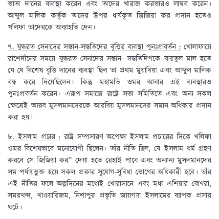
ভাতা দানের ব্যবস্থা করেন এবং তাদের খারাজ করভারও লাঘব করেন।
আব্দুল মালিক কর্তৃক তাদের উপর ধার্যকৃত জিজিয়া কর প্রদান হতেও
খলিফা তাদেরকে অব্যাহতি দেন।
৭. যুদ্ধরত সেনাদের সন্তান-সন্ততিদের বৃত্তির ব্যবস্থা পুনঃপ্রবর্তন :
খোলাফায়ে
রাশেদীনের সময়ে যুদ্ধরত সেনাদের সন্তান- সম্ভতিদিগকে বায়তুল মাল হতে
যে যে বিশেষ বৃত্তি দানের ব্যবস্থা ছিল তা প্রথম মুয়াবিয়া এবং আব্দুল মালিক
বন্ধ করে দিয়েছিলেন। কিন্তু মহামতি ওমর আবার এই ব্যবস্থারও
পুনঃপ্রবর্তন করেন। এরূপ সমাজে রাষ্ট্রে সভা সমিতিতে এবং অন্য সকল
ক্ষেত্রেই আরব মুসলমানদেরকে আরবিয় মুসলমানদের সমান অধিকার প্রদান
করা হয়।
৮. ইসলাম প্রচার :
রাষ্ট্র সম্প্রসারণ অপেক্ষা ইসলাম প্রচারের দিকে খলিফা
ওমর বিশেষভাবে মনোযোগী ছিলেন। তাঁর নীতি ছিল, যে ইসলাম ধর্ম গ্রহণ
করবে সে জিজিয়া কর” দেয়া হতে রেহাই পাবে এবং অন্যান্য মুসলমানদের
সম পর্যায়ভুক্ত হয়ে সকল প্রকার সুযোগ-সুবিধা ভোগের অধিকারী হবে। তাঁর
এই নীতির ফলে অল্পদিনের মধ্যেই খোরাসানে এবং মধ্য এশিয়ার বোখরা,
সমরখন্দ, খাওয়ারিজম, নিশাপুর প্রভৃতি জায়গায় ইসলামের ব্যাপক প্রসার
ঘটে।