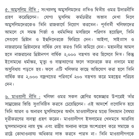
৫. অমুসলিম নীতি :
সংখ্যালঘু অমুসলিমদের প্রতিও দ্বিতীয় ওমর উদারনীতি
গ্রহণ করেছিলেন। যোগ্য মুসলিম কর্মচারীর অভাব দেখা দিলে
অমুসলিমদেরকেও তিনি রাজকার্যে নিয়োগ করতেন। পূর্ববর্তী খলিফাদের
আমলে যে সমস্ত গির্জা ও ধর্মমন্দির মসজিদে পরিণত হয়েছিল, তিনি
সেগুলো খ্রিষ্টান ও ইহুদিদেরকে ফিরিয়ে দেন। আইলা, সাইপ্রাস ও
নাজরানের খ্রিষ্টানদের বার্ষিক দেয় করও তিনি কমিয়ে দেন। মহানবীর আমল
হতে নাজরানের খ্রিষ্টানগণ বার্ষিক ২,০০০ বস্ত্রখন্ড কর হিসেবে দিত। কিন্তু
ইতোমধ্যে ধর্মান্তর, মৃত্যু ও বাস্তুত্যাগের ফলে তাদেরকে কর প্রদানে মহা
অসুবিধায় পড়তে হয়। ফলে এটি খলিফার কাছে অভিযোগ করা হলে তিনি
বার্ষিক কর ২,০০০ বজ্রখন্ডের পরিবর্তে ২০০ বস্ত্রখন্ড করে মহত্বের পরিচয়
দেন।
৬. মাওয়ালী নীতি :
খলিফা ওমর সকল শ্রেণির শুভেচ্ছার উপরেই তাঁর
সাম্রাজ্যের ভিত্তি সুপ্রতিষ্ঠিত করতে চেয়েছিলেন। এই আদর্শে প্রণোদিত হয়ে
তিনি আরব ও অনারব মুসলিমদের অর্থাৎ মাওয়ালীদের মধ্যে বিদ্যমান বৈষম্য
দূরীকরণের ব্যবস্থা গ্রহণ করেন। মাওয়ালীগণ ইসলামের খেদমতে আরবিয়
মুসলমানদের ন্যায় যুদ্ধ এবং রাষ্ট্রীয় অন্যান্য কাজে অংশগ্রহণ করে সমাজে ও
রাষ্ট্রে কোথাওন্যায্য অধিকার লাভ করতে পারত না। তিনি মাওয়ালীগণকে