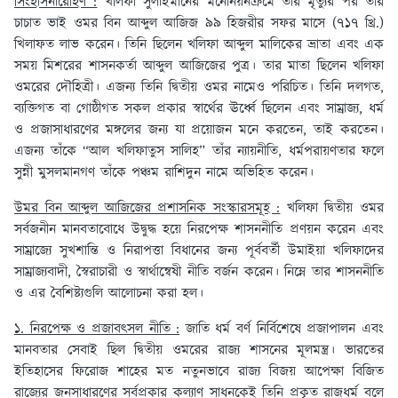
সিংহাসনারোহণ :
খলিফা সুলাইমানের মনোনয়নক্রমে তাঁর মৃত্যুর পর তাঁর
চাচাত ভাই ওমর বিন আব্দুল আজিজ ৯৯ হিজরীর সফর মাসে (৭১৭ খ্রি.)
খিলাফত লাভ করেন। তিনি ছিলেন খলিফা আব্দুল মালিকের ভ্রাতা এবং এক
সময় মিশরের শাসনকর্তা আব্দুল আজিজের পুত্র। তার মাতা ছিলেন খলিফা
ওমরের দৌহিত্রী। এজন্য তিনি দ্বিতীয় ওমর নামেও পরিচিত। তিনি দলগত,
ব্যক্তিগত বা গোষ্ঠীগত সকল প্রকার স্বার্থের ঊর্ধ্বে ছিলেন এবং সাম্রাজ্য, ধর্ম
ও প্রজাসাধারণের মঙ্গলের জন্য যা প্রয়োজন মনে করতেন, তাই করতেন।
এজন্য তাঁকে “আল খলিফাতুস সালিহ” তাঁর ন্যায়নীতি, ধর্মপরায়ণতার ফলে
সুন্নী মুসলমানগণ তাঁকে পঞ্চম রাশিদুন নামে অভিহিত করেন।
উমর বিন আব্দুল আজিজের প্রশাসনিক সংস্কারসমূহ :
খলিফা দ্বিতীয় ওমর
সর্বজনীন মানবতাবোধে উদ্বুদ্ধ হয়ে নিরপেক্ষ শাসননীতি প্রণয়ন করেন এবং
সাম্রাজ্যে সুখশান্তি ও নিরাপত্তা বিধানের জন্য পূর্ববর্তী উমাইয়া খলিফাদের
সাম্রাজ্যবাদী, স্বৈরাচারী ও স্বার্থান্বেষী নীতি বর্জন করেন। নিম্নে তার শাসননীতি
ও এর বৈশিষ্ট্যগুলি আলোচনা করা হল।
১. নিরপেক্ষ ও প্রজাবৎসল নীতি :
জাতি ধর্ম বর্ণ নির্বিশেষে প্রজাপালন এবং
মানবতার সেবাই ছিল দ্বিতীয় ওমরের রাজ্য শাসনের মূলমন্ত্র। ভারতের
ইতিহাসের ফিরোজ শাহের মত নতুনভাবে রাজ্য বিজয় আপেক্ষা বিজিত
রাজ্যের জনসাধারণের সর্বপ্রকার কল্যাণ সাধনকেই তিনি প্রকৃত রাজধর্ম বলে