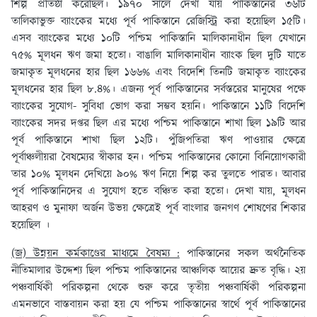
শিল্প প্রতিষ্ঠা করেছিল। ১৯৭০ সালে দেখা যায় পাকিস্তানের ৩৬টি
তালিকাভুক্ত ব্যাংকের মধ্যে পূর্ব পাকিস্তানে রেজিস্ট্রি করা হয়েছিল ১৫টি।
এসব ব্যাংকের মধ্যে ১০টি পশ্চিম পাকিস্তানি মালিকানাধীন ছিল যেখানে
৭৫% মূলধন ঋণ জমা হতো। বাঙালি মালিকানাধীন ব্যাংক ছিল দুটি যাতে
জমাকৃত মূলধনের হার ছিল ১৬৬% এবং বিদেশি তিনটি জমাকৃত ব্যাংকের
মূলধনের হার ছিল ৮.৪%। এজন্য পূর্ব পাকিস্তানের সর্বস্তরের মানুষের পক্ষে
ব্যাংকের সুযোগ- সুবিধা ভোগ করা সম্ভব হয়নি। পাকিস্তানে ১১টি বিদেশি
ব্যাংকের সদর দপ্তর ছিল এর মধ্যে পশ্চিম পাকিস্তানে শাখা ছিল ১৯টি আর
পূর্ব পাকিস্তানে শাখা ছিল ১২টি। পুঁজিপতিরা ঋণ পাওয়ার ক্ষেত্রে
পূর্বাঞ্চলীয়রা বৈষম্যের স্বীকার হন। পশ্চিম পাকিস্তানের কোনো বিনিয়োগকারী
তার ১০% মূলধন দেখিয়ে ৯০% ঋণ নিয়ে শিল্প কর তুলতে পারত। আবার
পূর্ব পাকিস্তানিদের এ সুযোগ হতে বঞ্চিত করা হতো। দেখা যায়, মূলধন
আহরণ ও মুনাফা অর্জন উভয় ক্ষেত্রেই পূর্ব বাংলার জনগণ শোষণের শিকার
হয়েছিল ।
(জ) উন্নয়ন কর্মকাণ্ডের মাধ্যমে বৈষম্য :
পাকিস্তানের সকল অর্থনৈতিক
নীতিমালার উদ্দেশ্য ছিল পশ্চিম পাকিস্তানের আঞ্চলিক আয়ের দ্রুত বৃদ্ধি। ২য়
পঞ্চবার্ষিকী পরিকল্পনা থেকে শুরু করে তৃতীয় পঞ্চবার্ষিকী পরিকল্পনা
এমনভাবে বাস্তবায়ন করা হয় যে পশ্চিম পাকিস্তানের স্বার্থে পূর্ব পাকিস্তানের