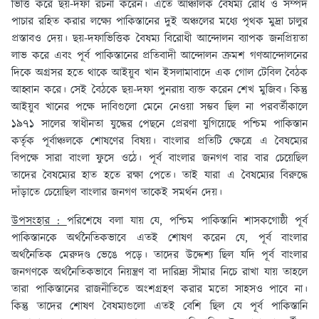
ভিত্তি করে ছয়-দফা রচনা করেন। এতে আঞ্চলিক বৈষম্য রোধ ও সম্পদ
পাচার রহিত করার লক্ষ্যে পাকিস্তানের দুই অঞ্চলের মধ্যে পৃথক মুদ্রা চালুর
প্রস্তাবও দেয়। ছয়-দফাভিত্তিক বৈষম্য বিরোধী আন্দোলন ব্যাপক জনপ্রিয়তা
লাভ করে এবং পূর্ব পাকিস্তানের প্রতিবাদী আন্দোলন ক্রমশ গণআন্দোলনের
দিকে অগ্রসর হতে থাকে আইয়ুব খান ইসলামাবাদে এক গোল টেবিল বৈঠক
আহ্বান করে। সেই বৈঠকে ছয়-দফা পুনরায় ব্যক্ত করেন শেখ মুজিব। কিন্তু
আইয়ুব খানের পক্ষে দাবিগুলো মেনে নেওয়া সম্ভব ছিল না পরবর্তীকালে
১৯৭১ সালের স্বাধীনতা যুদ্ধের পেছনে প্রেরণা যুগিয়েছে পশ্চিম পাকিস্তান
কর্তৃক পূর্বাঞ্চলকে শোষণের বিষয়। বাংলার প্রতিটি ক্ষেত্রে এ বৈষম্যের
বিপক্ষে সারা বাংলা ফুসে ওঠে। পূর্ব বাংলার জনগণ বার বার চেয়েছিল
তাদের বৈষম্যের হাত হতে রক্ষা পেতে। তাই যারা এ বৈষম্যের বিরুদ্ধে
দাঁড়াতে চেয়েছিল বাংলার জনগণ তাকেই সমর্থন দেয়।
উপসংহার :
পরিশেষে বলা যায় যে, পশ্চিম পাকিস্তানি শাসকগোষ্ঠী পূর্ব
পাকিস্তানকে অর্থনৈতিকভাবে এতই শোষণ করেন যে, পূর্ব বাংলার
অর্থনৈতিক মেরুদণ্ড ভেঙে পড়ে। তাদের উদ্দেশ্য ছিল যদি পূর্ব বাংলার
জনগণকে অর্থনৈতিকভাবে নিয়ন্ত্রণ বা দারিদ্র্য সীমার নিচে রাখা যায় তাহলে
তারা পাকিস্তানের রাজনীতিতে অংশগ্রহণ করার মতো সাহসও পাবে না।
কিন্তু তাদের শোষণ বৈষম্যগুলো এতই বেশি ছিল যে পূর্ব পাকিস্তানি