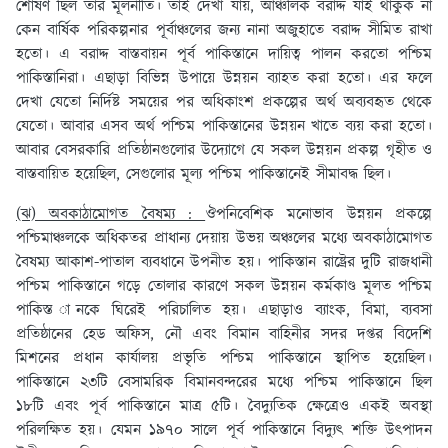
শোষণ ছিল তার মূলনীতি। তাই দেখা যায়, আঞ্চলিক বরাদ্দ যাই থাকুক না
কেন বার্ষিক পরিকল্পনার পূর্বাঞ্চলের জন্য নানা অজুহাতে বরাদ্দ সীমিত রাখা
হতো। এ বরাদ্দ বাস্তবায়ন পূর্ব পাকিস্তানে দায়িত্ব পালন করতো পশ্চিম
পাকিস্তানিরা। এছাড়া বিভিন্ন উপায়ে উন্নয়ন ব্যাহত করা হতো। এর ফলে
দেখা যেতো নির্দিষ্ট সময়ের পর অধিকাংশ প্রকল্পের অর্থ অব্যবহৃত থেকে
যেতো। আবার এসব অর্থ পশ্চিম পাকিস্তানের উন্নয়ন খাতে ব্যয় করা হতো।
আবার বেসরকারি প্রতিষ্ঠানগুলোর উদ্যোগে যে সকল উন্নয়ন প্রকল্প গৃহীত ও
বাস্তবায়িত হয়েছিল, সেগুলোর মূল্য পশ্চিম পাকিস্তানেই সীমাবদ্ধ ছিল।
(ঝ) অবকাঠামোগত বৈষম্য :
ঔপনিবেশিক মনোভাব উন্নয়ন প্রকল্পে
পশ্চিমাঞ্চলকে অধিকতর প্রাধান্য দেয়ায় উভয় অঞ্চলের মধ্যে অবকাঠামোগত
বৈষম্য আকাশ-পাতাল ব্যবধানে উপনীত হয়। পাকিস্তান রাষ্ট্রের দুটি রাজধানী
পশ্চিম পাকিস্তানে গড়ে তোলার কারণে সকল উন্নয়ন কর্মকাণ্ড মূলত পশ্চিম
পাকিস্ত ানকে ঘিরেই পরিচালিত হয়। এছাড়াও ব্যাংক, বিমা, ব্যবসা
প্রতিষ্ঠানের হেড অফিস, নৌ এবং বিমান বাহিনীর সদর দপ্তর বিদেশি
মিশনের প্রধান কার্যালয় প্রভৃতি পশ্চিম পাকিস্তানে স্থাপিত হয়েছিল।
পাকিস্তানে ২৩টি বেসামরিক বিমানবন্দরের মধ্যে পশ্চিম পাকিস্তানে ছিল
১৮টি এবং পূর্ব পাকিস্তানে মাত্র ৫টি। বৈদ্যুতিক ক্ষেত্রেও একই অবস্থা
পরিলক্ষিত হয়। যেমন ১৯৭০ সালে পূর্ব পাকিস্তানে বিদ্যুৎ শক্তি উৎপাদন