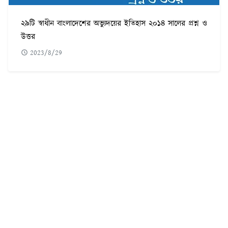
২৯টি স্বাধীন বাংলাদেশের অভ্যুদয়ের ইতিহাস ২০১৪ সালের প্রশ্ন ও
উত্তর
2023/8/29
POPULAR POST
৫৬০টি সবচেয়ে কঠিন ধাঁধা উত্তর সহ ছবি
1
ফরেক্স ট্রেডিং কি | কিভাবে ফরেক্স ট্রেডিং করে আয় করবেন
2
Adobe illustrator Tutorial Bangla | এডোবি ইলাস্ট্রেটর টুল পরিচিতি
3
ফটোশপ টুলস পরিচিতি ও এডোবি ফটোশপ টিউটোরিয়াল বাংলা
4