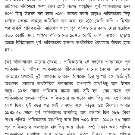
চাইলেও পরিশেষে দেখা গেল মোট বরাদ্দ পড়েছিল পূর্ব পাকিস্তানের জন্য
৪৫% কিন্তু উন্নয়ন ব্যয় হলো ৩১%। আবার বরাদ্দ ছাড়াও পাকিস্তানের সিন্ধু
নদীতে উন্নয়ন প্রকল্পে অতিরিক্ত ব্যয় করা হয় ২১১ কোটি রুপি । দ্বিতীয়
পঞ্চবার্ষিকী পরিকল্পনীয় ব্যক্তিগত খাতে পূর্ব পাকিস্তানের বরাদ্দ দেয়া হয়েছিল
৩০০ কোটি এবং পশ্চিম পাকিস্তানের ১০৭০ কোটি রুপি। এগুলো ছাড়াও
আরো বিভিন্নভাবে পূর্ব পাকিস্তানের জনগণ অর্থনৈতিক বৈষম্যের স্বীকার হতে
হয়।
(ক) জীবনযাত্রার মানের বৈষম্য :
পাকিস্তানের ২৪ বছরের শাসনামলে পূর্ব
পাকিস্তান ও পশ্চিম পাকিস্তানের জীবনযাত্রার মানের বৈষম্য ছিল চরম
অবস্থায়। প্রথমেই দুই অঞ্চলের লোকের বৈষম্যের চিত্র সুস্পষ্ট হয়ে ওঠে দুই
অঞ্চলের লোকের অর্থনৈতিক ব্যবধানের মাপকাঠি মাথাপিছু আয় হিসাব
করে। ১৯৪৭ সালে পাকিস্তান নামক রাষ্ট্র সৃষ্টি হয়। সেই সময় পূর্ব
পাকিস্তানের তুলনায় পশ্চিম পাকিস্তানের জনগণের মাথা পিছু আয় ২৫ টাকার
বেশি ছিল। দুই বছর পর সেই ব্যবধান এসে দাঁড়ায় ৬৩ টাকায়। আবার
১৯৪৯-৫০ সালে পূর্ব পাকিস্তানের মাথাপিছু আয় যেখানে ছিল ২৮৮ টাকা
তখন পশ্চিম পাকিস্তানের মাথাপিছু আয় ছিল ৩৫১ টাকা। ১৯৬৯-৭০ সালে
পূর্ব পাকিস্তানের জনগণের মাথাপিছু আয় দাঁড়ায় ৩৩১ টাকা। অথচ পশ্চিম
পাকিস্তানের মাথাপিছু আয় বেড়ে দাঁড়ায় ৫৩৩ টাকা। এখানে পশ্চিম