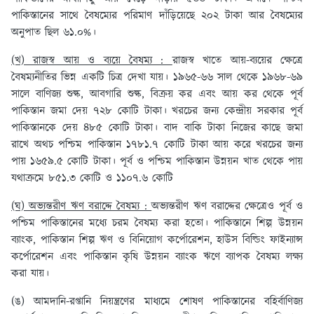
পাকিস্তানের সাথে বৈষম্যের পরিমাণ দাঁড়িয়েছে ২০২ টাকা আর বৈষম্যের
অনুপাত ছিল ৬১.০%।
(খ) রাজস্ব আয় ও ব্যয়ে বৈষম্য :
রাজস্ব খাতে আয়-ব্যয়ের ক্ষেত্রে
বৈষম্যনীতির ভিন্ন একটি চিত্র দেখা যায়। ১৯৬৫-৬৬ সাল থেকে ১৯৬৮-৬৯
সালে বাণিজ্য শুল্ক, আবগারি শুল্ক, বিক্রয় কর এবং আয় কর থেকে পূর্ব
পাকিস্তান জমা দেয় ৭২৮ কোটি টাকা। খরচের জন্য কেন্দ্রীয় সরকার পূর্ব
পাকিস্তানকে দেয় ৪৮৫ কোটি টাকা। বাদ বাকি টাকা নিজের কাছে জমা
রাখে অথচ পশ্চিম পাকিস্তান ১৭৮১.৭ কোটি টাকা আয় করে খরচের জন্য
পায় ১৬৫৯.৫ কোটি টাকা। পূর্ব ও পশ্চিম পাকিস্তান উন্নয়ন খাত থেকে পায়
যথাক্রমে ৮৫১.৩ কোটি ও ১১০৭.৬ কোটি
(ঘ) অভ্যন্তরীণ ঋণ বরাদ্দে বৈষম্য :
অভ্যন্তরীণ ঋণ বরাদ্দের ক্ষেত্রেও পূর্ব ও
পশ্চিম পাকিস্তানের মধ্যে চরম বৈষম্য করা হতো। পাকিস্তানে শিল্প উন্নয়ন
ব্যাংক, পাকিস্তান শিল্প ঋণ ও বিনিয়োগ কর্পোরেশন, হাউস বিল্ডিং ফাইন্যান্স
কর্পোরেশন এবং পাকিস্তান কৃষি উন্নয়ন ব্যাংক ঋণে ব্যাপক বৈষম্য লক্ষ্য
করা যায়।
(ঙ) আমদানি-রপ্তানি নিয়ন্ত্রণের মাধ্যমে শোষণ পাকিস্তানের বহির্বাণিজ্য