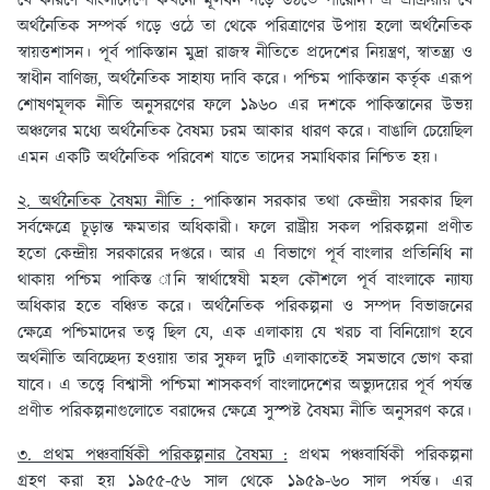
যে কারণে বাংলাদেশে কখনো মূলধন গড়ে উঠতে পারেনি। এ প্রক্রিয়ায় যে
অর্থনৈতিক সম্পর্ক গড়ে ওঠে তা থেকে পরিত্রাণের উপায় হলো অর্থনৈতিক
স্বায়ত্তশাসন। পূর্ব পাকিস্তান মুদ্রা রাজস্ব নীতিতে প্রদেশের নিয়ন্ত্রণ, স্বাতন্ত্র্য ও
স্বাধীন বাণিজ্য, অর্থনৈতিক সাহায্য দাবি করে। পশ্চিম পাকিস্তান কর্তৃক এরূপ
শোষণমূলক নীতি অনুসরণের ফলে ১৯৬০ এর দশকে পাকিস্তানের উভয়
অঞ্চলের মধ্যে অর্থনৈতিক বৈষম্য চরম আকার ধারণ করে। বাঙালি চেয়েছিল
এমন একটি অর্থনৈতিক পরিবেশ যাতে তাদের সমাধিকার নিশ্চিত হয়।
২. অর্থনৈতিক বৈষম্য নীতি :
পাকিস্তান সরকার তথা কেন্দ্রীয় সরকার ছিল
সর্বক্ষেত্রে চূড়ান্ত ক্ষমতার অধিকারী। ফলে রাষ্ট্রীয় সকল পরিকল্পনা প্রণীত
হতো কেন্দ্রীয় সরকারের দপ্তরে। আর এ বিভাগে পূর্ব বাংলার প্রতিনিধি না
থাকায় পশ্চিম পাকিস্ত ানি স্বার্থান্বেষী মহল কৌশলে পূর্ব বাংলাকে ন্যায্য
অধিকার হতে বঞ্চিত করে। অর্থনৈতিক পরিকল্পনা ও সম্পদ বিভাজনের
ক্ষেত্রে পশ্চিমাদের তত্ত্ব ছিল যে, এক এলাকায় যে খরচ বা বিনিয়োগ হবে
অর্থনীতি অবিচ্ছেদ্য হওয়ায় তার সুফল দুটি এলাকাতেই সমভাবে ভোগ করা
যাবে। এ তত্ত্বে বিশ্বাসী পশ্চিমা শাসকবর্গ বাংলাদেশের অভ্যুদয়ের পূর্ব পর্যন্ত
প্রণীত পরিকল্পনাগুলোতে বরাদ্দের ক্ষেত্রে সুস্পষ্ট বৈষম্য নীতি অনুসরণ করে।
৩. প্রথম পঞ্চবার্ষিকী পরিকল্পনার বৈষম্য :
প্রথম পঞ্চবার্ষিকী পরিকল্পনা
গ্রহণ করা হয় ১৯৫৫-৫৬ সাল থেকে ১৯৫৯-৬০ সাল পর্যন্ত। এর