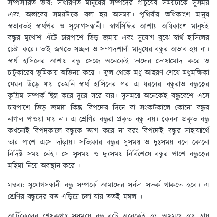
সম্প্রসারিত ভাব:
সাধারণত মানুষের সম্পদের প্রাচুর্যের সময়টাকে সুসময়
এবং অভাবের সময়টাকে বলা হয় অসময়। পৃথিবীর অধিকাংশ মানুষ
স্বভাবতই স্বার্থপর ও সুযোগসন্ধানী। স্বার্থসিদ্ধির আশায় অধিকাংশ মানুষই
বন্ধুর মুখোশ এঁটে চারপাশে ভিড় জমায় এবং সুযোগ বুঝে স্বার্থ হাসিলের
চেষ্টা করে। তাই জগতে সচ্ছল ও সম্পদশালী মানুষের বন্ধুর অভাব হয় না।
স্বার্থ হাসিলের আশায় বন্ধু সেজে অনেকেই তাদের তোষামোদ করে ও
চাটুকারের ভূমিকায় অভিনয় করে । ফুল থেকে মধু আহরণ শেষে মধুমক্ষিকা
যেমন উড়ে যায় তেমনি স্বার্থ হাসিলের পর এ ধরনের বন্ধুরাও বন্ধুত্বের
কৃত্রিম সম্পর্ক ছিন্ন করে দূরে সরে যায়। সুসময়ে অনেকেই বন্ধুবেশে এসে
চারপাশে ভিড় জমায় কিন্তু বিপদের দিনে বা সংকটকালে কোনো বন্ধুর
নাগাল পাওয়া যায় না। এ শ্রেণির বন্ধুরা প্রকৃত বন্ধু নয়। কেননা প্রকৃত বন্ধু
কখনোই বিপদকালে বন্ধুকে ত্যাগ করে না বরং বিপদেই বন্ধুর সাহায্যার্থে
তার পাশে এসে দাঁড়ায়। সত্যিকার বন্ধুর সুসময় ও দুঃসময় বলে কোনো
নির্দিষ্ট সময় নেই। সে সুসময় ও দুঃসময় নির্বিশেষে বন্ধুর পাশে বন্ধুত্বের
মহিমা নিয়ে অবস্থান করে ।
মন্তব্য:
সুযোগসন্ধানী বন্ধু সম্পর্কে আমাদের সর্বদা সতর্ক থাকতে হবে। এ
শ্রেণির বন্ধুদের যত এড়িয়ে চলা যায় ততই মঙ্গল ।
আর্টিকেলের শেষকথাঃ
সুসময়ে বন্ধু বটে অনেকেই হয় অসময়ে হায় হায়