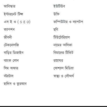
আবিস্কার
ইউটিউব
ইন্টারনেট টিপ্স
উক্তি
এস ই ও ( S E O)
কম্পিউটার ও ল্যাপটপ
ক্যাপশন
ছবি
জীবনী
টিউটোরিয়াল
টেকনোলজি
নামের তালিকা
বাড়ির ডিজাইন
বিমানের টিকিট
ব্যাংক লোন
রান্নাঘর
সিম অফার
সোশ্যাল মিডিয়া
স্ট্যাটাস
স্বাস্থ্য ও সৌন্দর্য
হাদিস ও কুরআন